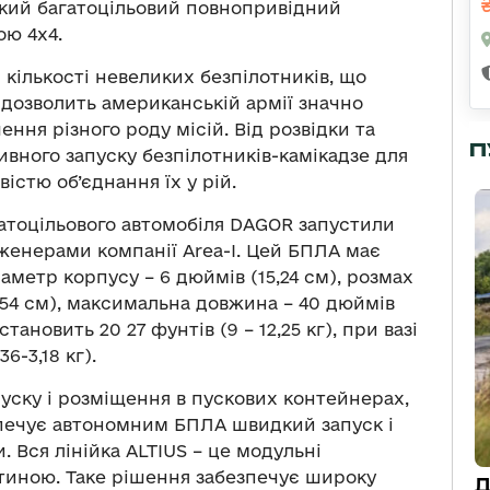
гкий багатоцільовий повнопривідний
ою 4х4.
 кількості невеликих безпілотників, що
 дозволить американській армії значно
ння різного роду місій. Від розвідки та
П
вного запуску безпілотників-камікадзе для
істю об’єднання їх у рій.
агатоцільового автомобіля DAGOR запустили
женерами компанії Area-I. Цей БПЛА має
аметр корпусу – 6 дюймів (15,24 см), розмах
254 см), максимальна довжина – 40 дюймів
становить 20 27 фунтів (9 – 12,25 кг), при вазі
6-3,18 кг).
уску і розміщення в пускових контейнерах,
зпечує автономним БПЛА швидкий запуск і
. Вся лінійка ALTIUS – це модульні
тиною. Таке рішення забезпечує широку
Д