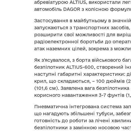
абревіатурою ALTIUS, використали ле
автомобіль DAGOR з колісною формул
Застосування в майбутньому в значній
запускаються з транспортних засобів,
розширити свої можливості для виріше
радіоелектронної боротьби до операти
атак наземних цілей, зокрема з можлив
Як з’ясувалося, з борта військового б
безпілотник ALTIUS-600, створений ін
наступні габаритні характеристики: ді
крил, що складаються, – 100 дюймів (
(101,6 см). Заявлена вага безпілотника 
корисного навантаження 3-7 фунтів (1,3
Пневматична інтегрована система зап
що нагадують збільшені тубуси, забе
готовність до роботи за лічені хвилини
безпілотники з замінною носовою час