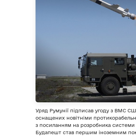
Уряд Румунії підписав угоду з ВМС СШ
оснащених новітніми протикорабельн
з посиланням на розробника системи 
Будапешт став першим іноземним пок