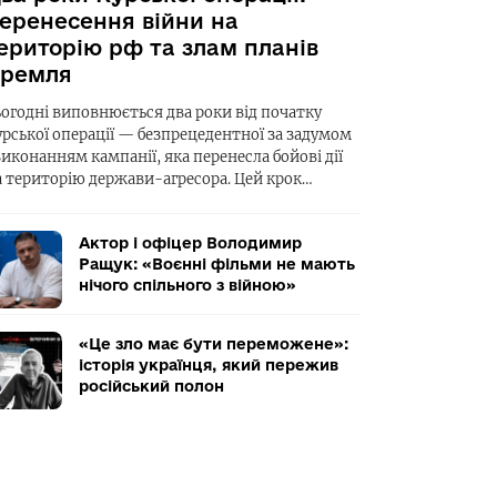
еренесення війни на
ериторію рф та злам планів
ремля
ьогодні виповнюється два роки від початку
урської операції — безпрецедентної за задумом
виконанням кампанії, яка перенесла бойові дії
а територію держави-агресора. Цей крок…
Актор і офіцер Володимир
Ращук: «Воєнні фільми не мають
нічого спільного з війною»
«Це зло має бути переможене»:
історія українця, який пережив
російський полон