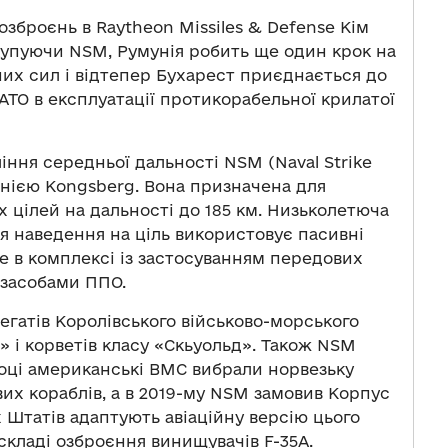
озброєнь в Raytheon Missiles & Defense Кім
 купуючи NSM, Румунія робить ще один крок на
них сил і відтепер Бухарест приєднається до
ТО в експлуатації протикорабельної крилатої
іння середньої дальності NSM (Naval Strike
анією Kongsberg. Вона призначена для
х цілей на дальності до 185 км. Низьколетюча
я наведення на ціль використовує пасивні
це в комплексі із застосуванням передових
 засобами ППО.
егатів Королівського військово-морського
 і корветів класу «Скьyoльд». Також NSM
оці американські ВМС вибрали норвезьку
их кораблів, а в 2019-му NSM замовив Корпус
 Штатів адаптують авіаційну версію цього
складі озброєння винищувачів F-35A.