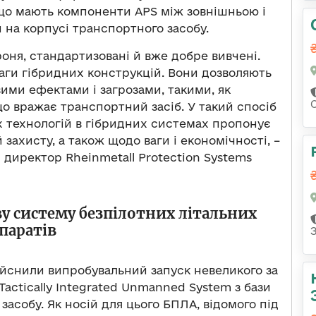
о мають компоненти APS між зовнішньою і
на корпусі транспортного засобу.
роня, стандартизовані й вже добре вивчені.
аги гібридних конструкцій. Вони дозволяють
ими ефектами і загрозами, такими, як
що вражає транспортний засіб. У такий спосіб
 технологій в гібридних системах пропонує
захисту, а також щодо ваги і економічності, –
 директор Rheinmetall Protection Systems
у систему безпілотних літальних
паратів
ійснили випробувальний запуск невеликого за
actically Integrated Unmanned System з бази
засобу. Як носій для цього БПЛА, відомого під