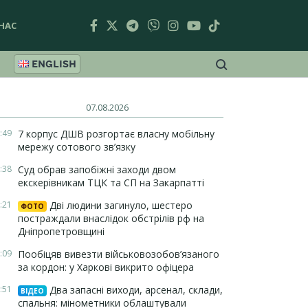
НАС
ENGLISH
07.08.2026
:49
7 корпус ДШВ розгортає власну мобільну
мережу сотового зв’язку
:38
Суд обрав запобіжні заходи двом
екскерівникам ТЦК та СП на Закарпатті
:21
Дві людини загинуло, шестеро
ФОТО
постраждали внаслідок обстрілів рф на
Дніпропетровщині
:09
Пообіцяв вивезти військовозобов’язаного
за кордон: у Харкові викрито офіцера
:51
Два запасні виходи, арсенал, склади,
ВІДЕО
спальня: мінометники облаштували