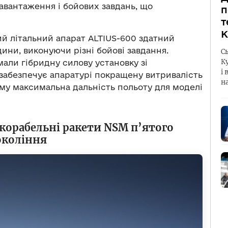
авантаження і бойових завдань, що
п
т
К
ий літальний апарат ALTIUS-600 здатний
ини, виконуючи різні бойові завдання.
С
К
мали гібридну силову установку зі
і 
забезпечує апаратурі покращену витривалість
н
ому максимальна дальність польоту для моделі
корабельні ракети NSM п’ятого
окоління