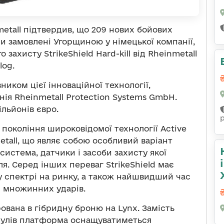
tall підтвердив, що 209 нових бойових
и замовлені Угорщиною у німецької компанії,
ахисту StrikeShield Hard-kill від Rheinmetall
log.
иком цієї інноваційної технології,
ія Rheinmetall Protection Systems GmbH.
льйонів євро.
є покоління широковідомої технології Active
etall, що являє собою особливий варіант
 система, датчики і засоби захисту якої
ля. Серед інших переваг StrikeShield має
 спектрі на ринку, а також найшвидший час
ня множинних ударів.
рована в гібридну броню на Lynx. Замість
дулів платформа оснащуватиметься