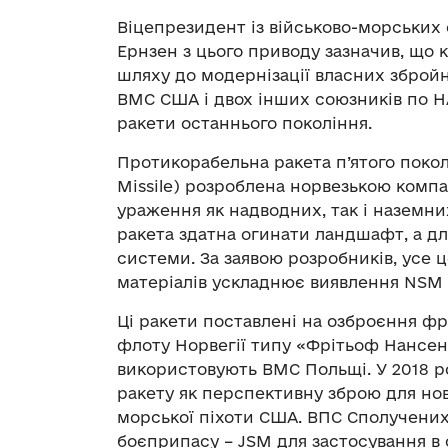
Віцепрезидент із військово-морських 
Ернзен з цього приводу зазначив, що
шляху до модернізації власних зброй
ВМС США і двох інших союзників по НА
ракети останнього покоління.
Протикорабельна ракета п’ятого покол
Missile) розроблена норвезькою комп
ураження як надводних, так і наземни
ракета здатна огинати ландшафт, а дл
системи. За заявою розробників, усе 
матеріалів ускладнює виявлення NSM
Ці ракети поставлені на озброєння фр
флоту Норвегії типу «Фрітьоф Нансен»
використовують ВМС Польщі. У 2018 р
ракету як перспективну зброю для нов
морської піхоти США. ВПС Сполучених
боєприпасу – JSM для застосування в 