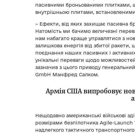
пасивними броньованими плитками, щ
внутрішньою плитами, встановленими 
– Ефекти, від яких захищає пасивна б
Натомість ми бачимо величезні перев
нам набагато краще управлятися з нов
залишкова енергія від збитої ракети, 
поєднання наших пасивних і активних
унікальні переваги щодо можливостей 
зазначив з цього приводу генеральний
GmbH Манфред Салком.
Армія США випробовує нов
а
Нещодавно американські військові зд
розмірами безпілотника Agile-Launch T
надлегкого тактичного транспортного 