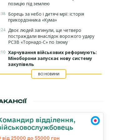
позицію під землею
:38
Борець за небо і дитячі мрії: історія
прикордонника «Кума»
:24
Двоє людей загинули, ще четверо
постраждали внаслідок ворожого удару
РСЗВ «Торнадо-С» по Ізюму
:10
Харчування військових реформують:
Міноборони запускає нову систему
закупівель
ВСІ НОВИНИ
АКАНСІЇ
Командир відділення,
військовослужбовець
від 25000 до 55000 грн