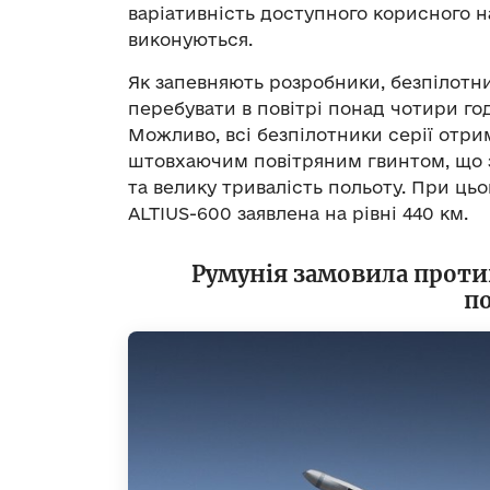
варіативність доступного корисного н
виконуються.
Як запевняють розробники, безпілотн
перебувати в повітрі понад чотири год
Можливо, всі безпілотники серії отри
штовхаючим повітряним гвинтом, що 
та велику тривалість польоту. При ць
ALTIUS-600 заявлена ​на рівні 440 км.
Румунія замовила проти
п