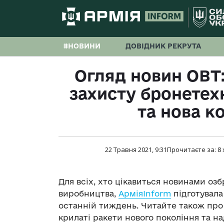
#НОВИНИ
ДОВІДНИК РЕКРУТА
Огляд новин ОВТ:
захисту бронетех
та нова к
22 Травня 2021, 9:31
Прочитаєте за:
8
Для всіх, хто цікавиться новинами озб
виробництва,
АрміяInform
підготувала
останній тиждень. Читайте також про
крилаті ракети нового покоління та на