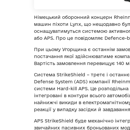
Німецький оборонний концерн Rheinme
машин піхоти Lynx, що нещодавно бул
оснащуватимуться системою активного з
або APS. Про це повідомляє Defence-b
При цьому Угорщина є останнім замовн
постачання якої здійснюватиме компан
Вартість замовлення перевищує 140 мі
Система StrikeShield – третє і останн
Defense System (ADS) компанії Rheinm
системи Hard-kill APS. Це розподільна
інтегровані в контури всього автомобі
найнижчі викиди в електромагнітному
реакції у випадку засідки й завдаван
APS StrikeShield буде механічно інтег
звичайних пасивних броньованих мо