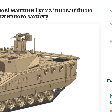
йові машини Lynx з інноваційною
19
ктивного захисту
19
19
В