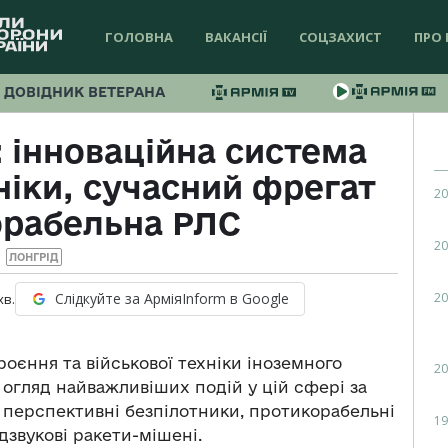
ГОЛОВНА
ВАКАНСІЇ
СОЦЗАХИСТ
ПРО 
ДОВІДНИК ВЕТЕРАНА
 інноваційна система
ніки, сучасний фрегат
20
орабельна РЛС
20
ЛОНГРІД
20
Слідкуйте за АрміяInform в Google
хв.
роєння та військової техніки іноземного
20
 огляд найважливіших подій у цій сфері за
 перспективні безпілотники, протикорабельні
19
дзвукові ракети-мішені.