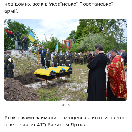
невідомих вояків Української Повстанської
армії.
Розкопками займались місцеві активісти на чолі
з ветераном АТО Василем Яртих.