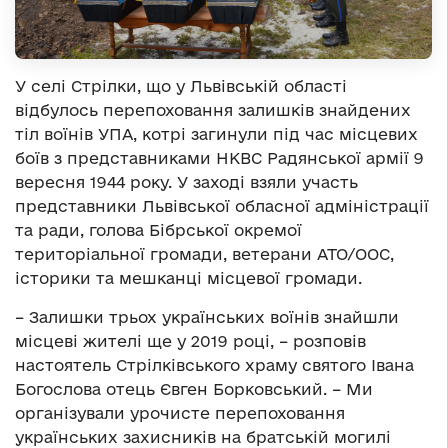
У селі Стрілки, що у Львівській області
відбулось перепоховання залишків знайдених
тіл воїнів УПА, котрі загинули під час місцевих
боїв з представниками НКВС Радянської армії 9
вересня 1944 року. У заході взяли участь
представники Львівської обласної адміністрації
та ради, голова Бібрської окремої
територіальної громади, ветерани АТО/ООС,
історики та мешканці місцевої громади.
– Залишки трьох українських воїнів знайшли
місцеві жителі ще у 2019 році, – розповів
настоятель Стрілківського храму святого Івана
Богослова отець Євген Борковський. – Ми
організували урочисте перепоховання
українських захисників на братській могилі