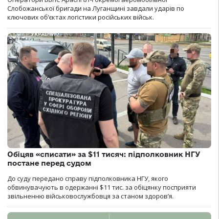
Слобожанської бригади на Луганщині завдали ударів по
ключових об’єктах логістики російських військ.
Обіцяв «списати» за $11 тисяч: підполковник НГУ
постане перед судом
До суду передано справу підполковника НГУ, якого
обвинувачують в одержанні $11 тис. за обіцянку посприяти
звільненню військовослужбовця за станом здоров’я.