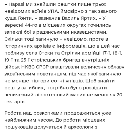
– Наразі ми знайшли рештки лише трьох
невідомих воїнів УПА, ймовірно з так званого
куща Гонти, – зазначив Василь Яртих. – У
вересні 44-го в місцевих округах точились
запеклі бої з радянськими нкаведистами.
Скільки тоді загинуло – невідомо, проте в
історичних архівів є інформація, що в цей час
поблизу села Стоки та Стрілки армійці 17-ї, 18-ї,
19-ї та 25-ї стрілецьких бригад внутрішніх
військ НКВС СРСР влаштували величезну облаву
українським повстанцям, під час якої загинуло
не менше півтори сотні упівців. Щоб знайти
решту загиблих, потрібно було розвідати
величезний лісостеповий масив не менш як 20
гектарів.
Робота над розкопками продовжиться уже
найближчим часом. До роботи місцевих
пошуковців долучаться й археологи з