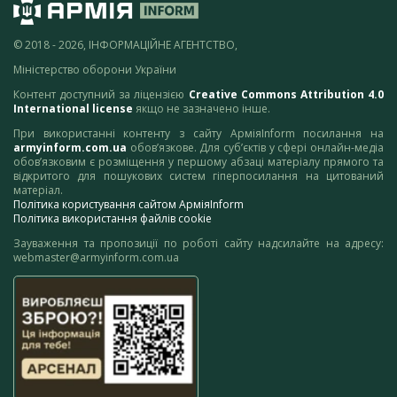
© 2018 - 2026, ІНФОРМАЦІЙНЕ АГЕНТСТВО,
Міністерство оборони України
Контент доступний за ліцензією
Creative Commons Attribution 4.0
International license
якщо не зазначено інше.
При використанні контенту з сайту АрміяInform посилання на
armyinform.com.ua
обов’язкове. Для суб’єктів у сфері онлайн-медіа
обов’язковим є розміщення у першому абзаці матеріалу прямого та
відкритого для пошукових систем гіперпосилання на цитований
матеріал.
Політика користування сайтом АрміяInform
Політика використання файлів cookie
Зауваження та пропозиції по роботі сайту надсилайте на адресу:
webmaster@armyinform.com.ua