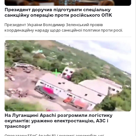
Президент доручив підготувати спеціальну
санкційну операцію проти російського ОПК
Президент України Володимир Зеленський провів
координаційну нараду щодо санкційної політики проти росії.
На Луганщині Apachi розгромили логістику
окупантів: уражено електростанцію, АЗС і
транспорт
Оператори ББпС Apachi 81-ї окремої аеромобільної