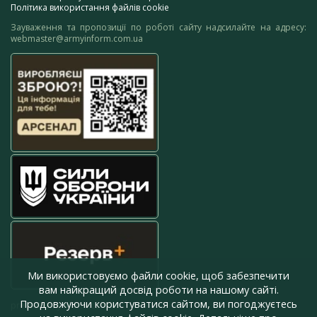
Політика використання файлів cookie
Зауваження та пропозиції по роботі сайту надсилайте на адресу:
webmaster@armyinform.com.ua
Ми використовуємо файли cookie, щоб забезпечити
вам найкращий досвід роботи на нашому сайті.
Продовжуючи користуватися сайтом, ви погоджуєтесь
press@armyinform.com.ua