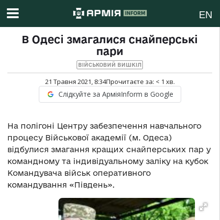
EN
В Одесі змагалися снайперські
пари
ВІЙСЬКОВИЙ ВИШКІЛ
21 Травня 2021, 8:34
Прочитаєте за:
< 1
хв.
Слідкуйте за АрміяInform в Google
На полігоні Центру забезпечення навчального
процесу Військової академії (м. Одеса)
відбулися змагання кращих снайперських пар у
командному та індивідуальному заліку на кубок
Командувача військ оперативного
командування «Південь».