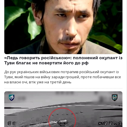
«Ледь говорить російською»: полонений окупант із
Туви благає не повертати його до рф
До рук українських військових потрапив російський окупант із
Туви, який пішов на війну заради грошей, проте побачивши все
на власні очі, втік уже на третій день