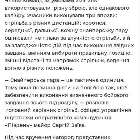
Члени команд за умовами змагань
використовували різну зброю, але однакового
калібру. Учасники виконували три вправи:
стрільба з різних дистанцій: короткої,
середньої, дальньої. Кожну снайперську пару
оцінювали не тільки за влучністю стрільби, а й
за злагодженістю дій під час виконання ввідних
завдань, вмінням вибирати правильну позицію,
змінні відстані та напрямок стрільби, ведення
вогню з різних положень.
— Снайперська пара — це тактична одиниця.
Тому вона повинна діяти на полі бою так, щоб
забезпечити виконання визначеного бойового
завдання всього підрозділу, — розповів
головний керівник стрільб, офіцер управління
підготовки оперативного командування
«Південь» майор Сергій Заїка.
Під час вручення нагород представник