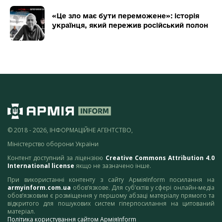
«Це зло має бути переможене»: історія
українця, який пережив російський полон
© 2018 - 2026, ІНФОРМАЦІЙНЕ АГЕНТСТВО,
Міністерство оборони України
Контент доступний за ліцензією
Creative Commons Attribution 4.0
International license
якщо не зазначено інше.
При використанні контенту з сайту АрміяInform посилання на
armyinform.com.ua
обов’язкове. Для суб’єктів у сфері онлайн-медіа
обов’язковим є розміщення у першому абзаці матеріалу прямого та
відкритого для пошукових систем гіперпосилання на цитований
матеріал.
Політика користування сайтом АрміяInform