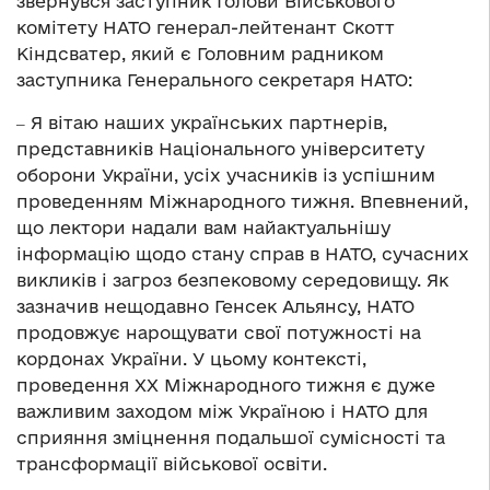
звернувся заступник Голови Військового
комітету НАТО генерал-лейтенант Скотт
Кіндсватер, який є Головним радником
заступника Генерального секретаря НАТО:
‒ Я вітаю наших українських партнерів,
представників Національного університету
оборони України, усіх учасників із успішним
проведенням Міжнародного тижня. Впевнений,
що лектори надали вам найактуальнішу
інформацію щодо стану справ в НАТО, сучасних
викликів і загроз безпековому середовищу. Як
зазначив нещодавно Генсек Альянсу, НАТО
продовжує нарощувати свої потужності на
кордонах України. У цьому контексті,
проведення ХХ Міжнародного тижня є дуже
важливим заходом між Україною і НАТО для
сприяння зміцнення подальшої сумісності та
трансформації військової освіти.