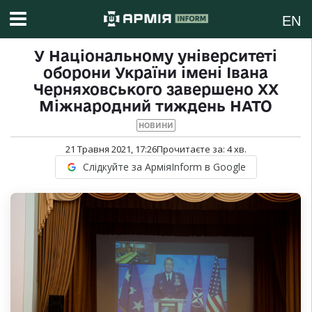
EN
У Національному університеті
оборони України імені Івана
Черняховського завершено ХХ
Міжнародний тиждень НАТО
НОВИНИ
21 Травня 2021, 17:26
Прочитаєте за:
4
хв.
Слідкуйте за АрміяInform в Google