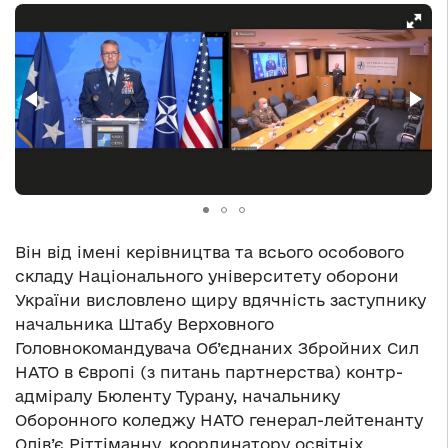
Він від імені керівництва та всього особового
складу Національного університету оборони
України висловлено щиру вдячність заступнику
начальника Штабу Верховного
Головнокомандувача Об’єднаних Збройних Сил
НАТО в Європі (з питань партнерства) контр-
адміралу Бюленту Турану, начальнику
Оборонного коледжу НАТО генерал-лейтенанту
Олів’є Ріттіманну, координатору освітніх