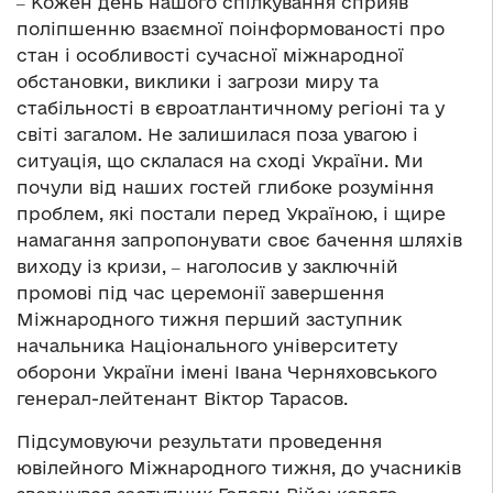
‒ Кожен день нашого спілкування сприяв
поліпшенню взаємної поінформованості про
стан і особливості сучасної міжнародної
обстановки, виклики і загрози миру та
стабільності в євроатлантичному регіоні та у
світі загалом. Не залишилася поза увагою і
ситуація, що склалася на сході України. Ми
почули від наших гостей глибоке розуміння
проблем, які постали перед Україною, і щире
намагання запропонувати своє бачення шляхів
виходу із кризи, ‒ наголосив у заключній
промові під час церемонії завершення
Міжнародного тижня перший заступник
начальника Національного університету
оборони України імені Івана Черняховського
генерал-лейтенант Віктор Тарасов.
Підсумовуючи результати проведення
ювілейного Міжнародного тижня, до учасників