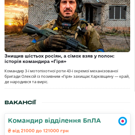
Знищив шістьох росіян, а сімох взяв у полон:
історія командира «Гіря»
Командир 3-ї мотопіхотної роти 43-ї окремої механізованої
бригади Олексій із позивним «Гіря» захищає Харківщину — край,
де народився та виріс.
ВАКАНСІЇ
Командир відділення БпЛА
від 21000 до 121000 грн