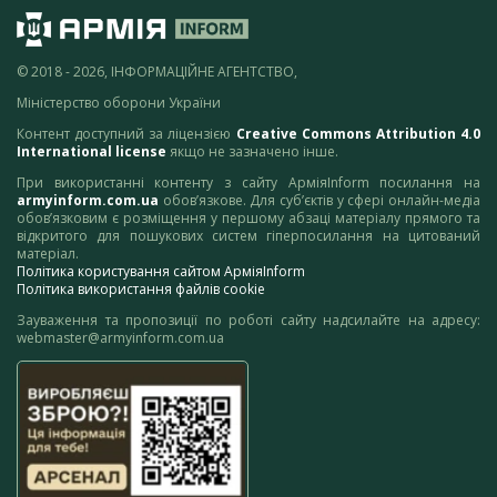
© 2018 - 2026, ІНФОРМАЦІЙНЕ АГЕНТСТВО,
Міністерство оборони України
Контент доступний за ліцензією
Creative Commons Attribution 4.0
International license
якщо не зазначено інше.
При використанні контенту з сайту АрміяInform посилання на
armyinform.com.ua
обов’язкове. Для суб’єктів у сфері онлайн-медіа
обов’язковим є розміщення у першому абзаці матеріалу прямого та
відкритого для пошукових систем гіперпосилання на цитований
матеріал.
Політика користування сайтом АрміяInform
Політика використання файлів cookie
Зауваження та пропозиції по роботі сайту надсилайте на адресу:
webmaster@armyinform.com.ua