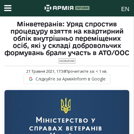
EN
Мінветеранів: Уряд спростив
процедуру взяття на квартирний
облік внутрішньо переміщених
осіб, які у складі добровольчих
формувань брали участь в АТО/ООС
НОВИНИ
21 Травня 2021, 17:58
Прочитаєте за:
< 1
хв.
Слідкуйте за АрміяInform в Google