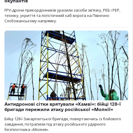
окупантів
FPV-дрони прикордонників уразили засоби зв’язку, РЕБ і РЕР,
техніку, укриття та логістичний хаб ворога на Північно-
Слобожанському напрямку.
Антидронові сітки врятували «Хамві»: бійці 128-ї
бригади пережили атаку російської «Молнії»
Бійці 128-ї Закарпатської бригади, повертаючись із бойового
завдання, потрапили під атаку російського ударного
безпілотника «Молнія».