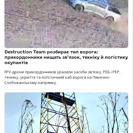
Destruction Team розбирає тил ворога:
прикордонники нищать зв’язок, техніку й логістику
окупантів
FPV-дрони прикордонників уразили засоби зв’язку, РЕБ і РЕР,
техніку, укриття та логістичний хаб ворога на Північно-
Слобожанському напрямку.