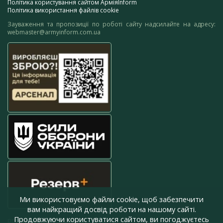
Політика користування сайтом АрміяInform
Політика використання файлів cookie
Зауваження та пропозиції по роботі сайту надсилайте на адресу:
webmaster@armyinform.com.ua
Ми використовуємо файли cookie, щоб забезпечити
вам найкращий досвід роботи на нашому сайті.
Продовжуючи користуватися сайтом, ви погоджуєтесь
press@armyinform.com.ua