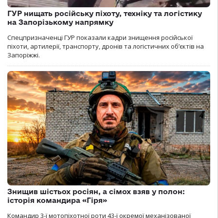
ГУР нищать російську піхоту, техніку та логістику
на Запорізькому напрямку
Спецпризначенці ГУР показали кадри знищення російської
піхоти, артилерії, транспорту, дронів та логістичних об’єктів на
Запоріжжі.
Знищив шістьох росіян, а сімох взяв у полон:
історія командира «Гіря»
Командир 3-ї мотопіхотної роти 43-ї окремої механізованої