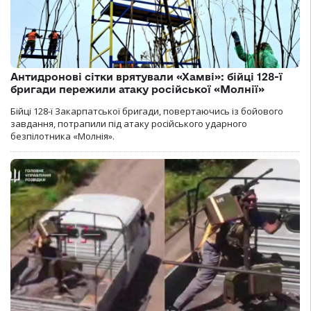
Антидронові сітки врятували «Хамві»: бійці 128-ї
бригади пережили атаку російської «Молнії»
Бійці 128-ї Закарпатської бригади, повертаючись із бойового
завдання, потрапили під атаку російського ударного
безпілотника «Молнія».