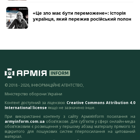
«Це зло має бути переможене»: історія
українця, який пережив російський полон
© 2018 - 2026, ІНФОРМАЦІЙНЕ АГЕНТСТВО,
Міністерство оборони України
Контент доступний за ліцензією
Creative Commons Attribution 4.0
International license
якщо не зазначено інше.
При використанні контенту з сайту АрміяInform посилання на
armyinform.com.ua
обов’язкове. Для суб’єктів у сфері онлайн-медіа
обов’язковим є розміщення у першому абзаці матеріалу прямого та
відкритого для пошукових систем гіперпосилання на цитований
матеріал.