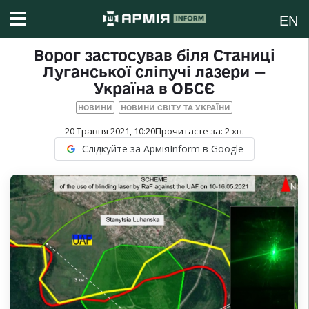
EN
Ворог застосував біля Станиці
Луганської сліпучі лазери —
Україна в ОБСЄ
НОВИНИ
НОВИНИ СВІТУ ТА УКРАЇНИ
20 Травня 2021, 10:20
Прочитаєте за:
2
хв.
Слідкуйте за АрміяInform в Google