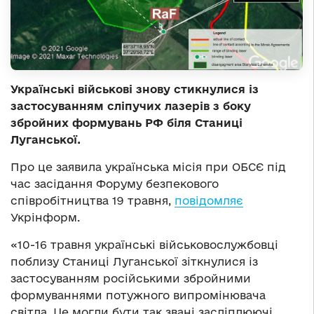
Українські військові знову стикнулися із
застосуванням сліпучих лазерів з боку
збройних формувань РФ біля Станиці
Луганської.
Про це заявила українська місія при ОБСЄ під
час засідання Форуму безпекового
співробітництва 19 травня,
повідомляє
Укрінформ.
«10-16 травня українські військовослужбовці
поблизу Станиці Луганської зіткнулися із
застосуванням російськими збройними
формуваннями потужного випромінювача
світла. Це могли бути так звані засліплюючі