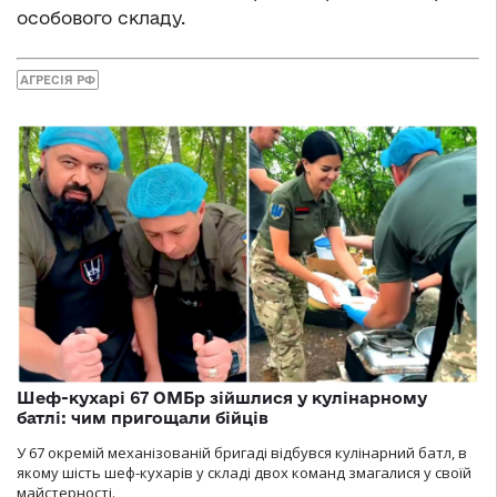
особового складу.
АГРЕСІЯ РФ
Шеф-кухарі 67 ОМБр зійшлися у кулінарному
батлі: чим пригощали бійців
У 67 окремій механізованій бригаді відбувся кулінарний батл, в
якому шість шеф-кухарів у складі двох команд змагалися у своїй
майстерності.