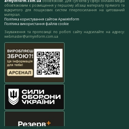
armyinform.com.ua
обов’язкове. Для суб’єктів у сфері онлайн-медіа
обов’язковим є розміщення у першому абзаці матеріалу прямого та
відкритого для пошукових систем гіперпосилання на цитований
матеріал.
Політика користування сайтом АрміяInform
Політика використання файлів cookie
Зауваження та пропозиції по роботі сайту надсилайте на адресу:
webmaster@armyinform.com.ua