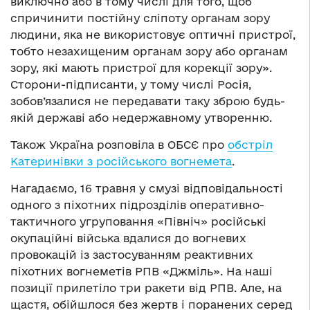
виключно або в тому числі для того, щоб
спричинити постійну сліпоту органам зору
людини, яка не використовує оптичні пристрої,
тобто незахищеним органам зору або органам
зору, які мають пристрої для корекції зору».
Сторони-підписанти, у тому числі Росія,
зобов’язалися не передавати таку зброю будь-
якій державі або недержавному утворенню.
Також Україна розповіла в ОБСЄ про
обстріл
Катеринівки з російського вогнемета
.
Нагадаємо, 16 травня у смузі відповідальності
одного з піхотних підрозділів оперативно-
тактичного угруповання «Північ» російські
окупаційні війська вдалися до вогневих
провокацій із застосуванням реактивних
піхотних вогнеметів РПВ «Джміль». На наші
позиції прилетіло три ракети від РПВ. Але, на
щастя, обійшлося без жертв і поранених серед