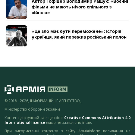
Актор і офіцер Володимир Ращук: «Воєнні
фільми не мають нічого спільного з
війною»
«Це зло має бути переможене»: історія
українця, який пережив російський полон
© 2018 - 2026, ІНФОРМАЦІЙНЕ АГЕНТСТВО,
Міністерство оборони України
Контент доступний за ліцензією
Creative Commons Attribution 4.0
International license
якщо не зазначено інше.
При використанні контенту з сайту АрміяInform посилання на