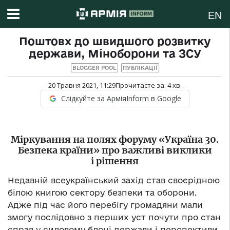
EN
Поштовх до швидшого розвитку
держави, Міноборони та ЗСУ
BLOGGER POOL
ПУБЛІКАЦІЇ
20 Травня 2021, 11:29
Прочитаєте за:
4
хв.
Слідкуйте за АрміяInform в Google
Міркування на полях форуму «Україна 30.
Безпека країни» про важливі виклики
і рішення
Недавній всеукраїнський захід став своєрідною
білою книгою сектору безпеки та оборони.
Адже під час його перебігу громадяни мали
змогу послідовно з перших уст почути про стан
справ у силовому блоці держави і перспективи