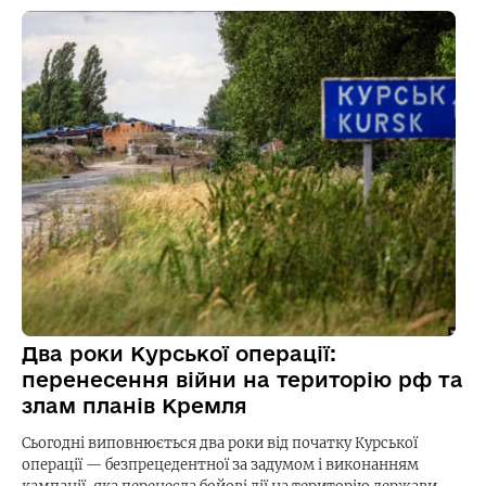
Два роки Курської операції:
перенесення війни на територію рф та
злам планів Кремля
Сьогодні виповнюється два роки від початку Курської
операції — безпрецедентної за задумом і виконанням