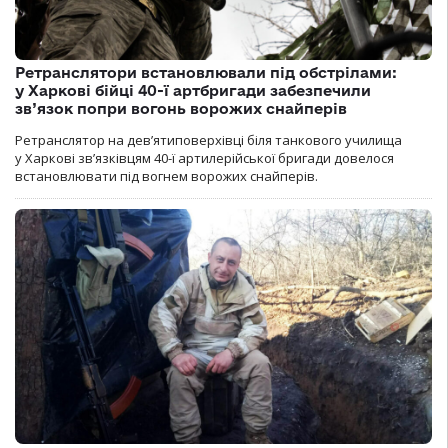
Ретранслятори встановлювали під обстрілами:
у Харкові бійці 40-ї артбригади забезпечили
зв’язок попри вогонь ворожих снайперів
Ретранслятор на дев’ятиповерхівці біля танкового училища
у Харкові зв’язківцям 40-ї артилерійської бригади довелося
встановлювати під вогнем ворожих снайперів.