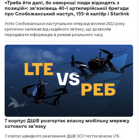
«Треба йти далі, бо нехороші люди відходять з
позицій»: зв’язківець 40-ї артилерійської бригади
про Слобожанський наступ, 155-й калібр і Starlink
Успіх Слобожанської наступальної операції восени 2022 року
критично залежав від надійного зв’язку, що дозволяв
передавати інформацію в режимі реального часу.
7 корпус ДШВ розгортає власну мобільну мережу
сотового зв’язку
7 корпус швидкого реагування ДШВ ЗСУ тестує власну LTE-