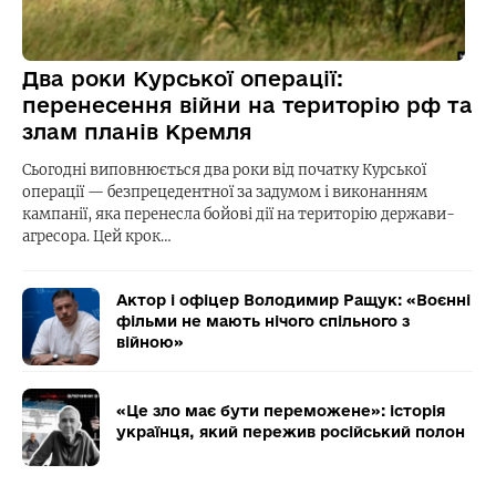
Два роки Курської операції:
перенесення війни на територію рф та
злам планів Кремля
Сьогодні виповнюється два роки від початку Курської
операції — безпрецедентної за задумом і виконанням
кампанії, яка перенесла бойові дії на територію держави-
агресора. Цей крок…
Актор і офіцер Володимир Ращук: «Воєнні
фільми не мають нічого спільного з
війною»
«Це зло має бути переможене»: історія
українця, який пережив російський полон