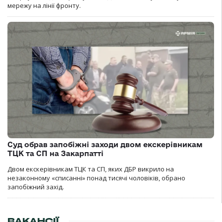
мережу на лінії фронту.
Суд обрав запобіжні заходи двом екскерівникам
ТЦК та СП на Закарпатті
Двом екскерівникам ТЦК та СП, яких ДБР викрило на
незаконному «списанні» понад тисячі чоловіків, обрано
запобіжний захід.
ВАКАНСІЇ