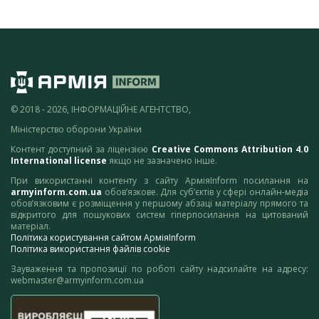
© 2018 - 2026, ІНФОРМАЦІЙНЕ АГЕНТСТВО,
Міністерство оборони України
Контент доступний за ліцензією
Creative Commons Attribution 4.0
International license
якщо не зазначено інше.
При використанні контенту з сайту АрміяInform посилання на
armyinform.com.ua
обов’язкове. Для суб’єктів у сфері онлайн-медіа
обов’язковим є розміщення у першому абзаці матеріалу прямого та
відкритого для пошукових систем гіперпосилання на цитований
матеріал.
Політика користування сайтом АрміяInform
Політика використання файлів cookie
Зауваження та пропозиції по роботі сайту надсилайте на адресу:
webmaster@armyinform.com.ua