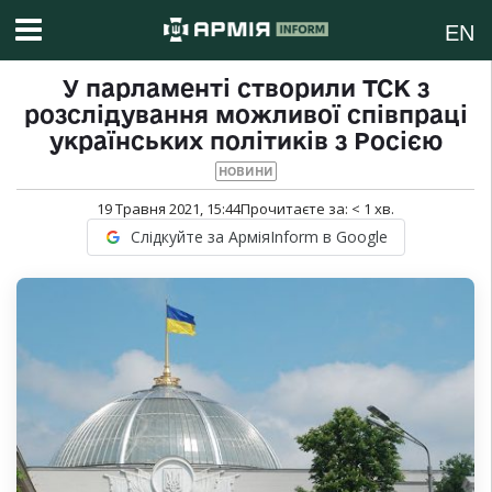
EN
У парламенті створили ТСК з
розслідування можливої співпраці
українських політиків з Росією
НОВИНИ
19 Травня 2021, 15:44
Прочитаєте за:
< 1
хв.
Слідкуйте за АрміяInform в Google