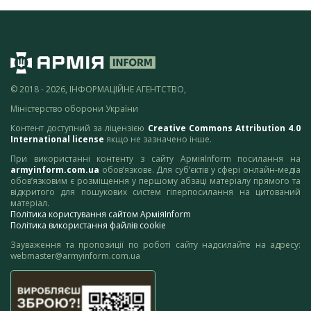
© 2018 - 2026, ІНФОРМАЦІЙНЕ АГЕНТСТВО,
Міністерство оборони України
Контент доступний за ліцензією
Creative Commons Attribution 4.0
International license
якщо не зазначено інше.
При використанні контенту з сайту АрміяInform посилання на
armyinform.com.ua
обов’язкове. Для суб’єктів у сфері онлайн-медіа
обов’язковим є розміщення у першому абзаці матеріалу прямого та
відкритого для пошукових систем гіперпосилання на цитований
матеріал.
Політика користування сайтом АрміяInform
Політика використання файлів cookie
Зауваження та пропозиції по роботі сайту надсилайте на адресу:
webmaster@armyinform.com.ua