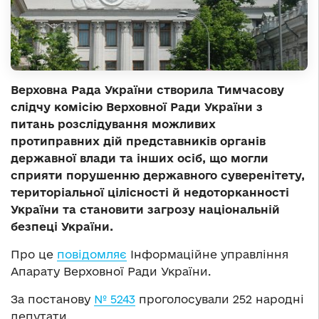
Верховна Рада України створила Тимчасову
слідчу комісію Верховної Ради України з
питань розслідування можливих
протиправних дій представників органів
державної влади та інших осіб, що могли
сприяти порушенню державного суверенітету,
територіальної цілісності й недоторканності
України та становити загрозу національній
безпеці України.
Про це
повідомляє
Інформаційне управління
Апарату Верховної Ради України.
За постанову
№ 5243
проголосували 252 народні
депутати.