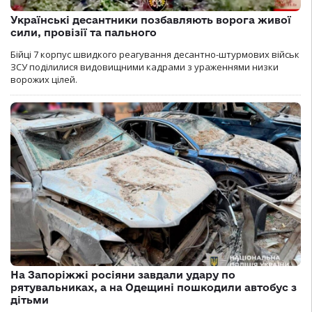
Українські десантники позбавляють ворога живої
сили, провізії та пального
Бійці 7 корпус швидкого реагування десантно-штурмових військ
ЗСУ поділилися видовищними кадрами з ураженнями низки
ворожих цілей.
На Запоріжжі росіяни завдали удару по
рятувальниках, а на Одещині пошкодили автобус з
дітьми