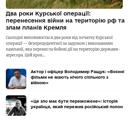
Два роки Курської операції:
перенесення війни на територію рф та
злам планів Кремля
Сьогодні виповнюється два роки від початку Курської
операції — безпрецедентної за задумом і виконанням
кампанії, яка перенесла бойові дії на територію держави-
агресора. Цей крок…
Актор і офіцер Володимир Ращук: «Воєнні
фільми не мають нічого спільного з
війною»
«Це зло має бути переможене»: історія
українця, який пережив російський полон