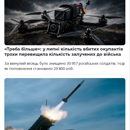
«Треба більше»: у липні кількість вбитих окупантів
трохи перевищила кількість залучених до війська
За минулий місяць було знищено 30 957 російських солдатів, тоді
як поповнення становило 29 800 осіб.