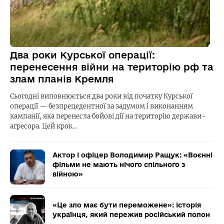
Два роки Курської операції:
перенесення війни на територію рф та
злам планів Кремля
Сьогодні виповнюється два роки від початку Курської
операції — безпрецедентної за задумом і виконанням
кампанії, яка перенесла бойові дії на територію держави-
агресора. Цей крок…
Актор і офіцер Володимир Ращук: «Воєнні
фільми не мають нічого спільного з
війною»
«Це зло має бути переможене»: історія
українця, який пережив російський полон