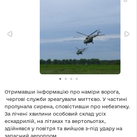
Отримавши інформацію про наміри ворога,
чергові служби зреагували миттєво. У частині
пролунала сирена, сповістивши про небезпеку.
За лічені хвилини особовий склад усіх
ескадрилій, на літаках та вертольотах,
здійнявся у повітря та вийшов з-під удару на
запасний аеродром.