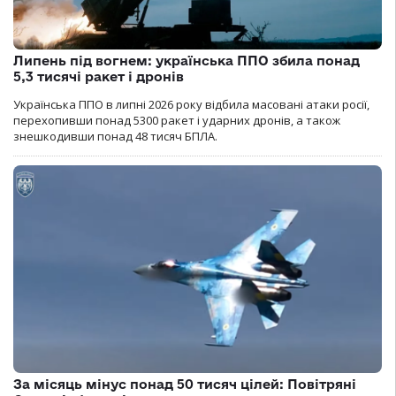
Липень під вогнем: українська ППО збила понад
5,3 тисячі ракет і дронів
Українська ППО в липні 2026 року відбила масовані атаки росії,
перехопивши понад 5300 ракет і ударних дронів, а також
знешкодивши понад 48 тисяч БПЛА.
За місяць мінус понад 50 тисяч цілей: Повітряні