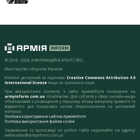
© 2018 - 2026, ІНФОРМАЦІЙНЕ АГЕНТСТВО,
Міністерство оборони України
Контент доступний за ліцензією
Creative Commons Attribution 4.0
International license
якщо не зазначено інше.
При використанні контенту з сайту АрміяInform посилання на
armyinform.com.ua
обов’язкове. Для суб’єктів у сфері онлайн-медіа
обов’язковим є розміщення у першому абзаці матеріалу прямого та
відкритого для пошукових систем гіперпосилання на цитований
матеріал.
Політика користування сайтом АрміяInform
Політика використання файлів cookie
Зауваження та пропозиції по роботі сайту надсилайте на адресу:
webmaster@armyinform.com.ua