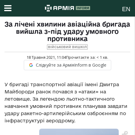
EN
За лічені хвилини авіаційна бригада
вийшла з-під удару умовного
противника
ВІЙСЬКОВИЙ ВИШКІЛ
18 Травня 2021, 11:04
Прочитаєте за:
< 1
хв.
Слідкуйте за АрміяInform в Google
У бригаді транспортної авіації імені Дмитра
Майбороди ранок почався з «атаки» на
летовище. За легендою льотно-тактичного
навчання умовний противник планував завдати
удару ракетно-артилерійським озброєнням по
інфраструктурі аеродрому.