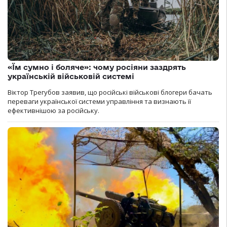
«Їм сумно і боляче»: чому росіяни заздрять
українській військовій системі
Віктор Трегубов заявив, що російські військові блогери бачать
переваги української системи управління та визнають її
ефективнішою за російську.