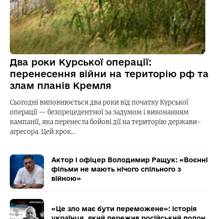
Два роки Курської операції:
перенесення війни на територію рф та
злам планів Кремля
Сьогодні виповнюється два роки від початку Курської
операції — безпрецедентної за задумом і виконанням
кампанії, яка перенесла бойові дії на територію держави-
агресора. Цей крок…
Актор і офіцер Володимир Ращук: «Воєнні
фільми не мають нічого спільного з
війною»
«Це зло має бути переможене»: історія
українця, який пережив російський полон