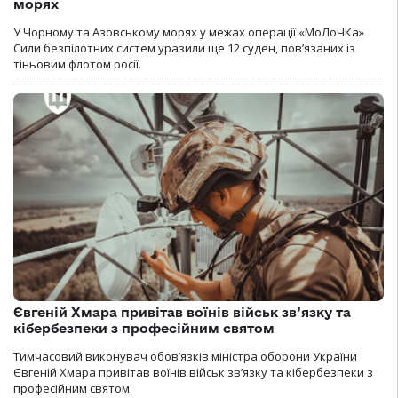
морях
У Чорному та Азовському морях у межах операції «МоЛоЧКа»
Сили безпілотних систем уразили ще 12 суден, пов’язаних із
тіньовим флотом росії.
Євгеній Хмара привітав воїнів військ зв’язку та
кібербезпеки з професійним святом
Тимчасовий виконувач обов’язків міністра оборони України
Євгеній Хмара привітав воїнів військ зв’язку та кібербезпеки з
професійним святом.