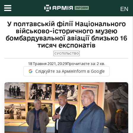
EN
У полтавській філії Національного
військово-історичного музею
бомбардувальної авіації близько 16
тисяч експонатів
СУСПІЛЬСТВО
18 Травня 2021, 20:29
Прочитаєте за:
2
хв.
Слідкуйте за АрміяInform в Google