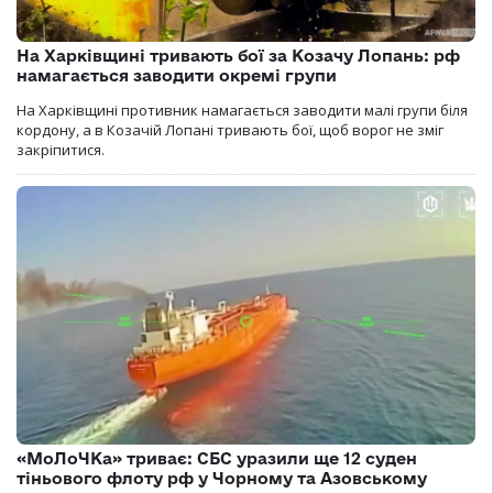
На Харківщині тривають бої за Козачу Лопань: рф
намагається заводити окремі групи
На Харківщині противник намагається заводити малі групи біля
кордону, а в Козачій Лопані тривають бої, щоб ворог не зміг
закріпитися.
«МоЛоЧКа» триває: СБС уразили ще 12 суден
тіньового флоту рф у Чорному та Азовському