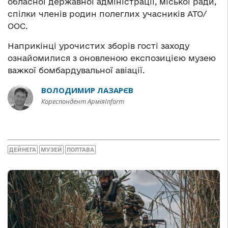
обласної державної адміністрації, міської ради,
спілки членів родин полеглих учасників АТО/
ООС.
Наприкінці урочистих зборів гості заходу
ознайомилися з оновленою експозицією музею
важкої бомбардувальної авіації.
ВОЛОДИМИР ЛАЗАРЄВ
Кореспондент АрміяInform
ДЕЙНЕГА
МУЗЕЙ
ПОЛТАВА