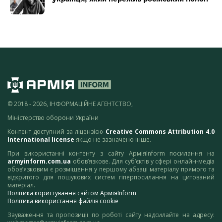
© 2018 - 2026, ІНФОРМАЦІЙНЕ АГЕНТСТВО,
Міністерство оборони України
Контент доступний за ліцензією
Creative Commons Attribution 4.0
International license
якщо не зазначено інше.
При використанні контенту з сайту АрміяInform посилання на
armyinform.com.ua
обов’язкове. Для суб’єктів у сфері онлайн-медіа
обов’язковим є розміщення у першому абзаці матеріалу прямого та
відкритого для пошукових систем гіперпосилання на цитований
матеріал.
Політика користування сайтом АрміяInform
Політика використання файлів cookie
Зауваження та пропозиції по роботі сайту надсилайте на адресу: