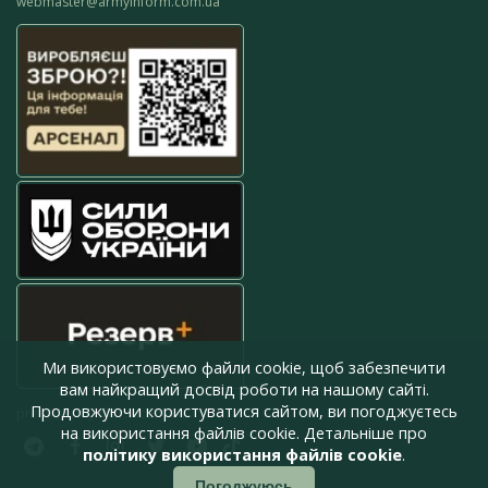
webmaster@armyinform.com.ua
Ми використовуємо файли cookie, щоб забезпечити
вам найкращий досвід роботи на нашому сайті.
Продовжуючи користуватися сайтом, ви погоджуєтесь
press@armyinform.com.ua
на використання файлів cookie. Детальніше про
політику використання файлів cookie
.
Погоджуюсь