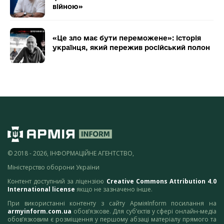
війною»
«Це зло має бути переможене»: історія
українця, який пережив російський полон
© 2018 - 2026, ІНФОРМАЦІЙНЕ АГЕНТСТВО,
Міністерство оборони України
Контент доступний за ліцензією
Creative Commons Attribution 4.0
International license
якщо не зазначено інше.
При використанні контенту з сайту АрміяInform посилання на
armyinform.com.ua
обов’язкове. Для суб’єктів у сфері онлайн-медіа
обов’язковим є розміщення у першому абзаці матеріалу прямого та