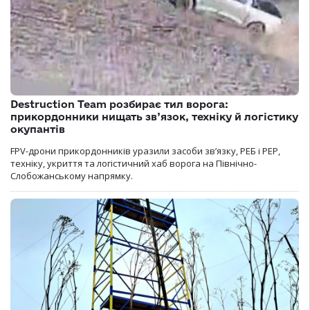
Destruction Team розбирає тил ворога:
прикордонники нищать зв’язок, техніку й логістику
окупантів
FPV-дрони прикордонників уразили засоби зв’язку, РЕБ і РЕР,
техніку, укриття та логістичний хаб ворога на Північно-
Слобожанському напрямку.