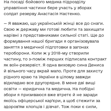
На посаді бойового медика підрозділу
управління частини бере участь у зборах
солдат резерву Анастасія Настенко.
— Я вважаю, що українській жінці все до снаги.
Свою ж державу ми готові любити та захищати
нарівні з представниками сильної статі. Ще до
формування нашої бригади я організовувала
заняття з медичної підготовки в загонах
тероборони. Коли ж у 2018-му створили
частину, то з-поміж перших підписала контракт
як воїн-резервіст. Я одна виховую сина Дениса
й вільного часу вкрай мало. Проте для захисту
рідного краю та України в цілому завжди
відкладаю все другорядне. В мене дві вищі
освіти — юридична та медична. На побідні
збори я призиваюся вже втретє й не заради
якоїсь офіцерської кар’єри, а щоб стежити за
здоров’ям хлопців і дівчат. Тож поки є сили,