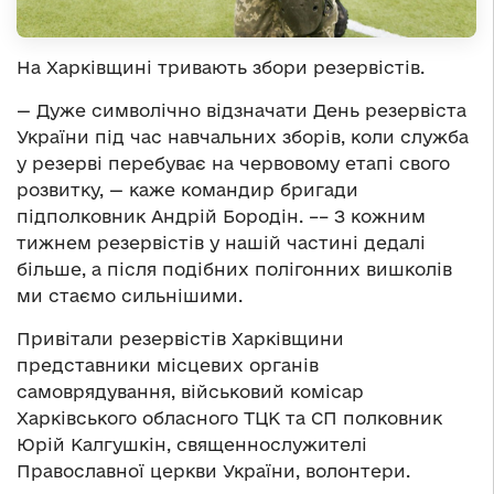
На Харківщині тривають збори резервістів.
— Дуже символічно відзначати День резервіста
України під час навчальних зборів, коли служба
у резерві перебуває на червовому етапі свого
розвитку, — каже командир бригади
підполковник Андрій Бородін. –– З кожним
тижнем резервістів у нашій частині дедалі
більше, а після подібних полігонних вишколів
ми стаємо сильнішими.
Привітали резервістів Харківщини
представники місцевих органів
самоврядування, військовий комісар
Харківського обласного ТЦК та СП полковник
Юрій Калгушкін, священнослужителі
Православної церкви України, волонтери.