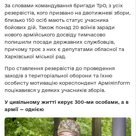
За словами командування бригади ТрО, з усіх
резервістів, кого призвано на двотижневі збори,
близько 150 осіб мають статус учасника
бойових дій. Також понад 20 воїнів заради
нового армійського досвіду тимчасово
полишили посади державних службовців,
причому троє з них є депутатами обласної та
Харківської міської рад.
Про ставлення резервістів до проведення
заходів з територіальної оборони та їхню
особисту мотивацію кореспондент АрміяInform
поцікавився у деяких учасників зборів.
У цивільному житті керує 300-ми особами, а в
армії —
однією