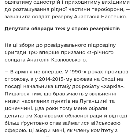
одягатиму однострій і приходитиму вихідними
до розташування рідної частини тероборони, —
зазначила солдат резерву Анастасія Настенко.
Депутати облради теж у строю резервістів
На ці збори до розвідувального підрозділу
бригади ТрО вперше призвано 41-річного
солдата Анатолія Козловського.
— В армії я не вперше. У 1990-х роках пройшов
строкову, а у 2014-2015-му воював на Сході на
посаді начальника штабу добробату «Харків».
Пишаюся тим, що брав участь у звільненні
низки населених пунктів на Луганщині та
Донеччині. Два роки тому мене обрали
депутатом Харківської обласної ради й відтоді
більш ґрунтовно став займатися військовою
сферою. Ці збори мені, як члену комітету з