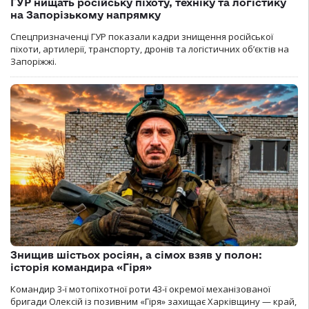
ГУР нищать російську піхоту, техніку та логістику
на Запорізькому напрямку
Спецпризначенці ГУР показали кадри знищення російської
піхоти, артилерії, транспорту, дронів та логістичних об’єктів на
Запоріжжі.
Знищив шістьох росіян, а сімох взяв у полон:
історія командира «Гіря»
Командир 3-ї мотопіхотної роти 43-ї окремої механізованої
бригади Олексій із позивним «Гіря» захищає Харківщину — край,