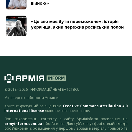
війною»
«Це зло має бути переможене»: історія
українця, який пережив російський полон
© 2018 - 2026, ІНФОРМАЦІЙНЕ АГЕНТСТВО,
Міністерство оборони України
Контент доступний за ліцензією
Creative Commons Attribution 4.0
International license
якщо не зазначено інше.
При використанні контенту з сайту АрміяInform посилання на
armyinform.com.ua
обов’язкове. Для суб’єктів у сфері онлайн-медіа
обов’язковим є розміщення у першому абзаці матеріалу прямого та