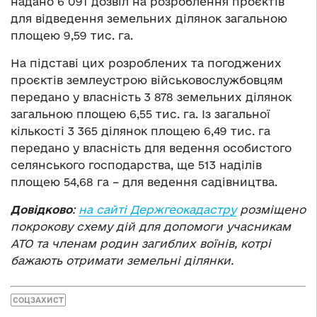
надано 6 091 дозвіл на розроблення проєктів
для відведення земельних ділянок загальною
площею 9,59 тис. га.
На підставі цих розроблених та погоджених
проєктів землеустрою військовослужбовцям
передано у власність 3 878 земельних ділянок
загальною площею 6,55 тис. га. Із загальної
кількості 3 365 ділянок площею 6,49 тис. га
передано у власність для ведення особистого
селянського господарства, ще 513 наділів
площею 54,68 га – для ведення садівництва.
Довідково
:
на сайті Держгеокадастру
розміщено
покрокову схему дій для допомоги учасникам
АТО та членам родин загиблих воїнів, котрі
бажають отримати земельні ділянки.
СОЦЗАХИСТ