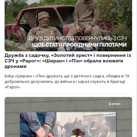
Дружба з садочку, «Золотий хрест» і повернення із
СЗЧ у «Рарог»: «Ширан» і «Пін» обрали воювати
дронами
Бійці «Ширан» і «Пін» дружать ще з дитячого садка, обидва в 19
добровільно долучились до війська і зараз служать в бригаді
«Рарог».