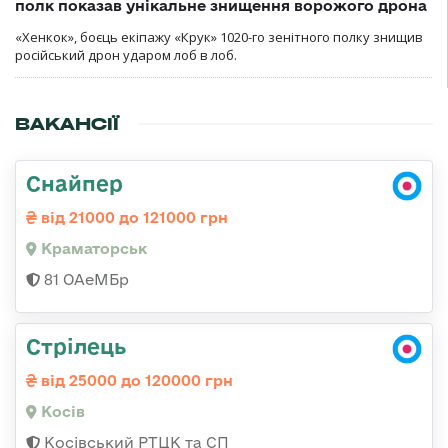
полк показав унікальне знищення ворожого дрона
«Хенкок», боєць екіпажу «Крук» 1020-го зенітного полку знищив
російський дрон ударом лоб в лоб.
ВАКАНСІЇ
Снайпер
від 21000 до 121000 грн
Краматорськ
81 ОАеМБр
Стрілець
від 25000 до 120000 грн
Косів
Косівський РТЦК та СП