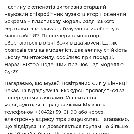
Частину експонатів виготовив старший
науковий співробітник музею Віктор Поденний.
Зокрема – пластикову модель радянського
вертольота морського базування, зроблену в
масштабі 1:82. Пропелери в мініатюрі
обертаються в різні боки в два яруси. Це, як
розповів сам авіамоделіст, дає велику стійкість
цьому гвинтокрилу, особливо при посадці.
Наразі Віктор Поденний працює над моделлю
Су-27.
Нагадаємо, що Музей Повітряних Сил у Вінниці
чекає на відвідувачів. Екскурсії проводяться за
попередніми заявками. Усі питання
узгоджуються з працівниками Музею за
телефоном +(0432) 59-61-90 або через
електронну адресу
mps_zsu@ukr.net
. Нагадаємо,
що відвідування дозволяється групам не більше
ніж 10 осіб у будні. Ціна квитка для дітей