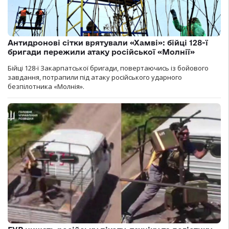
Антидронові сітки врятували «Хамві»: бійці 128-ї
бригади пережили атаку російської «Молнії»
Бійці 128-ї Закарпатської бригади, повертаючись із бойового
завдання, потрапили під атаку російського ударного
безпілотника «Молнія».