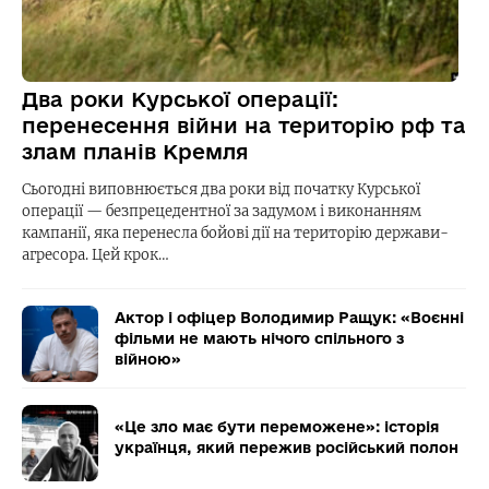
Два роки Курської операції:
перенесення війни на територію рф та
злам планів Кремля
Сьогодні виповнюється два роки від початку Курської
операції — безпрецедентної за задумом і виконанням
кампанії, яка перенесла бойові дії на територію держави-
агресора. Цей крок…
Актор і офіцер Володимир Ращук: «Воєнні
фільми не мають нічого спільного з
війною»
«Це зло має бути переможене»: історія
українця, який пережив російський полон