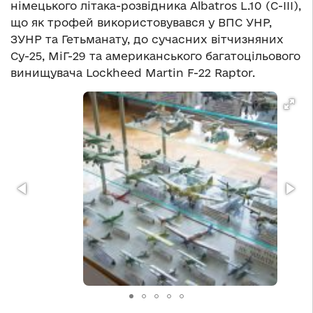
німецького літака-розвідника Albatros L.10 (С-ІІІ),
що як трофей використовувався у ВПС УНР,
ЗУНР та Гетьманату, до сучасних вітчизняних
Су-25, МіГ-29 та американського багатоцільового
винищувача Lockheed Martin F-22 Raptor.