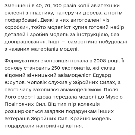
Зменшені в 40, 70, 100 разів копії авіатехніки
склеєні з пластику, паперу чи дерева, а потім
пофарбовані. Деякі з них виготовлені «із
коробки», тобто моделіст купив готовий набір
деталей і зробив модель за інструкцією, без
доопрацювання. Інші – самостійно побудовані
з наявних матеріалів моделі.
Формуватися експозиція почала в 2008 році. Її
основу становить 250 експонатів, які склав
відомий вінницький авіамоделіст Едуард
Юсупов. Чоловік служив у Збройних Силах, а
свого часу захопився авіамоделізмом. Після
його смерті вдова передала моделі до Музею
Повітряних Сил. Від тих пір колекція
розширюється завдяки подарункам інших
ветеранів Збройних Сил. Крайню модель
подарували наприкінці квітня.