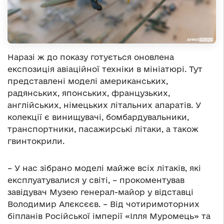
Наразі ж до показу готується оновлена
експозиція авіаційної техніки в мініатюрі. Тут
представлені моделі американських,
радянських, японських, французьких,
англійських, німецьких літальних апаратів. У
колекції є винищувачі, бомбардувальники,
транспортники, пасажирські літаки, а також
гвинтокрили.
– У нас зібрано моделі майже всіх літаків, які
експлуатувалися у світі, – прокоментував
завідувач Музею генерал-майор у відставці
Володимир Алєксєєв. – Від чотиримоторних
біпланів Російської імперії «Ілля Муромець» та