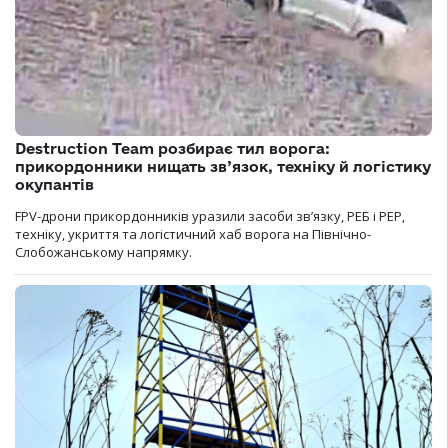
Destruction Team розбирає тил ворога:
прикордонники нищать зв’язок, техніку й логістику
окупантів
FPV-дрони прикордонників уразили засоби зв’язку, РЕБ і РЕР,
техніку, укриття та логістичний хаб ворога на Північно-
Слобожанському напрямку.