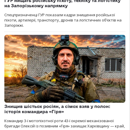
ГУР нищать російську піхоту, техніку та логістику
на Запорізькому напрямку
Спецпризначенці ГУР показали кадри знищення російської
піхоти, артилерії, транспорту, дронів та логістичних об’єктів на
Запоріжжі.
Знищив шістьох росіян, а сімох взяв у полон:
історія командира «Гіря»
Командир 3-ї мотопіхотної роти 43-ї окремої механізованої
бригади Олексій із позивним «Гіря» захищає Харківщину — край,