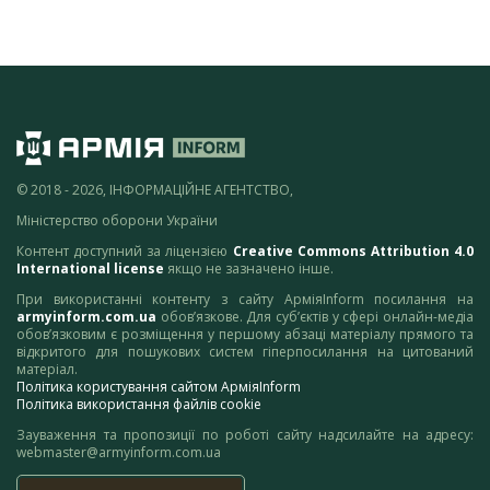
© 2018 - 2026, ІНФОРМАЦІЙНЕ АГЕНТСТВО,
Міністерство оборони України
Контент доступний за ліцензією
Creative Commons Attribution 4.0
International license
якщо не зазначено інше.
При використанні контенту з сайту АрміяInform посилання на
armyinform.com.ua
обов’язкове. Для суб’єктів у сфері онлайн-медіа
обов’язковим є розміщення у першому абзаці матеріалу прямого та
відкритого для пошукових систем гіперпосилання на цитований
матеріал.
Політика користування сайтом АрміяInform
Політика використання файлів cookie
Зауваження та пропозиції по роботі сайту надсилайте на адресу:
webmaster@armyinform.com.ua