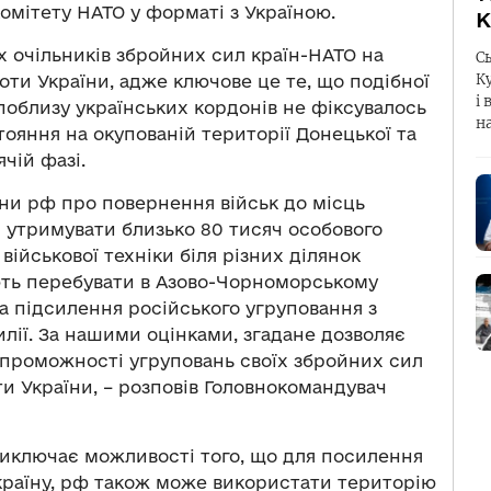
комітету НАТО у форматі з Україною.
К
их очільників збройних сил країн-НАТО на
С
К
роти України, адже ключове це те, що подібної
і 
 поблизу українських кордонів не фіксувалось
н
тояння на окупованій території Донецької та
чій фазі.
они рф про повернення військ до місць
є утримувати близько 80 тисяч особового
 військової техніки біля різних ділянок
ють перебувати в Азово-Чорноморському
на підсилення російського угруповання з
илії. За нашими оцінками, згадане дозволяє
спроможності угруповань своїх збройних сил
и України, – розповів Головнокомандувач
виключає можливості того, що для посилення
Україну, рф також може використати територію