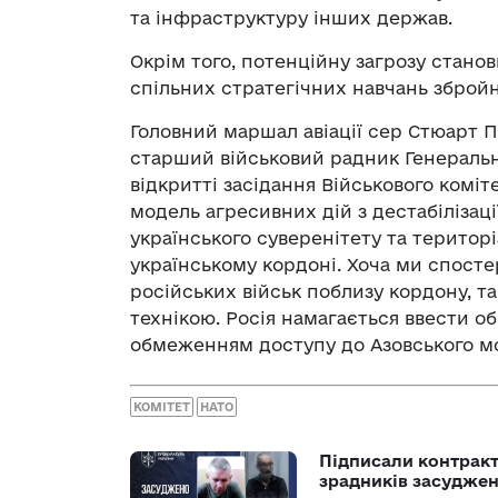
та інфраструктуру інших держав.
Окрім того, потенційну загрозу стан
спільних стратегічних навчань збройни
Головний маршал авіації сер Стюарт Пі
старший військовий радник Генеральн
відкритті засідання Військового комі
модель агресивних дій з дестабілізац
українського суверенітету та територі
українському кордоні. Хоча ми спосте
російських військ поблизу кордону, т
технікою. Росія намагається ввести о
обмеженням доступу до Азовського мо
КОМІТЕТ
НАТО
Підписали контракти
зрадників засуджено