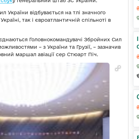
сбук
у Генеральний штаб ЗС України.
л України відбувається на тлі значного
 Україні, так і євроатлантичній спільноті в
иєднаються Головнокомандувачі Збройних Сил
жливостями – з України та Грузії, – зазначив
овний маршал авіації сер Стюарт Піч.