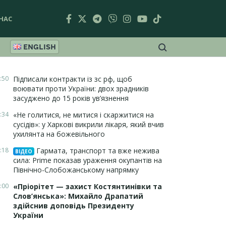
НАС
ENGLISH
:50
Підписали контракти із зс рф, щоб
воювати проти України: двох зрадників
засуджено до 15 років ув’язнення
:34
«Не голитися, не митися і скаржитися на
сусідів»: у Харкові викрили лікаря, який вчив
ухилянта на божевільного
:18
Гармата, транспорт та вже нежива
ВІДЕО
сила: Prime показав ураження окупантів на
Північно-Слобожанському напрямку
:00
«Пріорітет — захист Костянтинівки та
Слов’янська»: Михайло Драпатий
здійснив доповідь Президенту
України