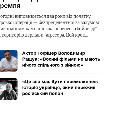
ремля
ьогодні виповнюється два роки від початку
урської операції — безпрецедентної за задумом
виконанням кампанії, яка перенесла бойові дії
а територію держави-агресора. Цей крок…
Актор і офіцер Володимир
Ращук: «Воєнні фільми не мають
нічого спільного з війною»
«Це зло має бути переможене»:
історія українця, який пережив
російський полон