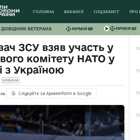
ГОЛОВНА
ВАКАНСІЇ
СОЦЗАХИСТ
ПРО 
ДОВІДНИК ВЕТЕРАНА
ач ЗСУ взяв участь у
15
ового комітету НАТО у
 з Україною
15
НОВИНИ
15
Слідкуйте за АрміяInform в Google
хв.
15