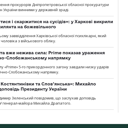
чення прокурорів Дніпропетровської обласної прокуратури
н України винними у державній зраді.
тися і скаржитися на сусідів»: у Харкові викрили
ухилянта на божевільного
ому заввідділення Харківської обласної психлікарні, який
чоловіка з військового обліку.
 та вже нежива сила: Prime показав ураження
ічно-Слобожанському напрямку
у «Prime» 5-го прикордонного загону завдали низку ударів
нічно-Слобожанському напрямку.
т Костянтинівки та Слов’янська»: Михайло
доповідь Президенту України
димир Зеленський повідомив, що заслухав доповідь
У генерал-майора Михайла Драпатого.