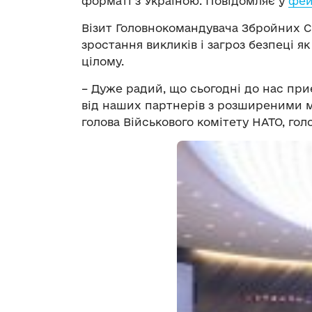
форматі з Україною. Повідомляє у
фей
Візит Головнокомандувача Збройних Си
зростання викликів і загроз безпеці як
цілому.
– Дуже радий, що сьогодні до нас пр
від наших партнерів з розширеними мо
голова Військового комітету НАТО, гол