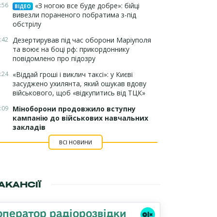
:56
«З ногою все буде добре»: бійці
ВІДЕО
вивезли пораненого побратима з-під
обстрілу
:42
Дезертирував під час оборони Маріуполя
та воює на боці рф: прикордоннику
повідомлено про підозру
:24
«Віддай гроші і виклич таксі»: у Києві
засуджено ухилянта, який ошукав вдову
військового, щоб «відкупитись від ТЦК»
:09
Міноборони продовжило вступну
кампанію до військових навчальних
закладів
ВСІ НОВИНИ
АКАНСІЇ
оператор радіорозвідки