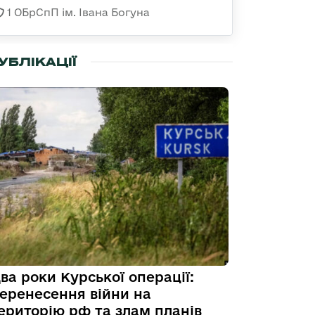
1 ОБрСпП ім. Івана Богуна
УБЛІКАЦІЇ
ва роки Курської операції:
еренесення війни на
ериторію рф та злам планів