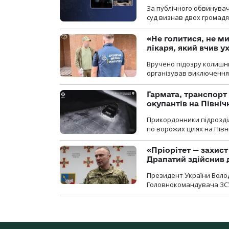
За публічного обвинува
суд визнав двох громадя
«Не голитися, не ми
лікаря, який вчив 
Вручено підозру колишнь
організував виключення 
Гармата, транспорт
окупантів на Півн
Прикордонники підрозділ
по ворожих цілях на Пів
«Пріорітет — захис
Драпатий здійснив 
Президент України Воло
Головнокомандувача ЗС