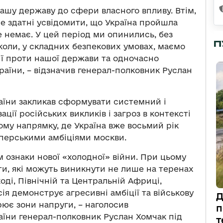
ашу державу до сфери власного впливу. Втім,
не здатні усвідомити, що Україна пройшла
 немає. У цей період ми опинились, без
П
 коли, у складних безпекових умовах, маємо
ії проти нашої держави та одночасно
їни, – відзначив генерал-полковник Руслан
аїни закликав сформувати системний і
ції російських викликів і загроз в контексті
кому напрямку, де Україна вже восьмий рік
мперськими амбіціями москви.
 ознаки нової «холодної» війни. При цьому
ти, які можуть виникнути не лише на теренах
ході, Північній та Центральній Африці,
ія демонструє агресивні амбіції та військову
Д
рює зони напруги, – наголосив
п
їни генерал-полковник Руслан Хомчак під
т