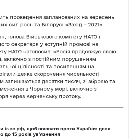
овить проведення запланованих на вересень
х сил росії та Білорусі «Захід – 2021».
ч, голова Військового комітету НАТО і
ого секретаря у вступній промові на
тету НАТО наголосив: «Росія продовжує свою
ії, включно з постійним порушенням
альної цілісності та посиленням на
рігали деяке скорочення чисельності
ам залишаються десятки тисяч, зі зброєю та
бмеження в Чорному морі, включно з
ря через Керченську протоку.
 із зс рф, щоб воювати проти України: двох
 до 15 років ув’язнення