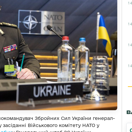
14
14
14
14
В
овнокомандувач Збройних Сил України генерал-
 засіданні Військового комітету НАТО у