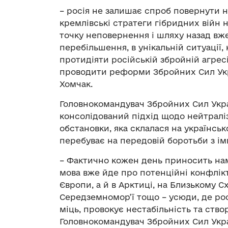
– росія не залишає спроб повернути н
кремлівські стратеги гібридних війн 
точку неповернення і шляху назад вже
перебільшення, в унікальній ситуації,
протидіяти російській збройній агрес
проводити реформи Збройних Сил Укра
Хомчак.
Головнокомандувач Збройних Сил Укр
консолідований підхід щодо нейтраліза
обстановки, яка склалася на українсь
перебуває на передовій боротьби з і
– Фактично кожен день приносить нам
мова вже йде про потенційні конфлік
Європи, а й в Арктиці, на Близькому С
Середземномор’ї тощо – усюди, де рос
міць, провокує нестабільність та ство
Головнокомандувач Збройних Сил Укра