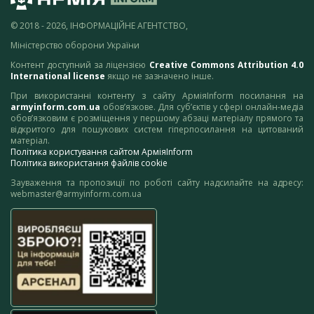
© 2018 - 2026, ІНФОРМАЦІЙНЕ АГЕНТСТВО,
Міністерство оборони України
Контент доступний за ліцензією
Creative Commons Attribution 4.0
International license
якщо не зазначено інше.
При використанні контенту з сайту АрміяInform посилання на
armyinform.com.ua
обов’язкове. Для суб’єктів у сфері онлайн-медіа
обов’язковим є розміщення у першому абзаці матеріалу прямого та
відкритого для пошукових систем гіперпосилання на цитований
матеріал.
Політика користування сайтом АрміяInform
Політика використання файлів cookie
Зауваження та пропозиції по роботі сайту надсилайте на адресу:
webmaster@armyinform.com.ua