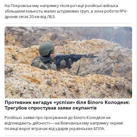
На Покровському напрямку після ротації російські війська
збільшили кількість малих штурмових груп, а зона роботи FPV-
дронів сягає 20 км від ЛБЗ.
Противник вигадує «успіхи» біля Білого Колодязя:
Трегубов спростував заяви окупантів
Російські заяви про просування до Білого Колодязя не
відповідають дійсності— на Вовчанському напрямку окремі
позиції ворог втрачає від ударів українських БПЛА.