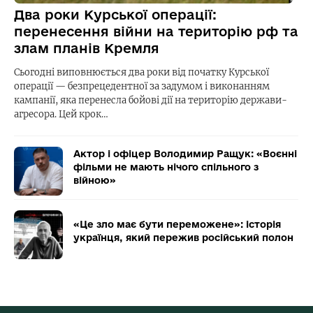
Два роки Курської операції:
перенесення війни на територію рф та
злам планів Кремля
Сьогодні виповнюється два роки від початку Курської
операції — безпрецедентної за задумом і виконанням
кампанії, яка перенесла бойові дії на територію держави-
агресора. Цей крок…
Актор і офіцер Володимир Ращук: «Воєнні
фільми не мають нічого спільного з
війною»
«Це зло має бути переможене»: історія
українця, який пережив російський полон