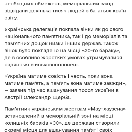
необхідних обмежень, меморіальний захід
відвідали декілька тисяч людей з багатьох країн
світу.
Українська делегація поклала вінки як до свого
національного пам’ятника, так і до меморіалів та
пам’ятних дощок низки інших держав. Також
вінок було покладено на місці «20-го бараку»,
де в особливо жорстких умовах утримувалися
радянські військовополонені.
«Україна матиме совість і честь, поки вона
матиме пам’ять, а пам’ять вона матиме завжди»,
— заявив під час вшанування посол України в
Австрії Олександр Щерба.
Пам’ятник українським жертвам «Маутхаузена»
встановлений в меморіальній зоні на місці
колишніх бараків «СС», де держави створили
окремі місця для вшанування пам’яті своїх