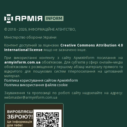
© 2018 - 2026, ІНФОРМАЦІЙНЕ АГЕНТСТВО,
Міністерство оборони України
Контент доступний за ліцензією
Creative Commons Attribution 4.0
International license
якщо не зазначено інше.
При використанні контенту з сайту АрміяInform посилання на
armyinform.com.ua
обов’язкове. Для суб’єктів у сфері онлайн-медіа
обов’язковим є розміщення у першому абзаці матеріалу прямого та
відкритого для пошукових систем гіперпосилання на цитований
матеріал.
Політика користування сайтом АрміяInform
Політика використання файлів cookie
Зауваження та пропозиції по роботі сайту надсилайте на адресу:
webmaster@armyinform.com.ua