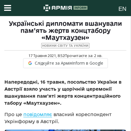
EN
Українські дипломати вшанували
пам’ять жертв концтабору
«Маутхаузен»
НОВИНИ СВІТУ ТА УКРАЇНИ
17 Травня 2021, 8:52
Прочитаєте за:
2
хв.
Слідкуйте за АрміяInform в Google
Напередодні, 16 травня, посольство України в
Австрії взяло участь у щорічній церемонії
вшанування пам’яті жертв концентраційного
табору «Маутхаузен».
Про це
повідомляє
власний кореспондент
Укрінформу в Австрії.