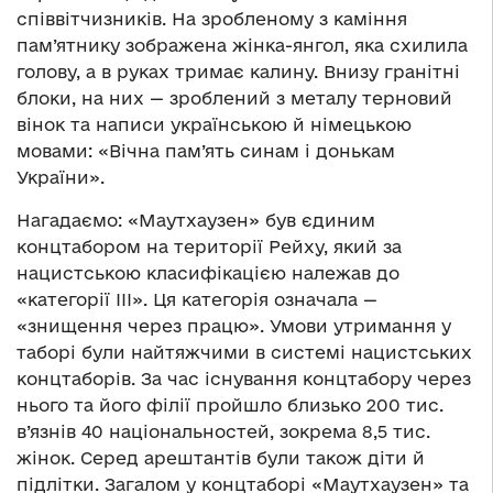
співвітчизників. На зробленому з каміння
пам’ятнику зображена жінка-янгол, яка схилила
голову, а в руках тримає калину. Внизу гранітні
блоки, на них — зроблений з металу терновий
вінок та написи українською й німецькою
мовами: «Вічна пам’ять синам і донькам
України».
Нагадаємо: «Маутхаузен» був єдиним
концтабором на території Рейху, який за
нацистською класифікацією належав до
«категорії ІІІ». Ця категорія означала —
«знищення через працю». Умови утримання у
таборі були найтяжчими в системі нацистських
концтаборів. За час існування концтабору через
нього та його філії пройшло близько 200 тис.
в’язнів 40 національностей, зокрема 8,5 тис.
жінок. Серед арештантів були також діти й
підлітки. Загалом у концтаборі «Маутхаузен» та