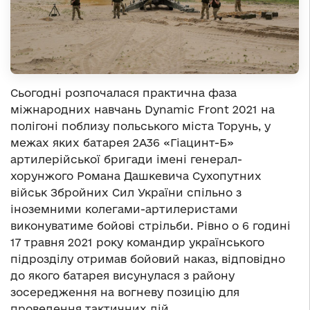
Сьогодні розпочалася практична фаза
міжнародних навчань Dynamic Front 2021 на
полігоні поблизу польського міста Торунь, у
межах яких батарея 2А36 «Гіацинт-Б»
артилерійської бригади імені генерал-
хорунжого Романа Дашкевича Сухопутних
військ Збройних Сил України спільно з
іноземними колегами-артилеристами
виконуватиме бойові стрільби. Рівно о 6 годині
17 травня 2021 року командир українського
підрозділу отримав бойовий наказ, відповідно
до якого батарея висунулася з району
зосередження на вогневу позицію для
проведення тактичних дій.