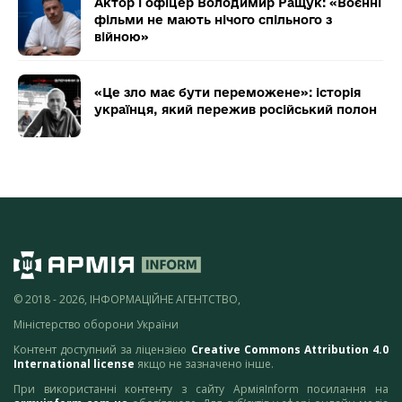
Актор і офіцер Володимир Ращук: «Воєнні
фільми не мають нічого спільного з
війною»
«Це зло має бути переможене»: історія
українця, який пережив російський полон
© 2018 - 2026, ІНФОРМАЦІЙНЕ АГЕНТСТВО,
Міністерство оборони України
Контент доступний за ліцензією
Creative Commons Attribution 4.0
International license
якщо не зазначено інше.
При використанні контенту з сайту АрміяInform посилання на