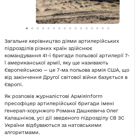
Загальне керівництво діями артилерійських
підрозділів різних країн здійснює
командування 41-ї бригади польової артилерії 7-
ї американської армії, яку ще називають
Європейською — це 7-ма польова армія США, що
від закінчення Другої світової війни базується в
Європі.
Як розповів журналістові АрміяInform
пресофіцер артилерійської бригади імені
генерал-хорунжого Романа Дашкевича Олег
Калашніков, усі дії зведеного підрозділу СВ ЗС
України відбуваються за натовськими
алгоритмами.