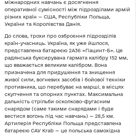
міжнародних навчань є досягнення
оперативної сумісності між підрозділами армій
різних країн — США, Республіки Польща,
України та Королівства Данія.
До слова, трохи про озброєння підрозділів
країн-учасниць. Україна, як уже йшлося,
представлена батареєю 2А36 «Гіацинт-Б». Це
радянська буксирувана гармата калібру 152 мм,
що вважається великим калібром. Вона
призначена для придушення та знищення
живої сили, вогневих засобів і бойової техніки
противника, що перебуває на марші, в місцях
скупчення та опорних пунктах. Максимальна
дальність стрільби осколково-фугасним
снарядом (саме такими снарядами і буде
вестися вогонь під час навчань) — 28,5 км.
Артилерія Республіки Польща представлена
батареєю САУ Krab — це польська самохідна