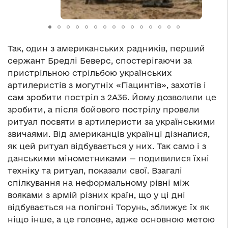
Так, один з американських радників, перший
сержант Бредлі Беверс, спостерігаючи за
пристрільною стрільбою українських
артилеристів з могутніх «Гіацинтів», захотів і
сам зробити постріл з 2А36. Йому дозволили це
зробити, а після бойового пострілу провели
ритуал посвяти в артилеристи за українськими
звичаями. Від американців українці дізналися,
як цей ритуал відбувається у них. Так само і з
данськими мінометниками — подивилися їхні
техніку та ритуал, показали свої. Взагалі
спілкування на неформальному рівні між
вояками з армій різних країн, що у ці дні
відбувається на полігоні Торунь, зближує їх як
ніщо інше, а це головне, адже основною метою