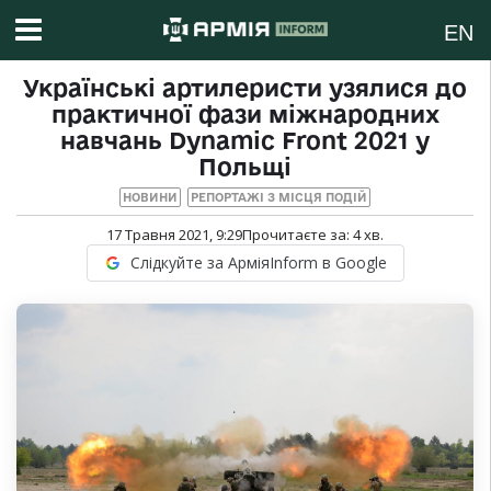
EN
Українські артилеристи узялися до
практичної фази міжнародних
навчань Dynamic Front 2021 у
Польщі
НОВИНИ
РЕПОРТАЖІ З МІСЦЯ ПОДІЙ
17 Травня 2021, 9:29
Прочитаєте за:
4
хв.
Слідкуйте за АрміяInform в Google