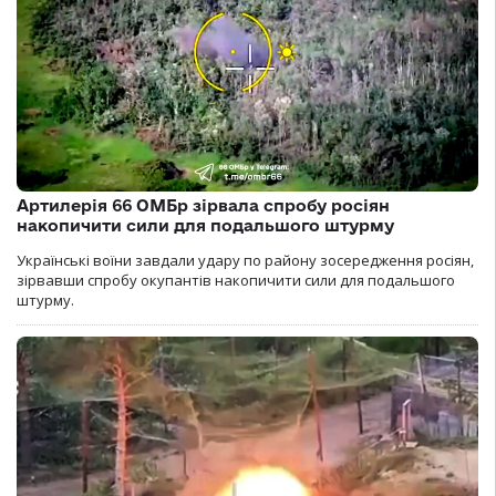
Артилерія 66 ОМБр зірвала спробу росіян
накопичити сили для подальшого штурму
Українські воїни завдали удару по району зосередження росіян,
зірвавши спробу окупантів накопичити сили для подальшого
штурму.