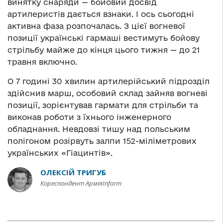
винятку снаряди — бойовий досвід
артилеристів дається взнаки. І ось сьогодні
активна фаза розпочалась. З цієї вогневої
позиції українські гармаші вестимуть бойову
стрільбу майже до кінця цього тижня — до 21
травня включно.
О 7 годині 30 хвилин артилерійський підрозділ
здійснив марш, особовий склад зайняв вогневі
позиції, зорієнтував гармати для стрільби та
виконав роботи з їхнього інженерного
обладнання. Невдовзі тишу над польським
полігоном розірвуть залпи 152-міліметрових
українських «Гіацинтів».
ОЛЕКСІЙ ТРИГУБ
Кореспондент АрміяInform