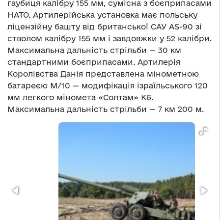
гаубиця калібру 155 мм, сумісна з боєприпасами
НАТО. Артилерійська установка має польську
ліцензійну башту від британської САУ AS-90 зі
стволом калібру 155 мм і завдовжки у 52 калібри.
Максимальна дальність стрільби — 30 км
стандартними боєприпасами. Артилерія
Королівства Данія представлена мінометною
батареєю М/10 — модифікація ізраїльського 120
мм легкого міномета «Солтам» К6.
Максимальна дальність стрільби — 7 км 200 м.