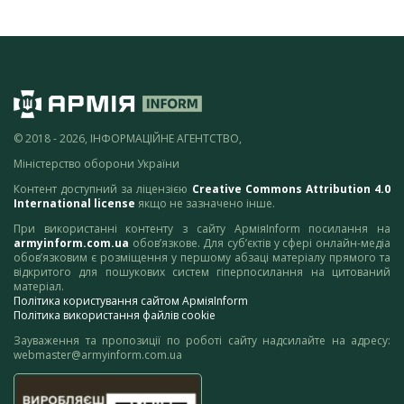
© 2018 - 2026, ІНФОРМАЦІЙНЕ АГЕНТСТВО,
Міністерство оборони України
Контент доступний за ліцензією
Creative Commons Attribution 4.0
International license
якщо не зазначено інше.
При використанні контенту з сайту АрміяInform посилання на
armyinform.com.ua
обов’язкове. Для суб’єктів у сфері онлайн-медіа
обов’язковим є розміщення у першому абзаці матеріалу прямого та
відкритого для пошукових систем гіперпосилання на цитований
матеріал.
Політика користування сайтом АрміяInform
Політика використання файлів cookie
Зауваження та пропозиції по роботі сайту надсилайте на адресу:
webmaster@armyinform.com.ua