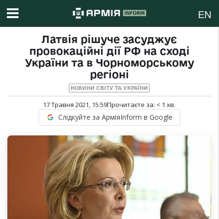
EN
Латвія рішуче засуджує
провокаційні дії РФ на сході
України та в Чорноморському
регіоні
НОВИНИ СВІТУ ТА УКРАЇНИ
17 Травня 2021, 15:59
Прочитаєте за:
< 1
хв.
Слідкуйте за АрміяInform в Google