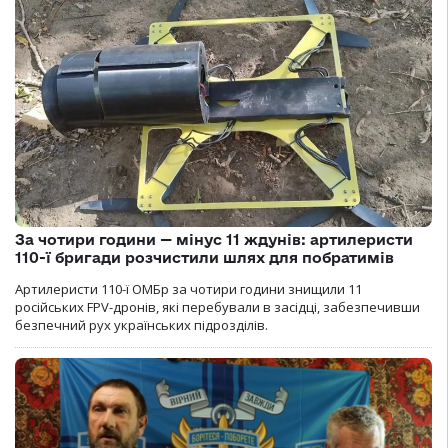
За чотири години — мінус 11 ждунів: артилеристи
110-ї бригади розчистили шлях для побратимів
Артилеристи 110-ї ОМБр за чотири години знищили 11
російських FPV-дронів, які перебували в засідці, забезпечивши
безпечний рух українських підрозділів.