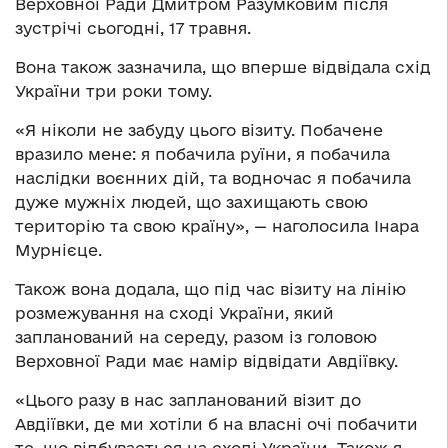
Верховної Ради Дмитром Разумковим після
зустрічі сьогодні, 17 травня.
Вона також зазначила, що вперше відвідала схід
України три роки тому.
«Я ніколи не забуду цього візиту. Побачене
вразило мене: я побачила руїни, я побачила
наслідки воєнних дій, та водночас я побачила
дуже мужніх людей, що захищають свою
територію та свою країну», — наголосила Інара
Мурнієце.
Також вона додала, що під час візиту на лінію
розмежування на сході України, який
запланований на середу, разом із головою
Верховної Ради має намір відвідати Авдіївку.
«Цього разу в нас запланований візит до
Авдіївки, де ми хотіли б на власні очі побачити
те, що відбувається на сході України. Також я