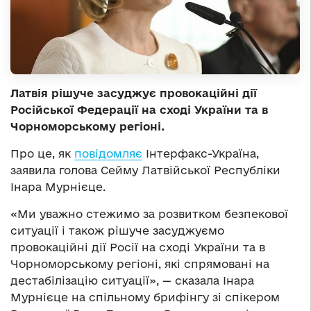
Латвія рішуче засуджує провокаційні дії
Російської Федерації на сході України та в
Чорноморському регіоні.
Про це, як
повідомляє
Інтерфакс-Україна,
заявила голова Сейму Латвійської Республіки
Інара Мурнієце.
«Ми уважно стежимо за розвитком безпекової
ситуації і також рішуче засуджуємо
провокаційні дії Росії на сході України та в
Чорноморському регіоні, які спрямовані на
дестабілізацію ситуації», — сказала Інара
Мурнієце на спільному брифінгу зі спікером