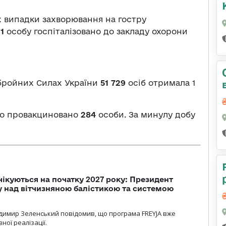
 випадки захворювання на гостру
х
1
особу госпіталізовано до закладу охорони
Збройних Силах України
51 729
осіб отримала 1
но провакциновано
284
особи. За минулу добу
чікуються на початку 2027 року: Президент
у над вітчизняною балістикою та системою
димир Зеленський повідомив, що програма FREYJA вже
ної реалізації.