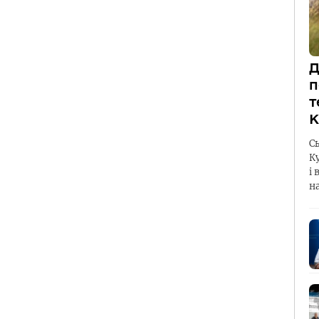
Д
п
т
К
С
К
і 
н