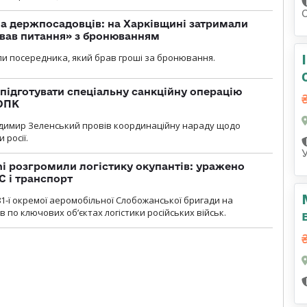
а держпосадовців: на Харківщині затримали
ував питання» з бронюванням
и посередника, який брав гроші за бронювання.
підготувати спеціальну санкційну операцію
 ОПК
димир Зеленський провів координаційну нараду щодо
 росії.
i розгромили логістику окупантів: уражено
С і транспорт
1-ї окремої аеромобільної Слобожанської бригади на
 по ключових об’єктах логістики російських військ.