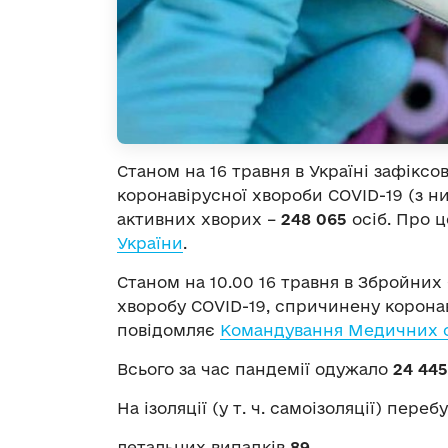
Станом на 16 травня в Україні зафікс
коронавірусної хвороби COVID-19 (з н
активних хворих –
248 065
осіб. Про 
України
.
Станом на 10.00 16 травня в Збройних
хворобу COVID-19, спричинену корона
повідомляє
Командування Медичних с
Всього за час пандемії одужало
24 445
На ізоляції (у т. ч. самоізоляції) переб
летальних випадків
89
.