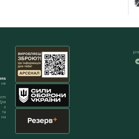
pr
ons
не
orm
Для
м є
 та
 на