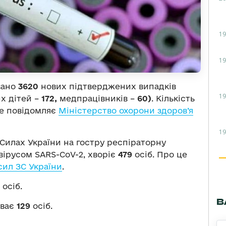
19
19
овано
3620
нових підтверджених випадків
19
их дітей –
172,
медпрацівників –
60)
. Кількість
це повідомляє
Міністерство охорони здоров’я
19
 Силах України на гостру респіраторну
вірусом SARS-CoV-2, хворіє
479
осіб. Про це
ил ЗС України
.
осіб.
В
уває
129
осіб.