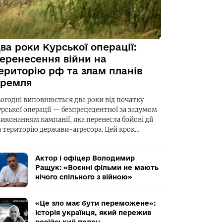
ва роки Курської операції:
еренесення війни на
ериторію рф та злам планів
ремля
ьогодні виповнюється два роки від початку
урської операції — безпрецедентної за задумом
виконанням кампанії, яка перенесла бойові дії
а територію держави-агресора. Цей крок…
Актор і офіцер Володимир
Ращук: «Воєнні фільми не мають
нічого спільного з війною»
«Це зло має бути переможене»:
історія українця, який пережив
російський полон