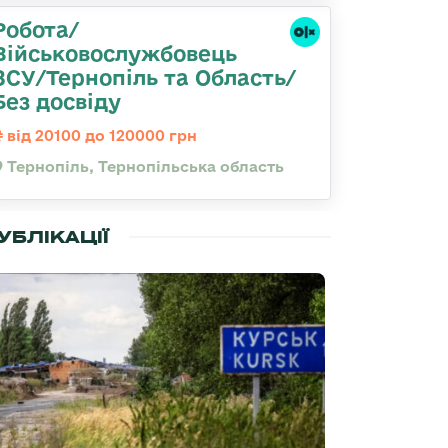
Робота/
Військовослужбовець
ЗСУ/Тернопіль та Область/
Без досвіду
від 20100 до 120000 грн
Тернопіль, Тернопільська область
УБЛІКАЦІЇ