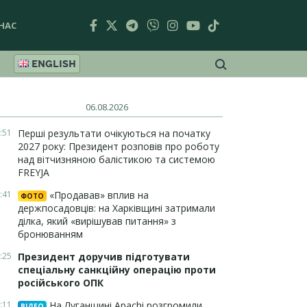
НАС
ENGLISH
06.08.2026
:51
Перші результати очікуються на початку
2027 року: Президент розповів про роботу
над вітчизняною балістикою та системою
FREYJA
:41
«Продавав» вплив на
ФОТО
держпосадовців: на Харківщині затримали
ділка, який «вирішував питання» з
бронюванням
:25
Президент доручив підготувати
спеціальну санкційну операцію проти
російського ОПК
:11
На Луганщині Apachi розгромили
ВІДЕО