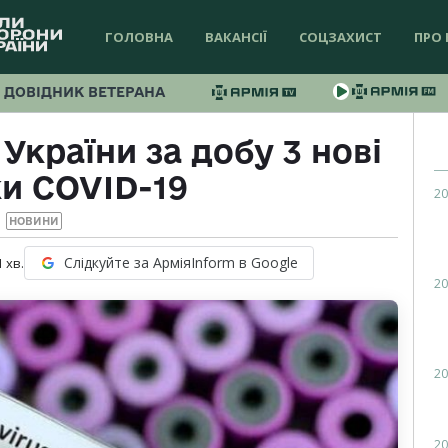
ГОЛОВНА
ВАКАНСІЇ
СОЦЗАХИСТ
ПРО 
ДОВІДНИК ВЕТЕРАНА
України за добу 3 нові
и COVID-19
20
НОВИНИ
Слідкуйте за АрміяInform в Google
1
хв.
20
20
20