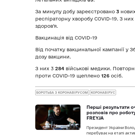
За минулу добу зареєстровано
3
нових
респіраторну хворобу COVID-19. З ни
здоров’я.
Вакцинація від COVID-19
Від початку вакцинальної кампанії у 
дозу вакцини.
З них 3
284
військові медики. Повтор
проти COVID-19 щеплено
126
осіб.
БОРОТЬБА З КОРОНАВІРУСОМ
КОРОНАВІРУС
Перші результати о
розповів про робот
FREYJA
Президент України Воло
перебуває на етапі актив