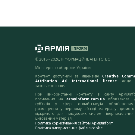
© 2018 - 2026, ІНФОРМАЦІЙНЕ АГЕНТСТВО,
Міністерство оборони України
Контент доступний за ліцензією
Creative Comm
Attribution 4.0 International license
якщо 
зазначено інше.
При використанні контенту з сайту АрміяInf
посилання на
armyinform.com.ua
обов’язкове. 
суб’єктів у сфері онлайн-медіа обов’язкови
розміщення у першому абзаці матеріалу прямого
відкритого для пошукових систем гіперпосилання
цитований матеріал.
Політика користування сайтом АрміяInform
Політика використання файлів cookie