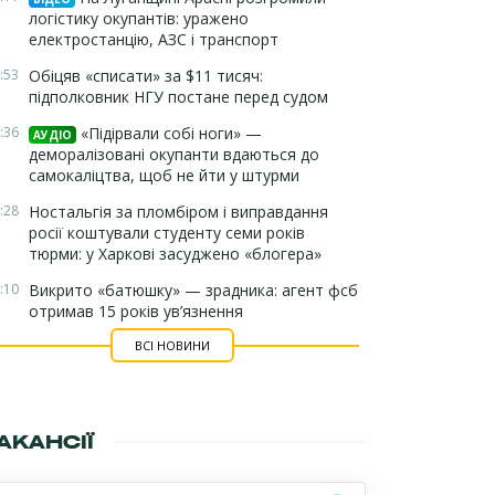
логістику окупантів: уражено
електростанцію, АЗС і транспорт
:53
Обіцяв «списати» за $11 тисяч:
підполковник НГУ постане перед судом
:36
«Підірвали собі ноги» —
АУДІО
деморалізовані окупанти вдаються до
самокаліцтва, щоб не йти у штурми
:28
Ностальгія за пломбіром і виправдання
росії коштували студенту семи років
тюрми: у Харкові засуджено «блогера»
:10
Викрито «батюшку» — зрадника: агент фсб
отримав 15 років ув’язнення
ВСІ НОВИНИ
АКАНСІЇ