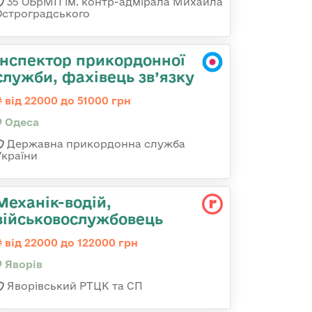
35 ОБрМП ім. контр-адмірала Михайла
Остроградського
Інспектор прикордонної
служби, фахівець зв’язку
від 22000 до 51000 грн
Одеса
Державна прикордонна служба
України
Механік-водій,
військовослужбовець
від 22000 до 122000 грн
Яворів
Яворівський РТЦК та СП