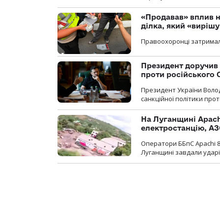
«Продавав» вплив н
ділка, який «виріш
Правоохоронці затримал
Президент доручив 
проти російського
Президент України Воло
санкційної політики проти
На Луганщині Apach
електростанцію, АЗ
Оператори ББпС Apachi 8
Луганщині завдали ударів