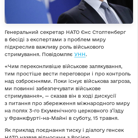
Генеральний секретар НАТО Єнс Столтенберг
в бесіді з експертами з проблем миру
підкреслив важливу роль військового
стримування. Повідомляє
УНН
.
«Чим переконливіше військове залякування,
тим простіше вести переговори і про контроль
над озброєннями. Поки існує військова загроза,
ми повинні забезпечувати військове
стримування», — сказав він в ході дискусії
з питання про збереження міжнародного миру
на полях 3-го Екуменічного церковного з’їзду
у Франкфурті-на-Майні в суботу, 15 травня.
Як приклад поєднання тиску і діалогу генсек
НАТО назвав відносини з Росією.