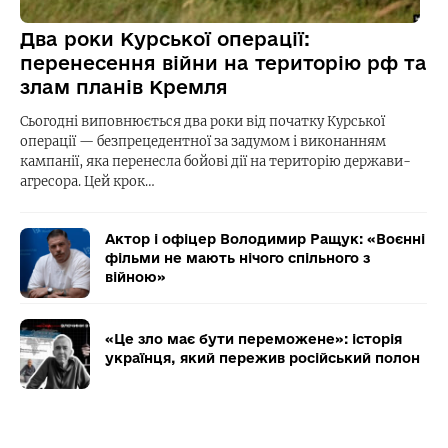
Два роки Курської операції:
перенесення війни на територію рф та
злам планів Кремля
Сьогодні виповнюється два роки від початку Курської
операції — безпрецедентної за задумом і виконанням
кампанії, яка перенесла бойові дії на територію держави-
агресора. Цей крок…
Актор і офіцер Володимир Ращук: «Воєнні
фільми не мають нічого спільного з
війною»
«Це зло має бути переможене»: історія
українця, який пережив російський полон