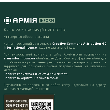
© 2018 - 2026, ІНФОРМАЦІЙНЕ АГЕНТСТВО,
Міністерство оборони України
Контент доступний за ліцензією
Creative Commons Attribution 4.0
International license
якщо не зазначено інше.
При використанні контенту з сайту АрміяInform посилання на
armyinform.com.ua
обов’язкове. Для суб’єктів у сфері онлайн-медіа
обов’язковим є розміщення у першому абзаці матеріалу прямого та
відкритого для пошукових систем гіперпосилання на цитований
матеріал.
Політика користування сайтом АрміяInform
Політика використання файлів cookie
Зауваження та пропозиції по роботі сайту надсилайте на адресу:
webmaster@armyinform.com.ua