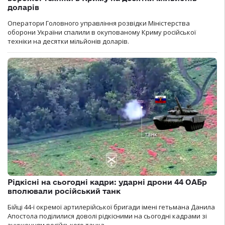
доларів
Оператори Головного управління розвідки Міністерства
оборони України спалили в окупованому Криму російської
техніки на десятки мільйонів доларів.
Рідкісні на сьогодні кадри: ударні дрони 44 ОАБр
вполювали російський танк
Бійці 44-ї окремої артилерійської бригади імені гетьмана Данила
Апостола поділилися доволі рідкісними на сьогодні кадрами зі
знищенням російського танка.