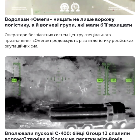
Водолази «Омеги» нищать не лише ворожу
логістику, а й вогневі групи, які мали б її захищати
Оператори безпілотних систем Центру спеціального
призначення «Омега» продовжують різати логістику російських
окупаційних сил.
Вполювали пускові С-400: бійці Group 13 спалили
ворожої техніки в Криму на десятки мільйонів