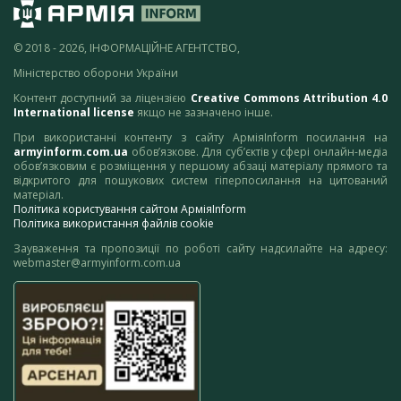
© 2018 - 2026, ІНФОРМАЦІЙНЕ АГЕНТСТВО,
Міністерство оборони України
Контент доступний за ліцензією
Creative Commons Attribution 4.0
International license
якщо не зазначено інше.
При використанні контенту з сайту АрміяInform посилання на
armyinform.com.ua
обов’язкове. Для суб’єктів у сфері онлайн-медіа
обов’язковим є розміщення у першому абзаці матеріалу прямого та
відкритого для пошукових систем гіперпосилання на цитований
матеріал.
Політика користування сайтом АрміяInform
Політика використання файлів cookie
Зауваження та пропозиції по роботі сайту надсилайте на адресу:
webmaster@armyinform.com.ua