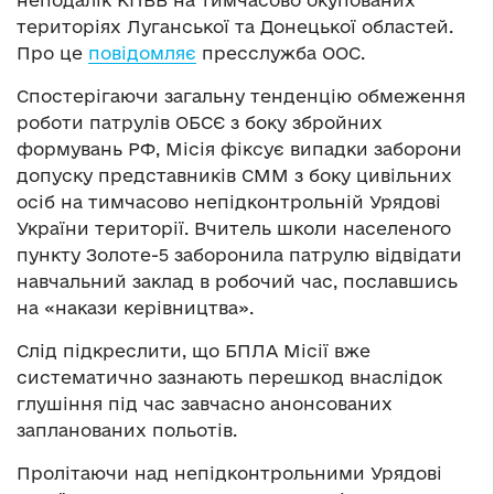
неподалік КПВВ на тимчасово окупованих
територіях Луганської та Донецької областей.
Про це
повідомляє
пресслужба ООС.
Спостерігаючи загальну тенденцію обмеження
роботи патрулів ОБСЄ з боку збройних
формувань РФ, Місія фіксує випадки заборони
допуску представників СММ з боку цивільних
осіб на тимчасово непідконтрольній Урядові
України території. Вчитель школи населеного
пункту Золоте-5 заборонила патрулю відвідати
навчальний заклад в робочий час, пославшись
на «накази керівництва».
Слід підкреслити, що БПЛА Місії вже
систематично зазнають перешкод внаслідок
глушіння під час завчасно анонсованих
запланованих польотів.
Пролітаючи над непідконтрольними Урядові