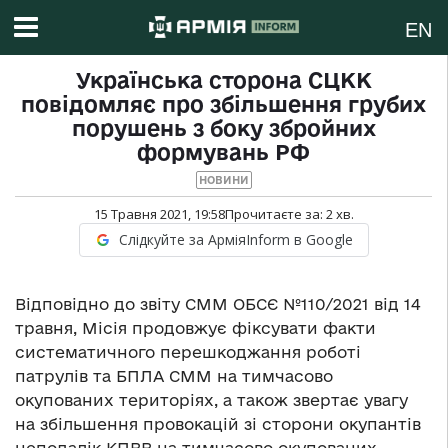
EN
Українська сторона СЦКК
повідомляє про збільшення грубих
порушень з боку збройних
формувань РФ
НОВИНИ
15 Травня 2021, 19:58
Прочитаєте за:
2
хв.
Слідкуйте за АрміяInform в Google
Відповідно до звіту СММ ОБСЄ №110/2021 від 14
травня, Місія продовжує фіксувати факти
систематичного перешкоджання роботі
патрулів та БПЛА СММ на тимчасово
окупованих територіях, а також звертає увагу
на збільшення провокацій зі сторони окупантів