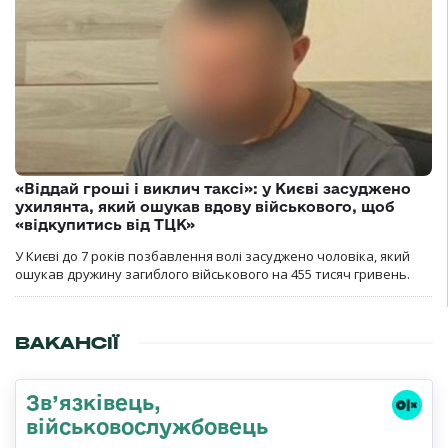
«Віддай гроші і виклич таксі»: у Києві засуджено
ухилянта, який ошукав вдову військового, щоб
«відкупитись від ТЦК»
У Києві до 7 років позбавлення волі засуджено чоловіка, який
ошукав дружину загиблого військового на 455 тисяч гривень.
ВАКАНСІЇ
Зв’язківець,
військовослужбовець