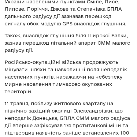
України населеними пунктами Сміле, Лисе,
Липове, Поріччя, Дякове та Степанівка БПЛА
дальнього радіусу дії зазнавав перешкод
сигналу обох модулів GPS внаслідок глушіння.
Також, внаслідок глушіння біля Широкої Балки,
зазнав перешкод літальний апарат СММ малого
радіусу дії.
Російсько-окупаційні війська продовжують
мінувати шляхи та навколишні поля неподалік
населених пунктів, наражаючи на небезпеку
мирне населення тимчасово окупованих
територій.
11 травня, поблизу житлового кварталу на
північно-західній околиці Олександрівки, що
неподалік Донецька, БПЛА СММ малого радіуса
дії вперше зафіксував 174 протитанкові міни та
підтвердив наявність раніше встановлених 100