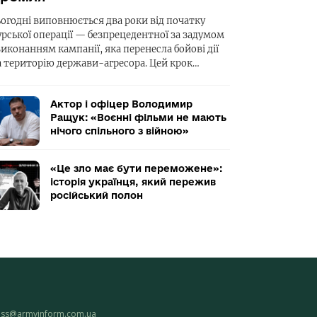
ьогодні виповнюється два роки від початку
урської операції — безпрецедентної за задумом
виконанням кампанії, яка перенесла бойові дії
а територію держави-агресора. Цей крок…
Актор і офіцер Володимир
Ращук: «Воєнні фільми не мають
нічого спільного з війною»
«Це зло має бути переможене»:
історія українця, який пережив
російський полон
ess@armyinform.com.ua