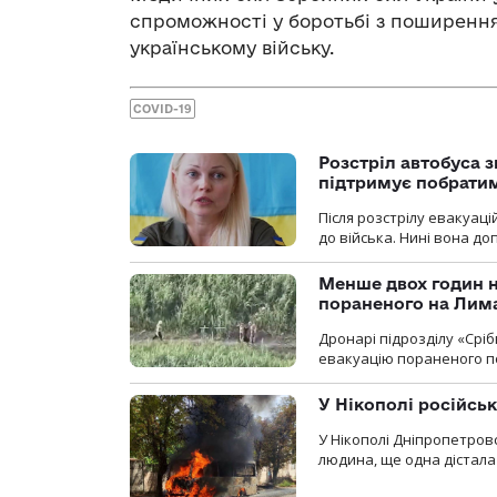
спроможності у боротьбі з поширення
українському війську.
COVID-19
Розстріл автобуса з
підтримує побрати
Після розстрілу евакуацій
до війська. Нині вона д
Менше двох годин 
пораненого на Лим
Дронарі підрозділу «Срі
евакуацію пораненого п
У Нікополі російсь
У Нікополі Дніпропетровс
людина, ще одна дістала