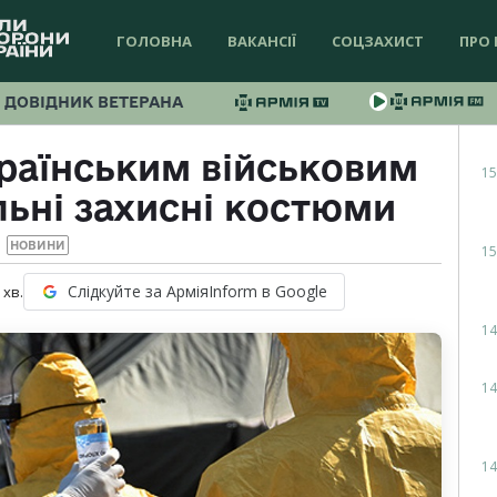
ГОЛОВНА
ВАКАНСІЇ
СОЦЗАХИСТ
ПРО 
ДОВІДНИК ВЕТЕРАНА
раїнським військовим
15
ьні захисні костюми
НОВИНИ
15
Слідкуйте за АрміяInform в Google
хв.
14
14
14