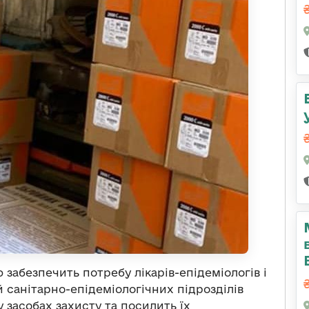
 забезпечить потребу лікарів-епідеміологів і
й санітарно-епідеміологічних підрозділів
 засобах захисту та посилить їх