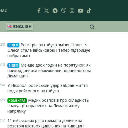
НАС
ENGLISH
:30
Розстріл автобуса змінив її життя:
ВІДЕО
Олеся стала військовою і тепер підтримує
побратимів
:10
Менше двох годин на порятунок: як
ВІДЕО
прикордонники евакуювали пораненого на
Лиманщині
:50
У Нікополі російський удар забрав життя
водія рейсового автобуса
:29
Медик розповів про складність
КОМЕНТАР
евакуації поранених на Лиманському
напрямку
:12
11 військових рф отримали довічне за
розстріл шістьох цивільних на Київщині