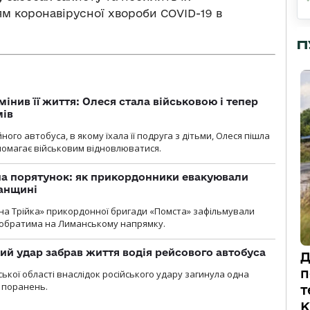
м коронавірусної хвороби COVID-19 в
П
мінив її життя: Олеся стала військовою і тепер
мів
ного автобуса, в якому їхала її подруга з дітьми, Олеся пішла
опомагає військовим відновлюватися.
на порятунок: як прикордонники евакуювали
анщині
бна Трійка» прикордонної бригади «Помста» зафільмували
обратима на Лиманському напрямку.
кий удар забрав життя водія рейсового автобуса
Д
п
ької області внаслідок російського удару загинула одна
 поранень.
т
К