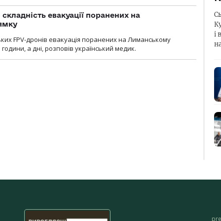
С
 складність евакуації поранених на
ямку
К
і 
ьких FPV-дронів евакуація поранених на Лиманському
н
 години, а дні, розповів український медик.
pr