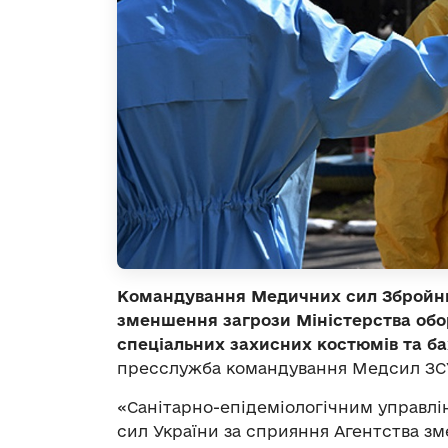
Командування Медичних сил Збройни
зменшення загрози Міністерства об
спеціальних захисних костюмів та ба
пресслужба командування Медсил ЗС
«Санітарно-епідеміологічним управл
сил України за сприяння Агентства з