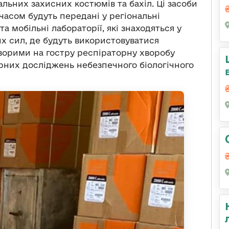
льних захисних костюмів та бахіл. Ці засоби
часом будуть передані у регіональні
а мобільні лабораторії, які знаходяться у
х сил, де будуть використовуватися
ворими на гостру респіраторну хворобу
орних досліджень небезпечного біологічного