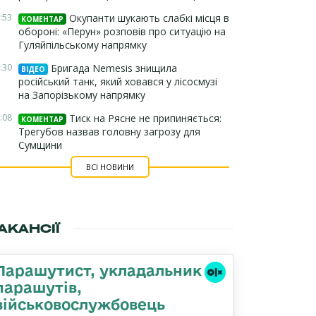
:53
Окупанти шукають слабкі місця в
КОМЕНТАР
обороні: «Перун» розповів про ситуацію на
Гуляйпільському напрямку
:30
Бригада Nemesis знищила
ВІДЕО
російський танк, який ховався у лісосмузі
на Запорізькому напрямку
:08
Тиск на Рясне не припиняється:
КОМЕНТАР
Трегубов назвав головну загрозу для
Сумщини
ВСІ НОВИНИ
АКАНСІЇ
Парашутист, укладальник
парашутів,
військовослужбовець