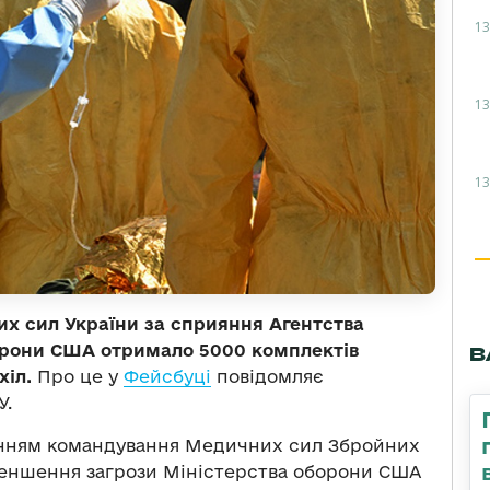
13
13
13
х сил України за сприяння Агентства
орони США отримало 5000 комплектів
В
хіл.
Про це у
Фейсбуці
повідомляє
У.
інням командування Медичних сил Збройних
меншення загрози Міністерства оборони США