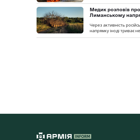
Медик розповів про
Лиманському напр
Через активність російс
напрямку іноді триває не