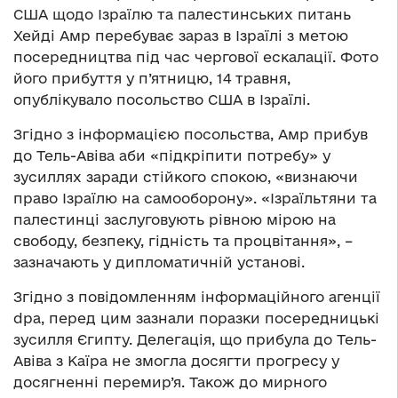
США щодо Ізраїлю та палестинських питань
Хейді Амр перебуває зараз в Ізраїлі з метою
посередництва під час чергової ескалації. Фото
його прибуття у п’ятницю, 14 травня,
опублікувало посольство США в Ізраїлі.
Згідно з інформацією посольства, Амр прибув
до Тель-Авіва аби «підкріпити потребу» у
зусиллях заради стійкого спокою, «визнаючи
право Ізраїлю на самооборону». «Ізраїльтяни та
палестинці заслуговують рівною мірою на
свободу, безпеку, гідність та процвітання», –
зазначають у дипломатичній установі.
Згідно з повідомленням інформаційного агенції
dpa, перед цим зазнали поразки посередницькі
зусилля Єгипту. Делегація, що прибула до Тель-
Авіва з Каїра не змогла досягти прогресу у
досягненні перемир’я. Також до мирного