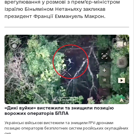
врегулювання у розмові з прем’єр-міністром
Ізраїлю Біньяміном Нетаньяху закликав
президент Франції Еммануель Макрон.
«Дикі вуйки» вистежили та знищили позицію
ворожих операторів БПЛА
Українські військові вистежили та знищили FPV-дронами
позицію операторів безпілотних систем російських окупаційних
сил.