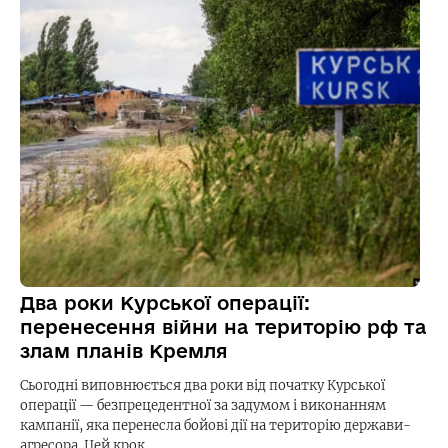
Два роки Курської операції:
перенесення війни на територію рф та
злам планів Кремля
Сьогодні виповнюється два роки від початку Курської
операції — безпрецедентної за задумом і виконанням
кампанії, яка перенесла бойові дії на територію держави-
агресора. Цей крок…