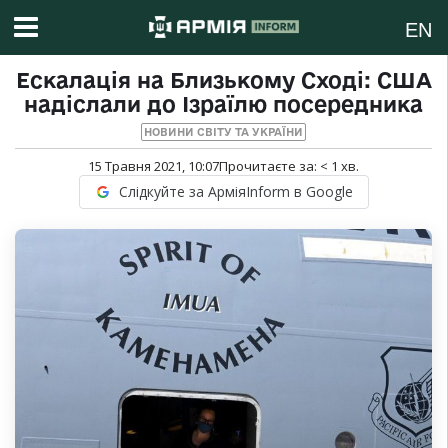
EN
Ескалація на Близькому Сході: США
надіслали до Ізраїлю посередника
НОВИНИ СВІТУ ТА УКРАЇНИ
15 Травня 2021, 10:07
Прочитаєте за:
< 1
хв.
Слідкуйте за АрміяInform в Google