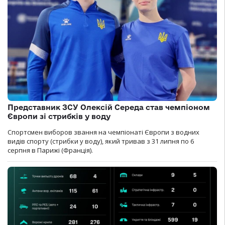
Представник ЗСУ Олексій Середа став чемпіоном
Європи зі стрибків у воду
Спортсмен виборов звання на чемпіонаті Європи з водних
видів спорту (стрибки у воду), який тривав з 31 липня по 6
серпня в Парижі (Франція).