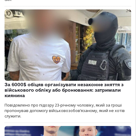
За 6000$ обіцяв організувати незаконне зняття з
військового обліку або бронювання: затримали
киянина
Повідомлено про підозру 23-річному чоловіку, який за гроші
пропонував допомогу військовозобов’язаному, який не хотів
служити.