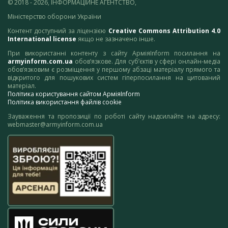
© 2018 - 2026, ІНФОРМАЦІЙНЕ АГЕНТСТВО,
Міністерство оборони України
Контент доступний за ліцензією
Creative Commons Attribution 4.0
International license
якщо не зазначено інше.
При використанні контенту з сайту АрміяInform посилання на
armyinform.com.ua
обов’язкове. Для суб’єктів у сфері онлайн-медіа
обов’язковим є розміщення у першому абзаці матеріалу прямого та
відкритого для пошукових систем гіперпосилання на цитований
матеріал.
Політика користування сайтом АрміяInform
Політика використання файлів cookie
Зауваження та пропозиції по роботі сайту надсилайте на адресу:
webmaster@armyinform.com.ua