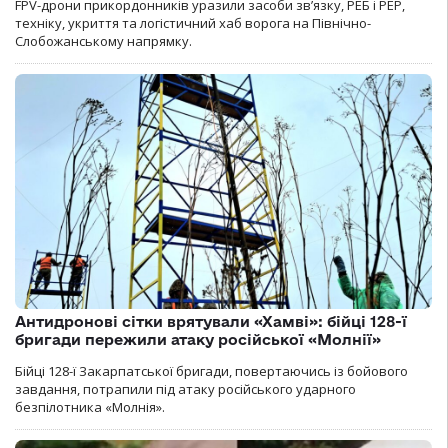
FPV-дрони прикордонників уразили засоби зв’язку, РЕБ і РЕР,
техніку, укриття та логістичний хаб ворога на Північно-
Слобожанському напрямку.
Антидронові сітки врятували «Хамві»: бійці 128-ї
бригади пережили атаку російської «Молнії»
Бійці 128-ї Закарпатської бригади, повертаючись із бойового
завдання, потрапили під атаку російського ударного
безпілотника «Молнія».