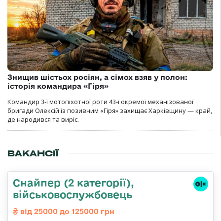
Знищив шістьох росіян, а сімох взяв у полон:
історія командира «Гіря»
Командир 3-ї мотопіхотної роти 43-ї окремої механізованої
бригади Олексій із позивним «Гіря» захищає Харківщину — край,
де народився та виріс.
ВАКАНСІЇ
Снайпер (2 категорії),
військовослужбовець
від 25000 до 125000 грн