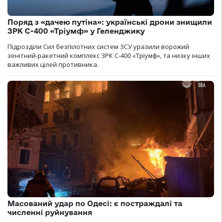
Поряд з «дачею путіна»: українські дрони знищили
ЗРК С-400 «Тріумф» у Геленджику
Підрозділи Сил безпілотних систем ЗСУ уразили ворожий
зенітний-ракетний комплекс ЗРК С-400 «Тріумф», та низку інших
важливих цілей противника.
Масований удар по Одесі: є постраждалі та
численні руйнування