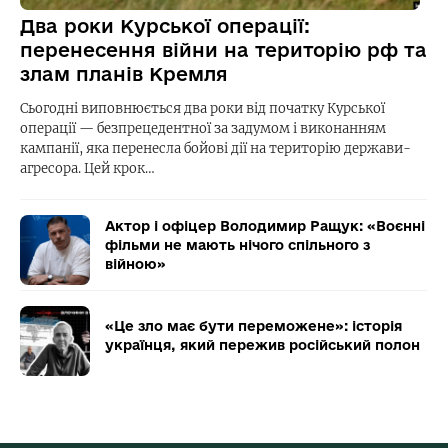
Два роки Курської операції:
перенесення війни на територію рф та
злам планів Кремля
Сьогодні виповнюється два роки від початку Курської
операції — безпрецедентної за задумом і виконанням
кампанії, яка перенесла бойові дії на територію держави-
агресора. Цей крок…
Актор і офіцер Володимир Ращук: «Воєнні
фільми не мають нічого спільного з
війною»
«Це зло має бути переможене»: історія
українця, який пережив російський полон