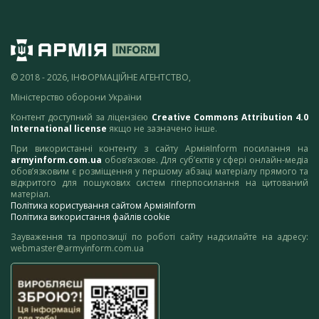
© 2018 - 2026, ІНФОРМАЦІЙНЕ АГЕНТСТВО,
Міністерство оборони України
Контент доступний за ліцензією
Creative Commons Attribution 4.0
International license
якщо не зазначено інше.
При використанні контенту з сайту АрміяInform посилання на
armyinform.com.ua
обов’язкове. Для суб’єктів у сфері онлайн-медіа
обов’язковим є розміщення у першому абзаці матеріалу прямого та
відкритого для пошукових систем гіперпосилання на цитований
матеріал.
Політика користування сайтом АрміяInform
Політика використання файлів cookie
Зауваження та пропозиції по роботі сайту надсилайте на адресу:
webmaster@armyinform.com.ua