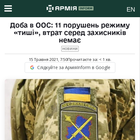
EN
Доба в ООС: 11 порушень режиму
«тиші», втрат серед захисників
немає
НОВИНИ
15 Травня 2021, 7:50
Прочитаєте за:
< 1
хв.
Слідкуйте за АрміяInform в Google