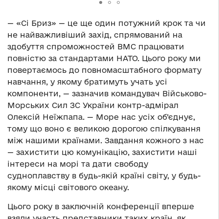
— «Сі Бриз» — це ще один потужний крок та чи
не найважливіший захід, спрямований на
здобуття спроможностей ВМС працювати
повністю за стандартами НАТО. Цього року ми
повертаємось до повномасштабного формату
навчання, у якому братимуть учать усі
компоненти, — зазначив командувач Військово-
Морських Сил ЗС України контр-адмірал
Олексій Неїжпапа. — Море нас усіх об’єднує,
тому що воно є великою дорогою спілкування
між нашими країнами. Завдання кожного з нас
— захистити цю комунікацію, захистити наші
інтереси на морі та дати свободу
судноплавству в будь-якій країні світу, у будь-
якому місці світового океану.
Цього року в заключній конференції вперше
взяли участь представники таких країн, як