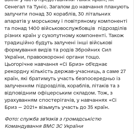
Сенегал та Туніс. Загалом до навчання планують
залучити понад 30 кораблів, 30 літальних
апаратів у морському і повітряному компоненті
та понад 1400 військовослужбовців підрозділів
різних країн у сухопутному компоненті. Також
традиційно будуть залучені інші військові
формування видів та родів Збройних Сил
України, правоохоронні органи тощо.
Цьогорічне навчання «Сі Бриз» об’єднає
рекордну кількість держав-учасниць, а саме 27
країн, які братимуть участь безпосередньо із
залученням підрозділів, кораблів, літаків та з
відповідним офіцерським складом. Тож, з
урахуванням спостерігачів, у навчаннях «Сі
Бриз — 2021» візьмуть участь до 35 країн.
Фото: служба зв’язків з громадськістю
Командування ВМС ЗС України