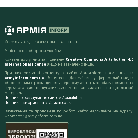
© 2018 - 2026, ІНФОРМАЦІЙНЕ АГЕНТСТВО,
Міністерство оборони України
Контент доступний за ліцензією
Creative Commons Attribution 4.0
International license
якщо не зазначено інше.
При використанні контенту з сайту АрміяInform посилання на
armyinform.com.ua
обов’язкове. Для суб’єктів у сфері онлайн-медіа
обов’язковим є розміщення у першому абзаці матеріалу прямого та
відкритого для пошукових систем гіперпосилання на цитований
матеріал.
Політика користування сайтом АрміяInform
Політика використання файлів cookie
Зауваження та пропозиції по роботі сайту надсилайте на адресу:
webmaster@armyinform.com.ua