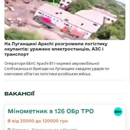
На Луганщині Apachi розгромили логістику
окупантів: уражено електростанцію, АЗС і
транспорт
Оператори ББпС Apachi 81-ї окремої аеромобільної
Слобожанської бригади на Луганщині завдали ударів по
ключових об’єктах логістики російських військ.
ВАКАНСІЇ
Мінометник в 126 ОБр ТРО
від 20000 до 120000 грн
Херсон, Херсонська область