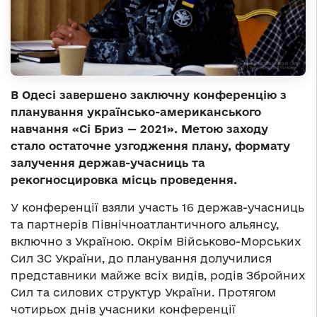
В Одесі завершено заключну конференцію з
планування українсько-американського
навчання «Сі Бриз — 2021». Метою заходу
стало остаточне узгодження плану, формату
залучення держав-учасниць та
рекогносцировка місць проведення.
У конференції взяли участь 16 держав-учасниць
та партнерів Північноатлантичного альянсу,
включно з Україною. Окрім Військово-Морських
Сил ЗС України, до планування долучилися
представники майже всіх видів, родів Збройних
Сил та силових структур України. Протягом
чотирьох днів учасники конференції