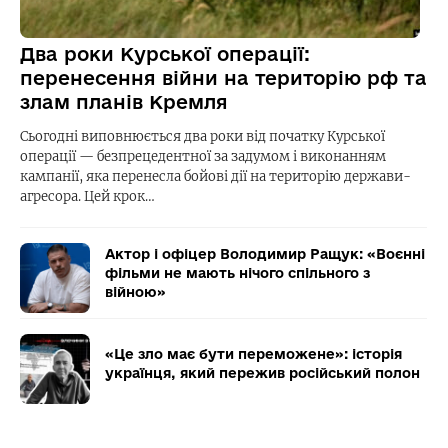
Два роки Курської операції:
перенесення війни на територію рф та
злам планів Кремля
Сьогодні виповнюється два роки від початку Курської
операції — безпрецедентної за задумом і виконанням
кампанії, яка перенесла бойові дії на територію держави-
агресора. Цей крок…
Актор і офіцер Володимир Ращук: «Воєнні
фільми не мають нічого спільного з
війною»
«Це зло має бути переможене»: історія
українця, який пережив російський полон