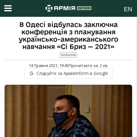
EN
В Одесі відбулась заключна
конференція з планування
українсько-американського
навчання «Сі Бриз — 2021»
НОВИНИ
14 Травня 2021, 19:45
Прочитаєте за:
2
хв.
Слідкуйте за АрміяInform в Google