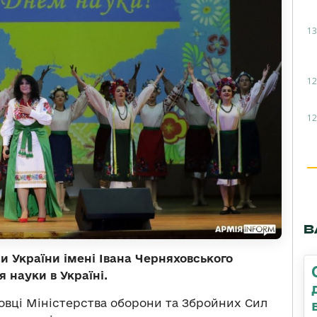
13
12
12
В
и України імені Івана Черняховського
 науки в Україні.
овці Міністерства оборони та Збройних Сил