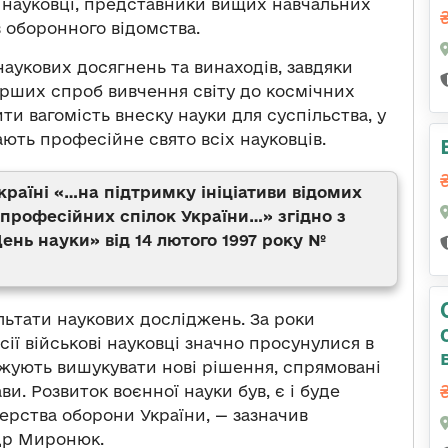
і науковці, представники вищих навчальних
в оборонного відомства.
наукових досягнень та винаходів, завдяки
ерших спроб вивчення світу до космічних
ти вагомість внеску науки для суспільства, у
ають професійне свято всіх науковців.
країні «…на підтримку ініціативи відомих
 професійних спілок України…» згідно з
нь науки» від 14 лютого 1997 року №
льтати наукових досліджень. За роки
ії військові науковці значно просунулися в
жують вишукувати нові рішення, спрямовані
и. Розвиток воєнної науки був, є і буде
ерства оборони України, — зазначив
др Миронюк.