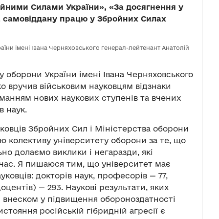
ойними Силами України», «За досягнення у
«За самовіддану працю у Збройних Силах
аїни імені Івана Черняховського генерал-лейтенант Анатолій
 оборони України імені Івана Черняховського
о вручив військовим науковцям відзнаки
иманням нових наукових ступенів та вчених
в наук.
ауковців Збройних Сил і Міністерства оборони
ю колективу університету оборони за те, що
но долаємо виклики і негаразди, які
час. Я пишаюся тим, що університет має
ковців: докторів наук, професорів — 77,
оцентів) — 293. Наукові результати, яких
им внеском у підвищення обороноздатності
истояння російській гібридній агресії є