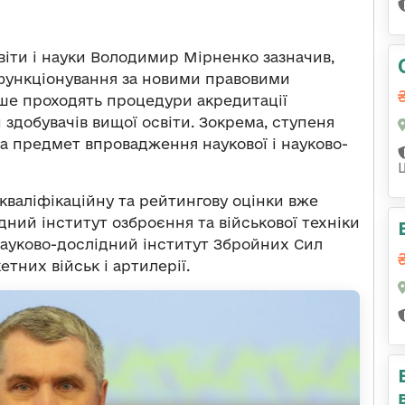
віти і науки Володимир Мірненко зазначив,
 функціонування за новими правовими
ше проходять процедури акредитації
 здобувачів вищої освіти. Зокрема, ступеня
 на предмет впровадження наукової і науково-
 кваліфікаційну та рейтингову оцінки вже
ний інститут озброєння та військової техніки
ауково-дослідний інститут Збройних Сил
тних військ і артилерії.