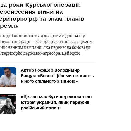
ва роки Курської операції:
еренесення війни на
ериторію рф та злам планів
ремля
ьогодні виповнюється два роки від початку
урської операції — безпрецедентної за задумом
виконанням кампанії, яка перенесла бойові дії
а територію держави-агресора. Цей крок…
Актор і офіцер Володимир
Ращук: «Воєнні фільми не мають
нічого спільного з війною»
«Це зло має бути переможене»:
історія українця, який пережив
російський полон