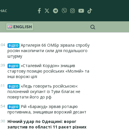
НАС
ENGLISH
:04
Артилерія 66 ОМБр зірвала спробу
ВІДЕО
росіян накопичити сили для подальшого
штурму
:39
«Сталевий Кордон» знищив
ВІДЕО
стартову позицію російських «Молній» та
інші ворожі цілі
:11
«Ледь говорить російською»:
ВІДЕО
полонений окупант із Туви благає не
повертати його до рф
:54
Рій «Баракуд» зірвав ротацію
ВІДЕО
противника, знищивши ворожий десант
:30
Нічний удар по Одещині: ворог
запустив по області 11 ракет різних