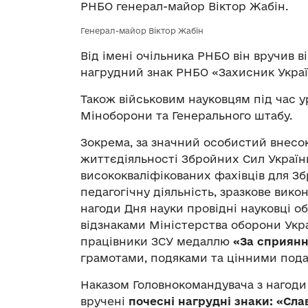
РНБО генерал-майор Віктор Жабін.
Генерал-майор Віктор Жабін
Від імені очільника РНБО він вручив 
нагрудний знак РНБО «Захисник Україн
Також військовим науковцям під час у
Міноборони та Генерального штабу.
Зокрема, за значний особистий внесок
життєдіяльності Збройних Сил України
висококваліфікованих фахівців для Зб
педагогічну діяльність, зразкове викон
нагоди Дня науки провідні науковці о
відзнаками Міністерства оборони Укр
працівники ЗСУ медаллю
«За сприян
грамотами, подяками та цінними пода
Наказом Головнокомандувача з нагоди
вручені
почесні нагрудні знаки: «Сла