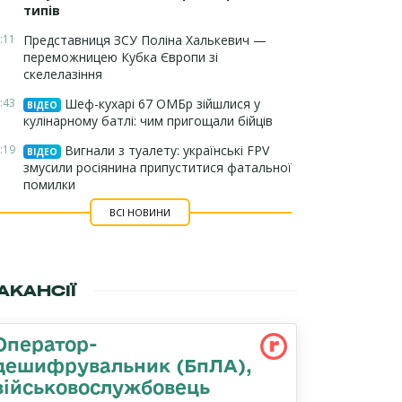
типів
:11
Представниця ЗСУ Поліна Халькевич —
переможницею Кубка Європи зі
скелелазіння
:43
Шеф-кухарі 67 ОМБр зійшлися у
ВІДЕО
кулінарному батлі: чим пригощали бійців
:19
Вигнали з туалету: українські FPV
ВІДЕО
змусили росіянина припуститися фатальної
помилки
ВСІ НОВИНИ
АКАНСІЇ
Оператор-
дешифрувальник (БпЛА),
військовослужбовець