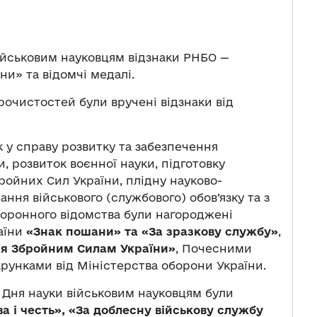
військовим науковцям відзнаки РНБО —
и» та відомчі медалі.
рочистостей були вручені відзнаки від
 у справу розвитку та забезпечення
, розвиток воєнної науки, підготовку
ройних Сил України, плідну науково-
ання військового (службового) обов’язку та з
боронного відомства були нагороджені
аїни
«Знак пошани» та «За зразкову службу»
,
ня Збройним Силам України»
, Почесними
рунками від Міністерства оборони України.
 Дня науки військовим науковцям були
ва і честь», «За доблесну військову службу