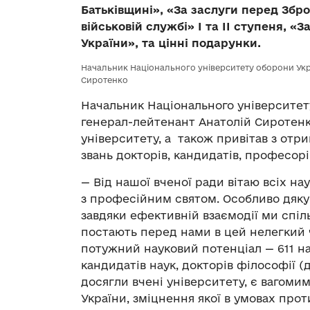
Батьківщині», «За заслуги перед Збр
військовій службі» І та ІІ ступеня, 
України»
, та цінні подарунки.
Начальник Національного університету оборони Укр
Сиротенко
Начальник Національного університету
генерал-лейтенант Анатолій Сиротенк
університету, а також привітав з отр
звань докторів, кандидатів, професорі
— Від нашої вченої ради вітаю всіх н
з професійним святом. Особливо дяку
завдяки ефективній взаємодії ми спіль
постають перед нами в цей нелегкий 
потужний науковий потенціал — 611 нау
кандидатів наук, докторів філософії (д
досягли вчені університету, є вагом
України, зміцнення якої в умовах прот