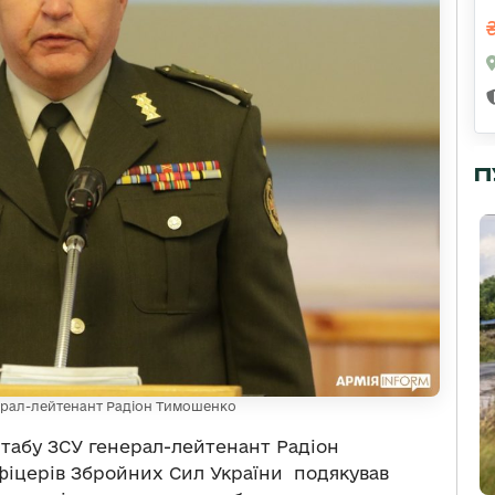
П
ерал-лейтенант Радіон Тимошенко
табу ЗСУ генерал-лейтенант Радіон
офіцерів Збройних Сил України подякував