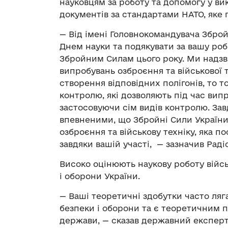
науковцям за роботу та допомогу у в
документів за стандартами НАТО, яке 
— Від імені Головнокомандувача Зброй
Днем науки та подякувати за вашу робо
Збройним Силам цього року. Ми надзви
випробувань озброєння та військової 
створення відповідних полігонів, то т
контролю, які дозволяють під час вип
застосовуючи сім видів контролю. За
впевненими, що Збройні Сили Україн
озброєння та військову техніку, яка п
завдяки вашій участі, — зазначив Рад
Високо оцінюють наукову роботу військ
і оборони України.
— Ваші теоретичні здобутки часто ляг
безпеки і оборони та є теоретичним 
держави, — сказав державний експерт