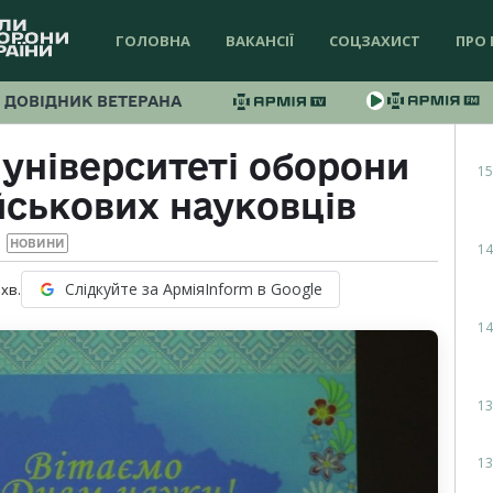
ГОЛОВНА
ВАКАНСІЇ
СОЦЗАХИСТ
ПРО 
ДОВІДНИК ВЕТЕРАНА
університеті оборони
15
йськових науковців
НОВИНИ
14
Слідкуйте за АрміяInform в Google
хв.
14
13
13