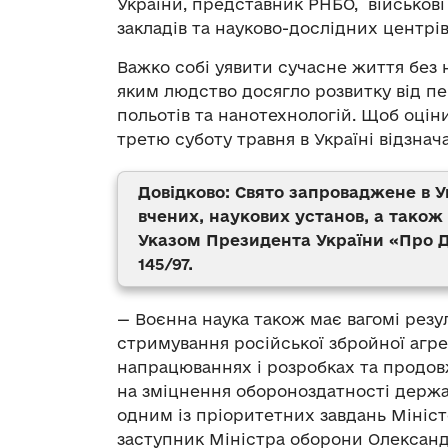
України, представник РНБО, військов
закладів та науково-дослідних центрі
Важко собі уявити сучасне життя без 
яким людство досягло розвитку від п
польотів та нанотехнологій. Щоб оціни
третю суботу травня в Україні відзнач
Довідково: Свято запроваджене в У
вчених, наукових установ, а також
Указом Президента України «Про Де
145/97.
— Воєнна наука також має вагомі резу
стримування російської збройної агрес
напрацюваннях і розробках та продов
на зміцнення обороноздатності держав
одним із пріоритетних завдань Мініст
заступник Міністра оборони Олексан