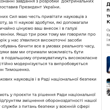
иконанні завдання з розробки доктринальних
Д
поставив Президент України.
п
т
них Сил маю честь привітати науковців з
К
ту, за ті наукові здобутки, які допомагали
чайно цінуємо ваш внесок і в галузі
С
техніки. Якщо три роки тому ми говорили про
К
орік у нас з’явилися високоточні засоби
і 
н
робувань бачити все в умовах реального часу,
вдяки вам ми отримали можливість бути
и в подальшому отримуватимуть висококласне
остійно модернізується та випробовується
іон Тимошенко.
ових науковців і в Раді національної безпеки
ають у проєкти та рішення Ради національної
підґрунтям зміцнення обороноздатності нашої
 служби з питань безпеки у воєнній сфері