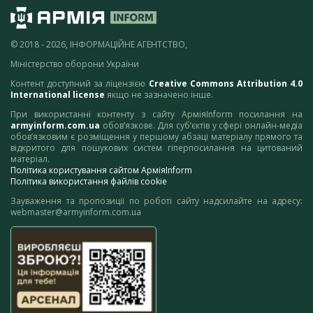
© 2018 - 2026, ІНФОРМАЦІЙНЕ АГЕНТСТВО,
Міністерство оборони України
Контент доступний за ліцензією
Creative Commons Attribution 4.0
International license
якщо не зазначено інше.
При використанні контенту з сайту АрміяInform посилання на
armyinform.com.ua
обов’язкове. Для суб’єктів у сфері онлайн-медіа
обов’язковим є розміщення у першому абзаці матеріалу прямого та
відкритого для пошукових систем гіперпосилання на цитований
матеріал.
Політика користування сайтом АрміяInform
Політика використання файлів cookie
Зауваження та пропозиції по роботі сайту надсилайте на адресу:
webmaster@armyinform.com.ua