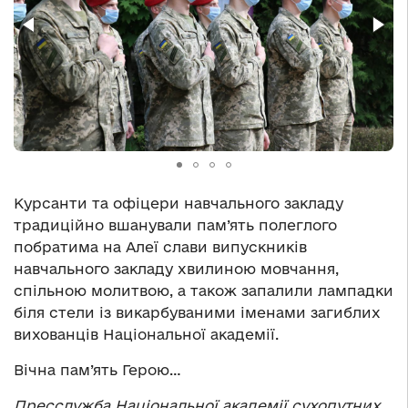
Курсанти та офіцери навчального закладу
традиційно вшанували пам’ять полеглого
побратима на Алеї слави випускників
навчального закладу хвилиною мовчання,
спільною молитвою, а також запалили лампадки
біля стели із викарбуваними іменами загиблих
вихованців Національної академії.
Вічна пам’ять Герою…
Пресслужба Національної академії сухопутних