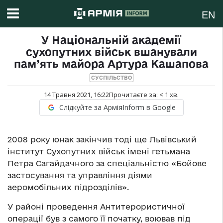
EN
У Національній академії
сухопутних військ вшанували
пам’ять майора Артура Кашапова
СУСПІЛЬСТВО
14 Травня 2021, 16:22
Прочитаєте за:
< 1
хв.
Слідкуйте за АрміяInform в Google
2008 року юнак закінчив тоді ще Львівський
інститут Сухопутних військ імені гетьмана
Петра Сагайдачного за спеціальністю «Бойове
застосування та управління діями
аеромобільних підрозділів».
У районі проведення Антитерористичної
операції був з самого її початку, воював під