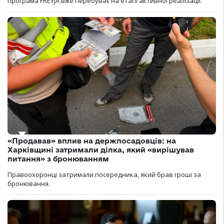
програма FREYJA вже перебуває на етапі активної реалізації.
«Продавав» вплив на держпосадовців: на
Харківщині затримали ділка, який «вирішував
питання» з бронюванням
Правоохоронці затримали посередника, який брав гроші за
бронювання.