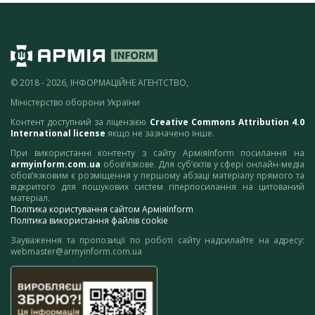
© 2018 - 2026, ІНФОРМАЦІЙНЕ АГЕНТСТВО,
Міністерство оборони України
Контент доступний за ліцензією
Creative Commons Attribution 4.0
International license
якщо не зазначено інше.
При використанні контенту з сайту АрміяInform посилання на
armyinform.com.ua
обов’язкове. Для суб’єктів у сфері онлайн-медіа
обов’язковим є розміщення у першому абзаці матеріалу прямого та
відкритого для пошукових систем гіперпосилання на цитований
матеріал.
Політика користування сайтом АрміяInform
Політика використання файлів cookie
Зауваження та пропозиції по роботі сайту надсилайте на адресу:
webmaster@armyinform.com.ua