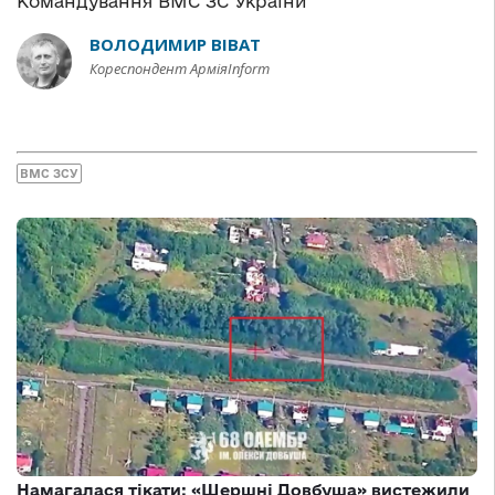
Командування ВМС ЗС України
ВОЛОДИМИР ВІВАТ
Кореспондент АрміяInform
ВМС ЗСУ
Намагалася тікати: «Шершні Довбуша» вистежили