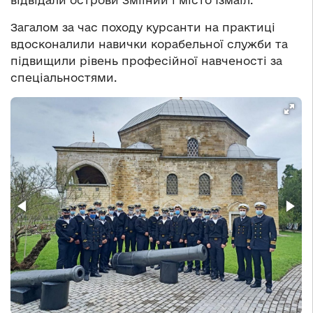
відвідали острови Зміїний і місто Ізмаїл.
Загалом за час походу курсанти на практиці
вдосконалили навички корабельної служби та
підвищили рівень професійної навченості за
спеціальностями.