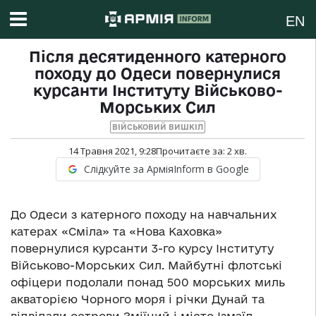
EN
Після десятиденного катерного
походу до Одеси повернулися
курсанти Інституту Військово-
Морських Сил
ВІЙСЬКОВИЙ ВИШКІЛ
14 Травня 2021, 9:28
Прочитаєте за:
2
хв.
Слідкуйте за АрміяInform в Google
До Одеси з катерного походу на навчальних
катерах «Сміла» та «Нова Каховка»
повернулися курсанти 3-го курсу Інституту
Військово-Морських Сил. Майбутні флотські
офіцери подолали понад 500 морських миль
акваторією Чорного моря і річки Дунай та