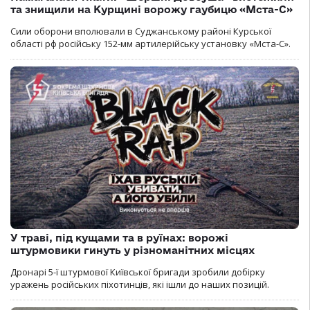
та знищили на Курщині ворожу гаубицю «Мста-С»
Сили оборони вполювали в Суджанському районі Курської
області рф російську 152-мм артилерійську установку «Мста-С».
У траві, під кущами та в руїнах: ворожі
штурмовики гинуть у різноманітних місцях
Дронарі 5-ї штурмової Київської бригади зробили добірку
уражень російських піхотинців, які ішли до наших позицій.