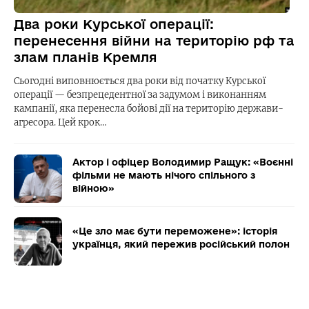
Два роки Курської операції:
перенесення війни на територію рф та
злам планів Кремля
Сьогодні виповнюється два роки від початку Курської
операції — безпрецедентної за задумом і виконанням
кампанії, яка перенесла бойові дії на територію держави-
агресора. Цей крок…
Актор і офіцер Володимир Ращук: «Воєнні
фільми не мають нічого спільного з
війною»
«Це зло має бути переможене»: історія
українця, який пережив російський полон