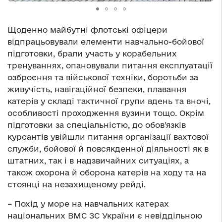
Щоденно майбутні флотські офіцери
відпрацьовували елементи навчально-бойової
підготовки, брали участь у корабельних
тренуваннях, опановували питання експлуатації
озброєння та військової техніки, боротьби за
живучість, навігаційної безпеки, плавання
катерів у складі тактичної групи вдень та вночі,
особливості проходження вузини тощо. Окрім
підготовки за спеціальністю, до обов’язків
курсантів увійшли питання організації вахтової
служби, бойової й повсякденної діяльності як в
штатних, так і в надзвичайних ситуаціях, а
також охорона й оборона катерів на ходу та на
стоянці на незахищеному рейді.
– Похід у море на навчальних катерах
національних ВМС ЗС України є невіддільною