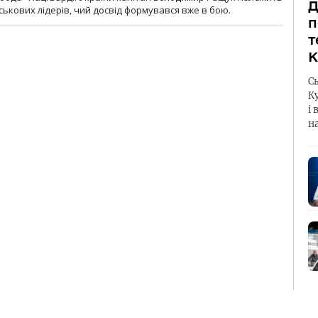
Д
ськових лідерів, чий досвід формувався вже в бою.
п
т
К
С
К
і 
н