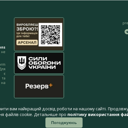
pr
ons
не
orm
Для
м є
 та
 на
 на
чити вам найкращий досвід роботи на нашому сайті. Продовжу
я файлів cookie. Детальніше про
політику використання фай
Погоджуюсь