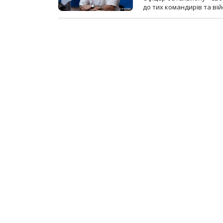
до тих командирів та вій