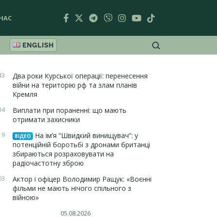
НАС
ENGLISH
43
Два роки Курської операції: перенесення
війни на територію рф та злам планів
Кремля
34
Виплати при пораненні: що мають
отримати захисники
19
На ім’я “Швидкий винищувач”: у
ВІДЕО
потенційній боротьбі з дронами британці
збираються розраховувати на
радіочастотну зброю
03
Актор і офіцер Володимир Ращук: «Воєнні
фільми не мають нічого спільного з
війною»
05.08.2026