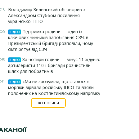
:10
Володимир Зеленський обговорив з
Александром Стуббом посилення
української ППО
:59
Підтримка родини — один із
ВІДЕО
ключових чинників запобігання СЗЧ: в
Президентській бригаді розповіли, чому
сім’я рятує від СЗЧ
:48
За чотири години — мінус 11 ждунів:
ВІДЕО
артилеристи 110-ї бригади розчистили
шлях для побратимів
:41
«Ми не зрозуміли, що сталося»:
ВІДЕО
морпіхи зірвали російську ІПСО та взяли
полонених на Костянтинівському напрямку
ВСІ НОВИНИ
АКАНСІЇ