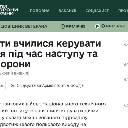
ГОЛОВНА
ВАКАНСІЇ
СОЦЗАХИСТ
ПРО 
ДОВІДНИК ВЕТЕРАНА
ти вчилися керувати
6:
я під час наступу та
борони
6:
ЬКОВИЙ ВИШКІЛ
6:
Слідкуйте за АрміяInform в Google
хв.
 танкових військ Національного технічного
6:
ний інститут» навчалися керувати діями
 у складі механізованого підрозділу.
 двотижневого польового виходу на