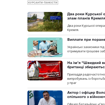
КУРСАНТИ-ТАНКІСТИ
Два роки Курської о
злам планів Кремл
Два роки Курської опера
Кремля.
Виплати при поране
Українські захисники пі
отримувати грошове заб
На ім’я “Швидкий в
британці збираютьс
Приладдя радіочастотної 
випробувань із боротьби
у праг
Актор і офіцер Вол
спільного з війною
Офіцер батальйону «Сво