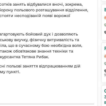
сотків занять відбувалися вночі, зокрема,
борону польового розташування відділення,
стояти несподіваній появі ворожої
загартовують бойовий дух і дозволяють
ськову виучку, фізичну витривалість та
іла, що в сучасному бою необхідна воля,
а також обов’язкове знання техніки та
курсантка Тетяна Рибак.
ні польові заняття відпрацюванням дій
му пункті.