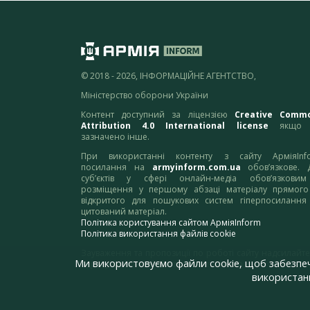
© 2018 - 2026, ІНФОРМАЦІЙНЕ АГЕНТСТВО,
Міністерство оборони України
Контент доступний за ліцензією
Creative Comm
Attribution 4.0 International license
якщо 
зазначено інше.
При використанні контенту з сайту АрміяInf
посилання на
armyinform.com.ua
обов’язкове. 
суб’єктів у сфері онлайн-медіа обов’язкови
розміщення у першому абзаці матеріалу прямого
відкритого для пошукових систем гіперпосилання
цитований матеріал.
Політика користування сайтом АрміяInform
Політика використання файлів cookie
Зауваження та пропозиції по роботі сайту надсилайте
Ми використовуємо файли cookie, щоб забезпе
адресу:
webmaster@armyinform.com.ua
використанн