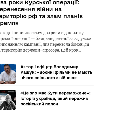
ва роки Курської операції:
еренесення війни на
ериторію рф та злам планів
ремля
ьогодні виповнюється два роки від початку
урської операції — безпрецедентної за задумом
виконанням кампанії, яка перенесла бойові дії
а територію держави-агресора. Цей крок…
Актор і офіцер Володимир
Ращук: «Воєнні фільми не мають
нічого спільного з війною»
«Це зло має бути переможене»:
історія українця, який пережив
російський полон