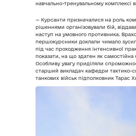
навчально-тренувальному комплексі в
— Курсанти призначалися на роль кома
рішеннями організовували бій, відда
наступ на умовного противника. Врахо
першокурсники доклали чимало зусил
під час проходження інтенсивної прак
показати, на що здатен як самостійна б
Особливу увагу приділяли спроможност
старший викладач кафедри тактико-сп
танкових військ підполковник Тарас Х