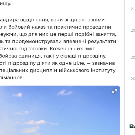
ишу.
21
ндира відділення, вони згідно зі своїми
вали бойовий наказ та практично проводили
20
вуючи, що для них це перші подібні заняття,
ь та продемонстрували впевнені результати
тичної підготовки. Кожен із них зміг
ойова одиниця, так і у складі підрозділу.
20
і підрозділу діяти як одне ціле, — зазначив
еціальних дисциплін Військового інституту
ліманцов.
20
В