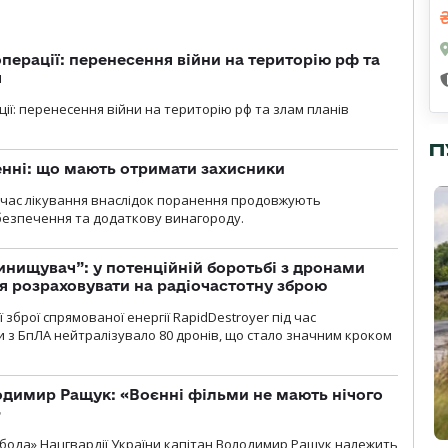
перації: перенесення війни на територію рф та
я
ції: перенесення війни на територію рф та злам планів
П
нні: що мають отримати захисники
д час лікування внаслідок поранення продовжують
езпечення та додаткову винагороду.
инищувач”: у потенційній боротьбі з дронами
я розраховувати на радіочастотну зброю
зброї спрямованої енергії RapidDestroyer під час
 з БпЛА нейтралізувало 80 дронів, що стало значним кроком
одимир Ращук: «Воєнні фільми не мають нічого
»
бода» Нацгвардії України капітан Володимир Ращук належить