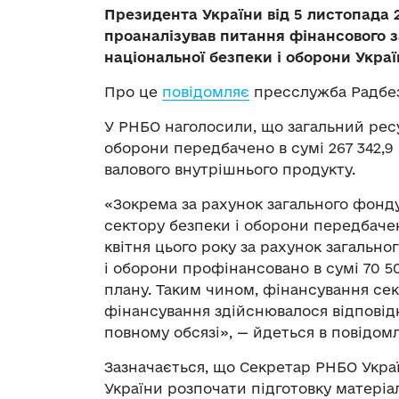
Президента України від 5 листопада 
проаналізував питання фінансового з
національної безпеки і оборони Украї
Про це
повідомляє
пресслужба Радбез
У РНБО наголосили, що загальний ресу
оборони передбачено в сумі 267 342,9 
валового внутрішнього продукту.
«Зокрема за рахунок загального фонд
сектору безпеки і оборони передбачен
квітня цього року за рахунок загаль
і оборони профінансовано в сумі 70 5
плану. Таким чином, фінансування се
фінансування здійснювалося відповід
повному обсязі», — йдеться в повідомл
Зазначається, що Секретар РНБО Укра
України розпочати підготовку матеріа