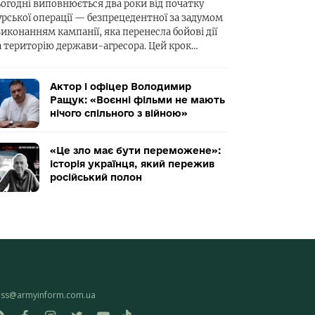
ьогодні виповнюється два роки від початку
урської операції — безпрецедентної за задумом
виконанням кампанії, яка перенесла бойові дії
а територію держави-агресора. Цей крок…
Актор і офіцер Володимир
Ращук: «Воєнні фільми не мають
нічого спільного з війною»
«Це зло має бути переможене»:
історія українця, який пережив
російський полон
ess@armyinform.com.ua