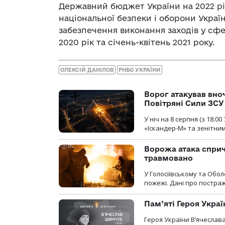
Державний бюджет України на 2022 рік
національної безпеки і оборони Украї
забезпечення виконання заходів у сфе
2020 рік та січень-квітень 2021 року.
ОЛЕКСІЙ ДАНІЛОВ
РНБО УКРАЇНИ
Ворог атакував вно
Повітряні Сили ЗСУ
У ніч на 8 серпня (з 18:
«Іскандер-М» та зенітни
Ворожа атака сприч
травмовано
У Голосіївському та Обо
пожежі. Дані про постр
Пам’яті Героя Укра
Героя України В’ячеслав