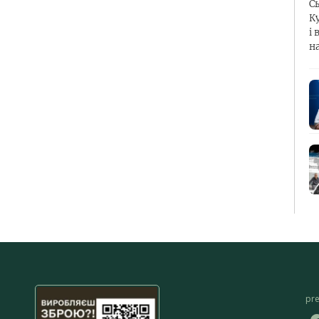
С
К
і 
н
pr