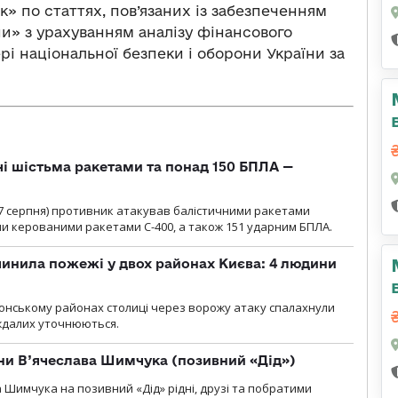
» по статтях, пов’язаних із забезпеченням
ни» з урахуванням аналізу фінансового
рі національної безпеки і оборони України за
чі шістьма ракетами та понад 150 БПЛА —
00 7 серпня) противник атакував балістичними ракетами
ми керованими ракетами С-400, а також 151 ударним БПЛА.
инила пожежі у двох районах Києва: 4 людини
лонському районах столиці через ворожу атаку спалахнули
аждалих уточнюються.
їни В’ячеслава Шимчука (позивний «Дід»)
а Шимчука на позивний «Дід» рідні, друзі та побратими