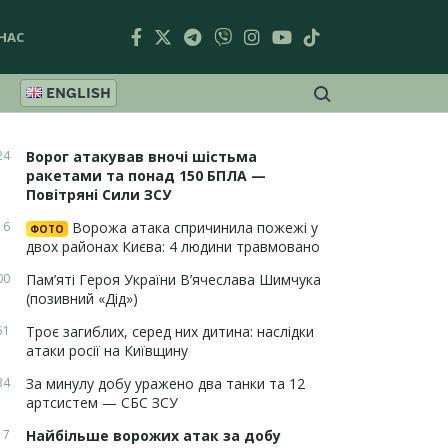
НАС
ENGLISH
24
Ворог атакував вночі шістьма
ракетами та понад 150 БПЛА —
Повітряні Сили ЗСУ
16
Ворожа атака спричинила пожежі у
ФОТО
двох районах Києва: 4 людини травмовано
00
Пам’яті Героя України В’ячеслава Шимчука
(позивний «Дід»)
51
Троє загиблих, серед них дитина: наслідки
атаки росії на Київщину
34
За минулу добу уражено два танки та 12
артсистем — СБС ЗСУ
17
Найбільше ворожих атак за добу