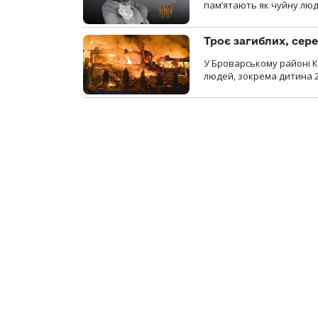
пам’ятають як чуйну люд
Троє загиблих, сере
У Броварському районі Ки
людей, зокрема дитина 