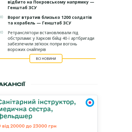
відбито на Покровському напрямку —
Генштаб ЗСУ
00
Ворог втратив близько 1200 солдатів
та корабель — Генштаб ЗСУ
30
Ретранслятори встановлювали під
обстрілами: у Харкові бійці 40-ї артбригади
забезпечили зв’язок попри вогонь
ворожих снайперів
ВСІ НОВИНИ
АКАНСІЇ
Санітарний інструктор,
медична сестра,
фельдшер
від 20000 до 23000 грн