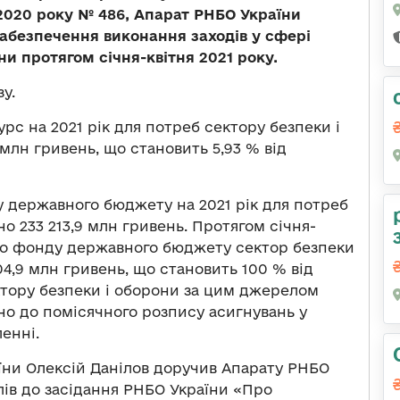
2020 року № 486, Апарат РНБО України
абезпечення виконання заходів у сфері
ни протягом січня-квітня 2021 року.
у.
рс на 2021 рік для потреб сектору безпеки і
млн гривень, що становить 5,93 % від
у державного бюджету на 2021 рік для потреб
о 233 213,9 млн гривень. Протягом січня-
ного фонду державного бюджету сектор безпеки
04,9 млн гривень, що становить 100 % від
ктору безпеки і оборони за цим джерелом
но до помісячного розпису асигнувань у
енні.
їни Олексій Данілов доручив Апарату РНБО
лів до засідання РНБО України «Про