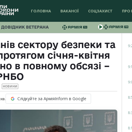
ГОЛОВНА
ВАКАНСІЇ
СОЦЗАХИСТ
ПРО 
ДОВІДНИК ВЕТЕРАНА
нів сектору безпеки та
9:
протягом січня-квітня
но в повному обсязі –
9:
РНБО
9:
НОВИНИ
8:
Слідкуйте за АрміяInform в Google
хв.
8:
8: