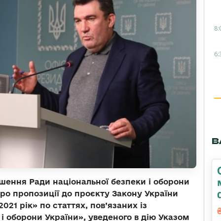
8:
6:
В
шення Ради національної безпеки і оборони
Про пропозиції до проєкту Закону України
21 рік» по статтях, пов’язаних із
і оборони України», уведеного в дію Указом