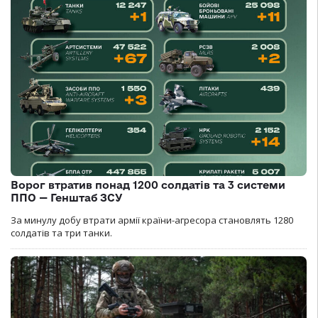
Ворог втратив понад 1200 солдатів та 3 системи
ППО — Генштаб ЗСУ
За минулу добу втрати армії країни-агресора становлять 1280
солдатів та три танки.