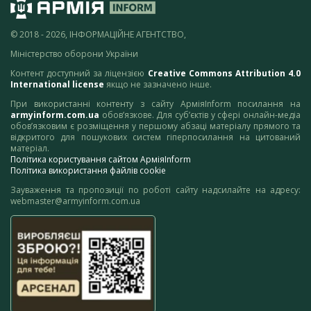
© 2018 - 2026, ІНФОРМАЦІЙНЕ АГЕНТСТВО,
Міністерство оборони України
Контент доступний за ліцензією
Creative Commons Attribution 4.0
International license
якщо не зазначено інше.
При використанні контенту з сайту АрміяInform посилання на
armyinform.com.ua
обов’язкове. Для суб’єктів у сфері онлайн-медіа
обов’язковим є розміщення у першому абзаці матеріалу прямого та
відкритого для пошукових систем гіперпосилання на цитований
матеріал.
Політика користування сайтом АрміяInform
Політика використання файлів cookie
Зауваження та пропозиції по роботі сайту надсилайте на адресу:
webmaster@armyinform.com.ua