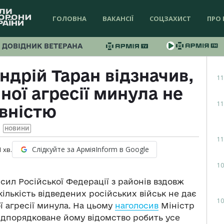
ГОЛОВНА
ВАКАНСІЇ
СОЦЗАХИСТ
ПРО 
ДОВІДНИК ВЕТЕРАНА
ндрій Таран відзначив,
11
ної агресії минула не
11
вністю
НОВИНИ
11
Слідкуйте за АрміяInform в Google
1
хв.
10
сил Російської Федерації з районів вздовж
ількість відведених російських військ не дає
10
ї агресії минула. На цьому
наголосив
Міністр
ідпорядковане йому відомство робить усе