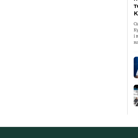
т
К
С
К
і 
н