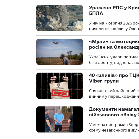
Уражено РЛС у Крим
БПЛА
У ніч на 7 серпня 2026 
виявлення поблизу Оленів
«Мули» та мотоцикл
росіян на Олексан
Українські удари по тила
біля фронту, водночас в
40 «зливів» про ТЦК
Viber-групи
Снятинський районний су
винним у перешкоджанні 
Документи намагали
військового обліку
У межах програми «Зворо
схему незаконного виключ