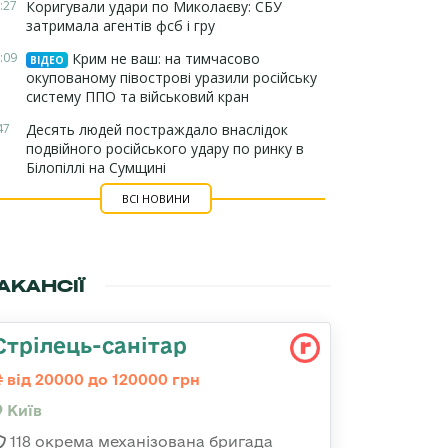
:27
Коригували удари по Миколаєву: СБУ
затримала агентів фсб і гру
:09
Крим не ваш: на тимчасово
ВІДЕО
окупованому півострові уразили російську
систему ППО та військовий кран
47
Десять людей постраждало внаслідок
подвійного російського удару по ринку в
Білопіллі на Сумщині
ВСІ НОВИНИ
АКАНСІЇ
Стрілець-санітар
від 20000 до 120000 грн
Київ
118 окрема механізована бригада