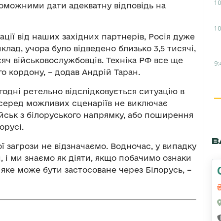
10
оможними дати адекватну відповідь на
10
ації від наших західних партнерів, Росія дуже
клад, учора було відведено близько 3,5 тисячі,
сяч військовослужбовців. Техніка РФ все ще
9:
о кордону, – додав Андрій Таран.
годні ретельно відслідковується ситуацію в
а серед можливих сценаріїв не виключає
йськ з білоруського напрямку, або поширення
орусі.
В
ї загрози не відзначаємо. Водночас, у випадку
, і ми знаємо як діяти, якщо побачимо ознаки
яке може бути застосоване через Білорусь, –