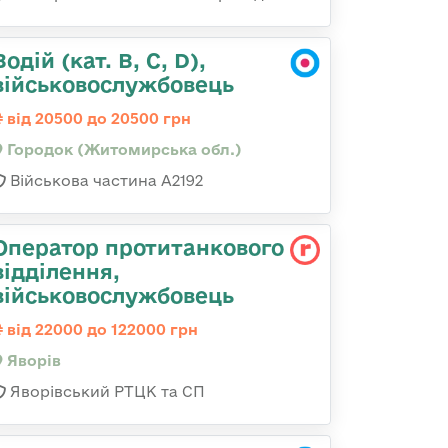
Водій (кат. B, C, D),
військовослужбовець
від 20500 до 20500 грн
Городок (Житомирська обл.)
Військова частина А2192
Оператор протитанкового
відділення,
військовослужбовець
від 22000 до 122000 грн
Яворів
Яворівський РТЦК та СП