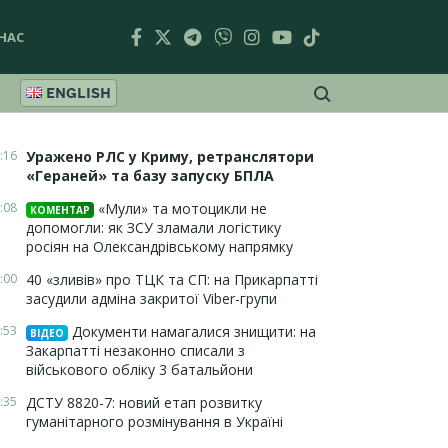
НАС
ENGLISH
:16
Уражено РЛС у Криму, ретранслятори
«Гераней» та базу запуску БПЛА
:08
«Мули» та мотоцикли не
КОМЕНТАР
допомогли: як ЗСУ зламали логістику
росіян на Олександрівському напрямку
:00
40 «зливів» про ТЦК та СП: на Прикарпатті
засудили адміна закритої Viber-групи
:53
Документи намагалися знищити: на
ВІДЕО
Закарпатті незаконно списали з
військового обліку 3 батальйони
:35
ДСТУ 8820-7: новий етап розвитку
гуманітарного розмінування в Україні