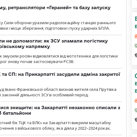
у, ретранслятори «Гераней» та базу запуску
року Сили оборони уразили радіолокаційну станцію раннього
ки і місце зберігання, підготовки і пуску ударних БПЛА.
и не допомогли: як ЗСУ зламали логістику
дрівському напрямку
х змусили росіян відмовлятися від мототехніки для логістики
орог знову почав застосовувати РСЗВ.
 та СП: на Прикарпатті засудили адміна закритої
д Івано-Франківської області визнав жителя села Прутівка
законній діяльності ЗСУ в особливий період.
ся знищити: на Закарпатті незаконно списали з
 3 батальйони
тний бік ТЦК та ВЛК» на Закарпатті викрили масштабну
ення з військового обліку, яка діяла у 2022–2024 роках.