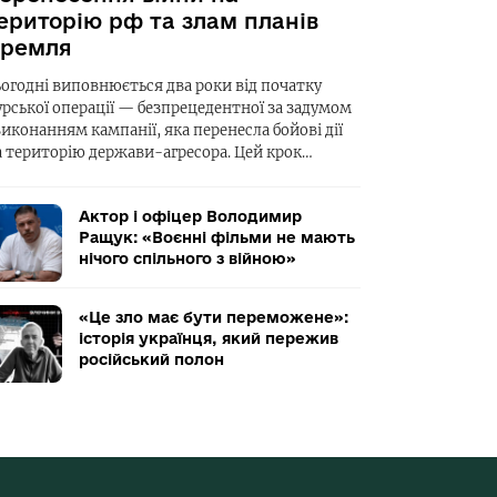
ериторію рф та злам планів
ремля
ьогодні виповнюється два роки від початку
урської операції — безпрецедентної за задумом
виконанням кампанії, яка перенесла бойові дії
а територію держави-агресора. Цей крок…
Актор і офіцер Володимир
Ращук: «Воєнні фільми не мають
нічого спільного з війною»
«Це зло має бути переможене»:
історія українця, який пережив
російський полон