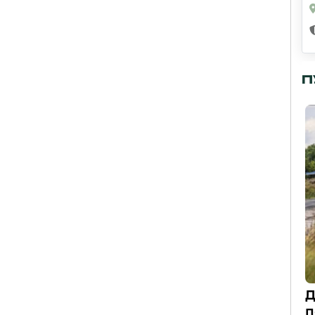
П
Д
п