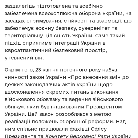
заздалегідь підготовлена та всебічно
забезпечена всеохоплююча оборона України, на
засадах стримування, стійкості та взаємодії, що
забезпечує воєнну безпеку, суверенітет та
територіальну цілісність України. Саме такий
підхід сприятиме інтеграції України в
Євроатлантичний безпековий простір,
упевнений він.
Окрім того, 23 квітня поточного року набув
чинності закон України «Про внесення змін до
деяких законодавчих актів України щодо
вдосконалення окремих питань виконання
військового обов’язку та ведення військового
обліку», який був ініційований Президентом
України. Цей закон розроблявся з метою
реалізації положень оборонної реформи. Над
ним спільно працювали фахівці Офісу
Президента та
Комітету Верховної Ради
України