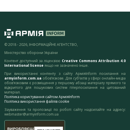
© 2018 - 2026, ІНФОРМАЦІЙНЕ АГЕНТСТВО,
Міністерство оборони України
Контент доступний за ліцензією
Creative Commons Attribution 4.0
International license
якщо не зазначено інше.
При використанні контенту з сайту АрміяInform посилання на
armyinform.com.ua
обов’язкове. Для суб’єктів у сфері онлайн-медіа
обов’язковим є розміщення у першому абзаці матеріалу прямого та
відкритого для пошукових систем гіперпосилання на цитований
матеріал.
Політика користування сайтом АрміяInform
Політика використання файлів cookie
Зауваження та пропозиції по роботі сайту надсилайте на адресу:
webmaster@armyinform.com.ua