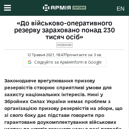
EN
«До військово-оперативного
резерву зараховано понад 230
тисяч осіб»
НОВИНИ
12 Травня 2021, 18:47
Прочитаєте за:
3
хв.
Слідкуйте за АрміяInform в Google
Законодавче врегулювання призову
резервістів створює сприятливі умови для
захисту національних інтересів. Нині у
Збройних Силах України немає проблем з
організацією призову резервістів на збори, що
зі свого боку дає підстави говорити про
гарантоване доукомплектування військових