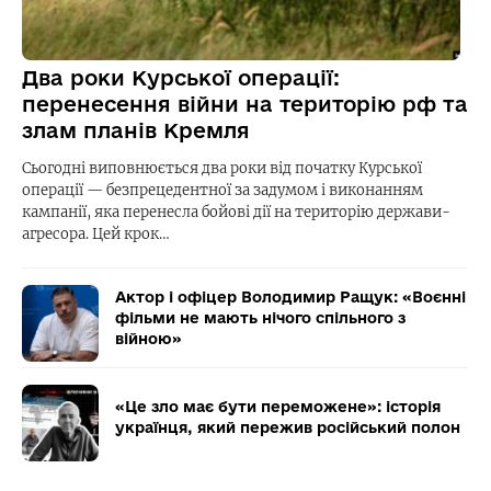
Два роки Курської операції:
перенесення війни на територію рф та
злам планів Кремля
Сьогодні виповнюється два роки від початку Курської
операції — безпрецедентної за задумом і виконанням
кампанії, яка перенесла бойові дії на територію держави-
агресора. Цей крок…
Актор і офіцер Володимир Ращук: «Воєнні
фільми не мають нічого спільного з
війною»
«Це зло має бути переможене»: історія
українця, який пережив російський полон