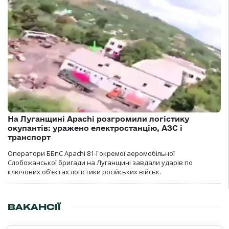
На Луганщині Apachi розгромили логістику
окупантів: уражено електростанцію, АЗС і
транспорт
Оператори ББпС Apachi 81-ї окремої аеромобільної
Слобожанської бригади на Луганщині завдали ударів по
ключових об’єктах логістики російських військ.
ВАКАНСІЇ