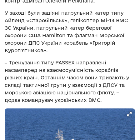
контр-адмірал Олексій Неїжпапа.
У заході були задіяні патрульний катер типу
Айленд «Старобільськ», гелікоптер Мі-14 ВМС
ЗС України, патрульний катер берегової
охорони США Hamilton та флагман Морської
охорони ДПС України корабель «Григорій
Куроп’ятников».
‒ Тренування типу PASSEX направлені
насамперед на взаємосумісність кораблів
різних країн. Останнім часом вони тривають у
складі тактичної групи у взаємодії з ДПСУ та
морською авіацією національного флоту, –
додав командувач українських ВМС.