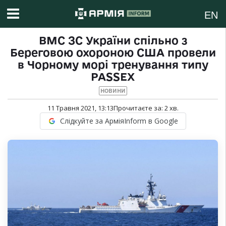
EN
ВМС ЗС України спільно з
Береговою охороною США провели
в Чорному морі тренування типу
PASSEX
НОВИНИ
11 Травня 2021, 13:13
Прочитаєте за:
2
хв.
Слідкуйте за АрміяInform в Google