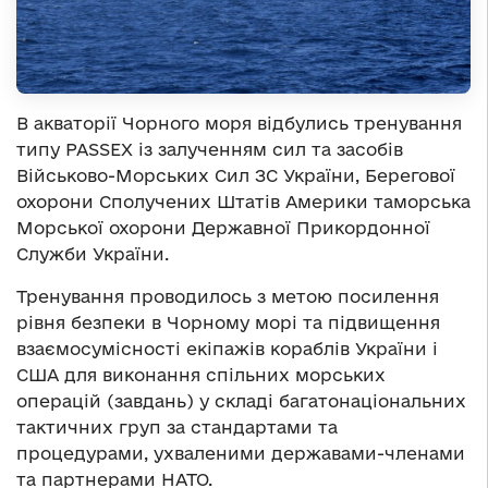
В акваторії Чорного моря відбулись тренування
типу PASSEX із залученням сил та засобів
Військово-Морських Сил ЗС України, Берегової
охорони Сполучених Штатів Америки таморська
Морської охорони Державної Прикордонної
Служби України.
Тренування проводилось з метою посилення
рівня безпеки в Чорному морі та підвищення
взаємосумісності екіпажів кораблів України і
США для виконання спільних морських
операцій (завдань) у складі багатонаціональних
тактичних груп за стандартами та
процедурами, ухваленими державами-членами
та партнерами НАТО.