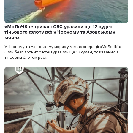
«МоЛоЧКа» триває: СБС уразили ще 12 суден
тіньового флоту рф у Чорному та Азовському
морях
У Чорному та Азовському морях у межах операції «МоЛоЧКа»
Сили безпілотних систем уразили ще 12 суден, пов’язаних із
тіньовим флотом росії.