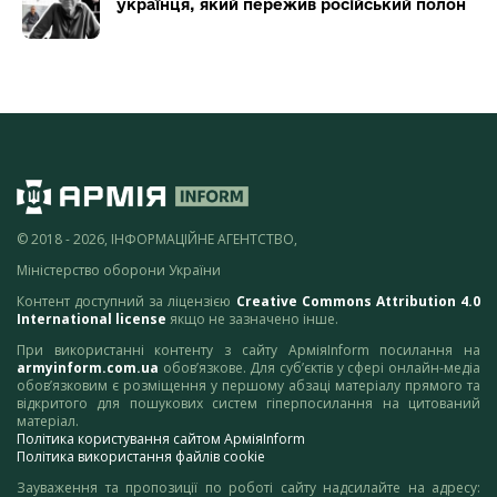
українця, який пережив російський полон
© 2018 - 2026, ІНФОРМАЦІЙНЕ АГЕНТСТВО,
Міністерство оборони України
Контент доступний за ліцензією
Creative Commons Attribution 4.0
International license
якщо не зазначено інше.
При використанні контенту з сайту АрміяInform посилання на
armyinform.com.ua
обов’язкове. Для суб’єктів у сфері онлайн-медіа
обов’язковим є розміщення у першому абзаці матеріалу прямого та
відкритого для пошукових систем гіперпосилання на цитований
матеріал.
Політика користування сайтом АрміяInform
Політика використання файлів cookie
Зауваження та пропозиції по роботі сайту надсилайте на адресу: