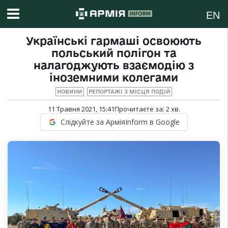
EN
Українські гармаші освоюють
польський полігон та
налагоджують взаємодію з
іноземними колегами
НОВИНИ
РЕПОРТАЖІ З МІСЦЯ ПОДІЙ
11 Травня 2021, 15:41
Прочитаєте за:
2
хв.
Слідкуйте за АрміяInform в Google