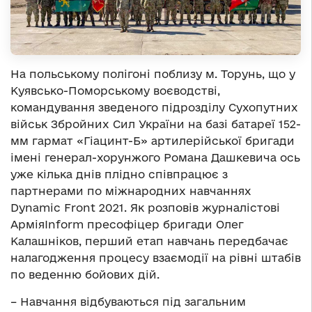
На польському полігоні поблизу м. Торунь, що у
Куявсько-Поморському воєводстві,
командування зведеного підрозділу Сухопутних
військ Збройних Сил України на базі батареї 152-
мм гармат «Гіацинт-Б» артилерійської бригади
імені генерал-хорунжого Романа Дашкевича ось
уже кілька днів плідно співпрацює з
партнерами по міжнародних навчаннях
Dynamic Front 2021. Як розповів журналістові
АрміяІnform пресофіцер бригади Олег
Калашніков, перший етап навчань передбачає
налагодження процесу взаємодії на рівні штабів
по веденню бойових дій.
– Навчання відбуваються під загальним