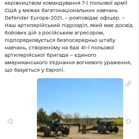
керівництвом командування 7-ї польової армії
США у межах багатонаціональних навчань
Defender Europe-2021, – розповідає офіцер. –
Наш артилерійський підрозділ, який має досвід
бойових дій з російським агресором,
підпорядковується безпосередньо штабу
навчань, створеному на базі 41-ї польової
артилерійської бригади – єдиного
американського з’єднання вогневого ураження,
що базується у Європі.