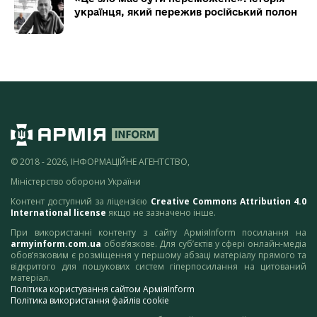
українця, який пережив російський полон
© 2018 - 2026, ІНФОРМАЦІЙНЕ АГЕНТСТВО,
Міністерство оборони України
Контент доступний за ліцензією
Creative Commons Attribution 4.0
International license
якщо не зазначено інше.
При використанні контенту з сайту АрміяInform посилання на
armyinform.com.ua
обов’язкове. Для суб’єктів у сфері онлайн-медіа
обов’язковим є розміщення у першому абзаці матеріалу прямого та
відкритого для пошукових систем гіперпосилання на цитований
матеріал.
Політика користування сайтом АрміяInform
Політика використання файлів cookie