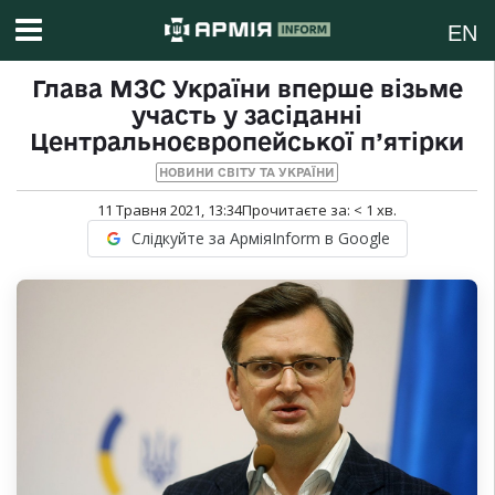
EN
Глава МЗС України вперше візьме
участь у засіданні
Центральноєвропейської п’ятірки
НОВИНИ СВІТУ ТА УКРАЇНИ
11 Травня 2021, 13:34
Прочитаєте за:
< 1
хв.
Слідкуйте за АрміяInform в Google