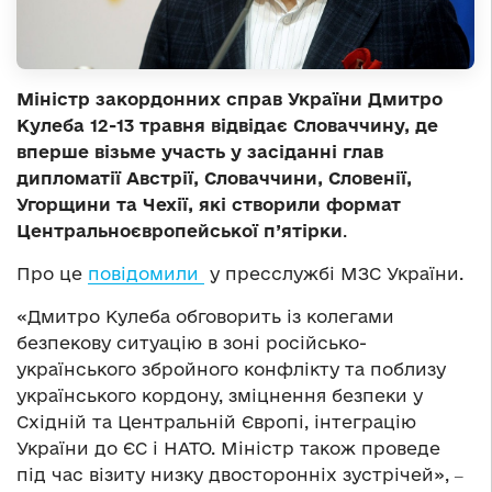
Міністр закордонних справ України Дмитро
Кулеба 12-13 травня відвідає Словаччину, де
вперше візьме участь у засіданні глав
дипломатії Австрії, Словаччини, Словенії,
Угорщини та Чехії, які створили формат
Центральноєвропейської п’ятірки
.
Про це
повідомили
у пресслужбі МЗС України.
«Дмитро Кулеба обговорить із колегами
безпекову ситуацію в зоні російсько-
українського збройного конфлікту та поблизу
українського кордону, зміцнення безпеки у
Східній та Центральній Європі, інтеграцію
України до ЄС і НАТО. Міністр також проведе
під час візиту низку двосторонніх зустрічей», ‒