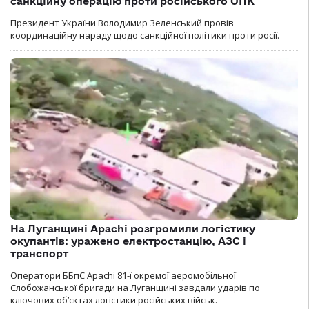
санкційну операцію проти російського ОПК
Президент України Володимир Зеленський провів
координаційну нараду щодо санкційної політики проти росії.
На Луганщині Apachi розгромили логістику
окупантів: уражено електростанцію, АЗС і
транспорт
Оператори ББпС Apachi 81-ї окремої аеромобільної
Слобожанської бригади на Луганщині завдали ударів по
ключових об’єктах логістики російських військ.