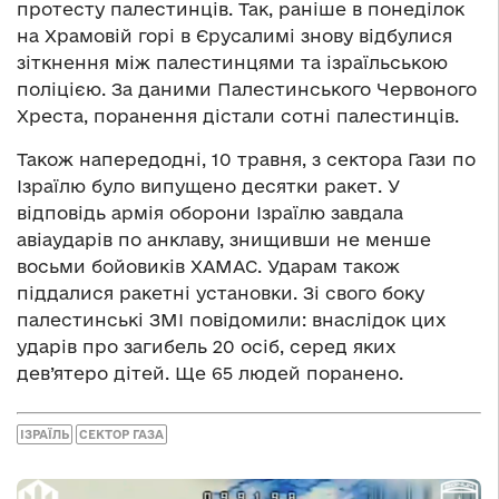
протесту палестинців. Так, раніше в понеділок
на Храмовій горі в Єрусалимі знову відбулися
зіткнення між палестинцями та ізраїльською
поліцією. За даними Палестинського Червоного
Хреста, поранення дістали сотні палестинців.
Також напередодні, 10 травня, з сектора Гази по
Ізраїлю було випущено десятки ракет. У
відповідь армія оборони Ізраїлю завдала
авіаударів по анклаву, знищивши не менше
восьми бойовиків ХАМАС. Ударам також
піддалися ракетні установки. Зі свого боку
палестинські ЗМІ повідомили: внаслідок цих
ударів про загибель 20 осіб, серед яких
дев’ятеро дітей. Ще 65 людей поранено.
ІЗРАЇЛЬ
СЕКТОР ГАЗА