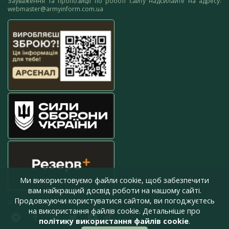
Зауваження та пропозиції по роботі сайту надсилайте на адресу:
webmaster@armyinform.com.ua
Ми використовуємо файли cookie, щоб забезпечити
вам найкращий досвід роботи на нашому сайті.
Продовжуючи користуватися сайтом, ви погоджуєтесь
press@armyinform.com.ua
на використання файлів cookie. Детальніше про
політику використання файлів cookie
.