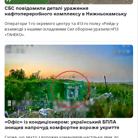
СБС повідомили деталі ураження
нафтопереробного комплексу в Нижньокамську
Оператори 1-го окремого центру та 413-го полку «Рейд» у
взаємодії з іншими складовими Сил оборони уразили НПЗ
«ТАНЕКО».
«Офіс» із кондиціонером: український БПЛА
знищив напрочуд комфортне вороже укриття
Схоже, що дехто з ворожих командирів настільки звик до