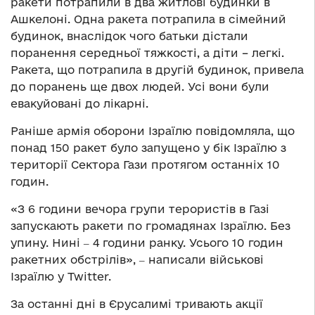
ракети потрапили в два житлові будинки в
Ашкелоні. Одна ракета потрапила в сімейний
будинок, внаслідок чого батьки дістали
поранення середньої тяжкості, а діти – легкі.
Ракета, що потрапила в другій будинок, привела
до поранень ще двох людей. Усі вони були
евакуйовані до лікарні.
Раніше армія оборони Ізраїлю повідомляла, що
понад 150 ракет було запущено у бік Ізраїлю з
території Сектора Гази протягом останніх 10
годин.
«З 6 години вечора групи терористів в Газі
запускають ракети по громадянах Ізраїлю. Без
упину. Нині ‒ 4 години ранку. Усього 10 годин
ракетних обстрілів», ‒ написали військові
Ізраїлю у Twitter.
За останні дні в Єрусалимі тривають акції