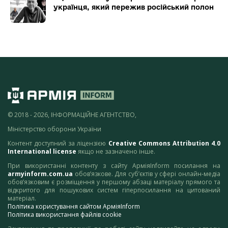
українця, який пережив російський полон
© 2018 - 2026, ІНФОРМАЦІЙНЕ АГЕНТСТВО,
Міністерство оборони України
Контент доступний за ліцензією
Creative Commons Attribution 4.0
International license
якщо не зазначено інше.
При використанні контенту з сайту АрміяInform посилання на
armyinform.com.ua
обов’язкове. Для суб’єктів у сфері онлайн-медіа
обов’язковим є розміщення у першому абзаці матеріалу прямого та
відкритого для пошукових систем гіперпосилання на цитований
матеріал.
Політика користування сайтом АрміяInform
Політика використання файлів cookie