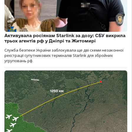
Активувала росіянам Starlink за дозу: СБУ викрила
трьох агентів рф у Дніпрі та Житомирі
Служба безпеки України заблокувала ще дві схеми незаконної
реєстрації супутникових терміналів Starlink для збройних
угруповань рф.