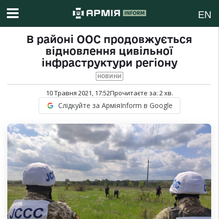
EN
В районі ООС продовжується
відновлення цивільної
інфраструктури регіону
НОВИНИ
10 Травня 2021, 17:52
Прочитаєте за:
2
хв.
Слідкуйте за АрміяInform в Google