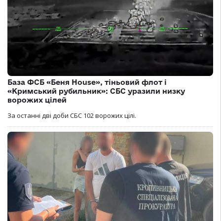
База ФСБ «Беня House», тіньовий флот і
«Кримський рубильник»: СБС уразили низку
ворожих цілей
За останні дві доби СБС 102 ворожих цілі.