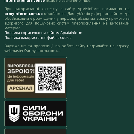
International license
якщо не зазначено інше.
При використанні контенту з сайту АрміяInform посилання на
armyinform.com.ua
обов’язкове. Для суб’єктів у сфері онлайн-медіа
обов’язковим є розміщення у першому абзаці матеріалу прямого та
відкритого для пошукових систем гіперпосилання на цитований
матеріал.
Політика користування сайтом АрміяInform
Політика використання файлів cookie
Зауваження та пропозиції по роботі сайту надсилайте на адресу:
webmaster@armyinform.com.ua