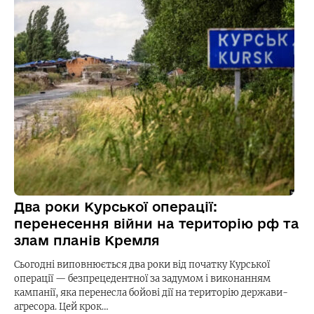
Два роки Курської операції:
перенесення війни на територію рф та
злам планів Кремля
Сьогодні виповнюється два роки від початку Курської
операції — безпрецедентної за задумом і виконанням
кампанії, яка перенесла бойові дії на територію держави-
агресора. Цей крок…