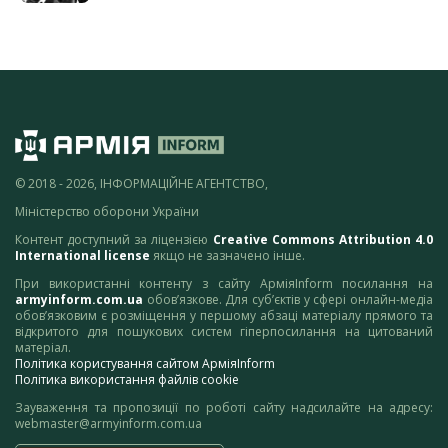
© 2018 - 2026, ІНФОРМАЦІЙНЕ АГЕНТСТВО,
Міністерство оборони України
Контент доступний за ліцензією
Creative Commons Attribution 4.0
International license
якщо не зазначено інше.
При використанні контенту з сайту АрміяInform посилання на
armyinform.com.ua
обов’язкове. Для суб’єктів у сфері онлайн-медіа
обов’язковим є розміщення у першому абзаці матеріалу прямого та
відкритого для пошукових систем гіперпосилання на цитований
матеріал.
Політика користування сайтом АрміяInform
Політика використання файлів cookie
Зауваження та пропозиції по роботі сайту надсилайте на адресу:
webmaster@armyinform.com.ua