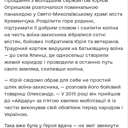
Прощання з молодшим сержантом Юрієм
Опришком розпочалося поминальною
панахидою у Свято-Миколаївському храмі міста
Кременчука. Розділити горе родини,
підтримати її добрим словом і схилити коліна
на честь воїна-захисника зібралися сотні
містян, бойових побратимів Юрія та ветеранів.
Траурний кортеж вирушив на батьківщину воїна
— до села Ялинці, де односельці створили
живий коридор і проводили в останню путь
свого земляка, схиливши коліна.
— Юрій свідомо обрав для себе не простий
шлях воїна-захисника, — розповів його бойовий
товариш Олександр. — У 2015 році він прийшов
до «Айдару» за п’ятою хвилею мобілізації й із
честю виконував свій обов’язок перед народом і
Україною.
Така вже була у Героя вдача — не зміг звикнути