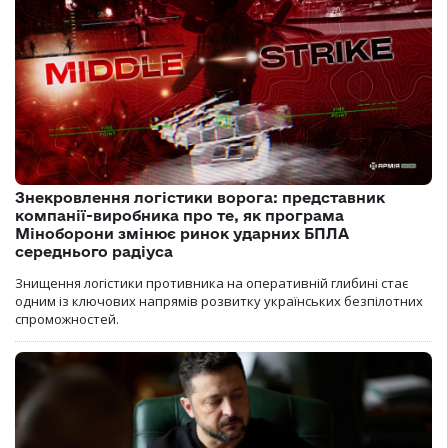
Знекровлення логістики ворога: представник
компанії-виробника про те, як програма
Міноборони змінює ринок ударних БПЛА
середнього радіуса
Знищення логістики противника на оперативній глибині стає
одним із ключових напрямів розвитку українських безпілотних
спроможностей.