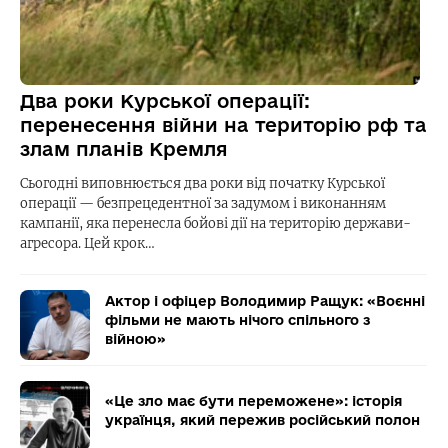
Два роки Курської операції:
перенесення війни на територію рф та
злам планів Кремля
Сьогодні виповнюється два роки від початку Курської
операції — безпрецедентної за задумом і виконанням
кампанії, яка перенесла бойові дії на територію держави-
агресора. Цей крок…
Актор і офіцер Володимир Ращук: «Воєнні
фільми не мають нічого спільного з
війною»
«Це зло має бути переможене»: історія
українця, який пережив російський полон