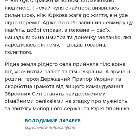
— Він був справжнім воїном, справжньою
людиною. І нехай куля снайпера виявилась
сильнішою, ніж Юркова жага до життя, він усе
одно переміг. Адже по собі залишив невмирущу
пам’ять, добрі справи, а головне — своїх
нащадків: сина Дмитра та донечку Меланію, яка
народилась рік тому, — додав товариш
полеглого.
Рідна земля рідного села прийняла тіло воїна
під урочистий салют та Гімн України. А вручені
родині героя Державний Прапор України та
скорботна Грамота від вищого командування
Збройних Сил стануть найдорожчими
сімейними реліквіями на згадку про мужність
та звитягу молодшого сержанта Юрія Опришка.
ВОЛОДИМИР ЛАЗАРЄВ
Кореспондент АрміяInform