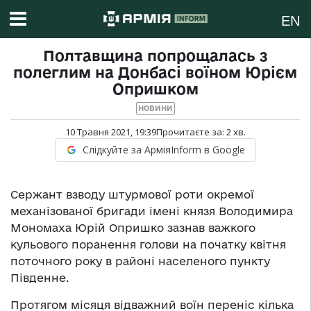
EN
Полтавщина попрощалась з
полеглим на Донбасі воїном Юрієм
Опришком
НОВИНИ
10 Травня 2021, 19:39
Прочитаєте за:
2
хв.
Слідкуйте за АрміяInform в Google
Сержант взводу штурмової роти окремої
механізованої бригади імені князя Володимира
Мономаха Юрій Опришко зазнав важкого
кульового поранення голови на початку квітня
поточного року в районі населеного пункту
Південне.
Протягом місяця відважний воїн переніс кілька