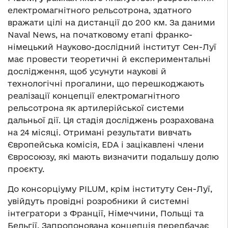
електромагнітного рельсотрона, здатного
вражати цілі на дистанції до 200 км. За даними
Naval News, на початковому етапі франко-
німецький Науково-дослідний інститут Сен-Луї
має провести теоретичні й експериментальні
дослідження, щоб усунути наукові й
технологічні прогалини, що перешкоджають
реалізації концепції електромагнітного
рельсотрона як артилерійської системи
дальньої дії. Ця стадія досліджень розрахована
на 24 місяці. Отримані результати вивчать
Європейська комісія, EDA і зацікавлені члени
Євросоюзу, які мають визначити подальшу долю
проєкту.
До консорціуму PILUM, крім інституту Сен-Луї,
увійдуть провідні розробники й системні
інтегратори з Франції, Німеччини, Польщі та
Бельгії. Запропонована концепція передбачає