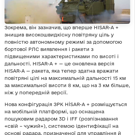
Зокрема, він зазначив, що вперше HISAR-A +
знищив високошвидкісну повітряну ціль у
повністю автономному режимі за допомогою
бортової РЛС виявлення і ракети з
підвищеними характеристиками по висоті і
дальності. HISAR-A + — це оновлена версія
HISAR-A — ракета, яка тепер здатна вражати
повітряні цілі на максимальній дальності 15 км
за максимальної висоти 8 км, що на 3 км більше,
ніж у попередній версії.
Нова конфігурація ЗРК HİSAR-A + розміщується
на мобільній платформі, що оснащена
пошуковим радаром 3D і IFF (розпізнавання
«свій – чужий»), системою ідентифікації на
основі радара, призначеної для управління й