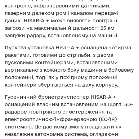
контролю, інфрачервоними датчиками,
лазерним далекоміром і каналом передачі
даних. HISAR-A + може виявляти повітряні
загрози на максимальній дальності 25 км
завдяки радару, встановленому на машині.
Пускова установка Hisar-A + оснащена чотирма
ракетами, готовими до стрільби, з двома
пусковими контейнерами, встановленими
вертикально з кожного боку машини в бойовому
положенні, тоді як у похідному положенні
контейнери зберігаються на даху корпусу.
Гусеничний бронетранспортер HISAR-A +
оснащений власним встановленим на щоглі 3D-
радаром повітряного спостереження та
електрооптичною/інфрачервоною (EO/IR)
системою. Це дає йому змогу працювати як
незалежна автономна система, оглядаючи