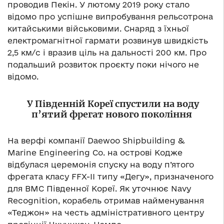
проводив Пекін. У лютому 2019 року стало
відомо про успішне випробування рельсотрона
китайськими військовими. Снаряд з їхньої
електромагнітної гармати розвинув швидкість
2,5 км/с і вразив ціль на дальності 200 км. Про
подальший розвиток проєкту поки нічого не
відомо.
У Південній Кореї спустили на воду
п
’
ятий фрегат нового покоління
На верфі компанії Daewoo Shipbuilding &
Marine Engineering Co. на острові Кодже
відбулася церемонія спуску на воду п’ятого
фрегата класу FFX-II типу «Дегу», призначеного
для ВМС Південної Кореї. Як уточнює Navy
Recognition, корабель отримав найменування
«Теджон» на честь адміністративного центру