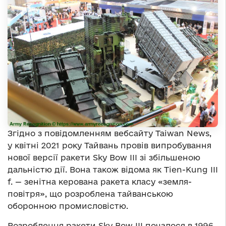
Згідно з повідомленням вебсайту Taiwan News,
у квітні 2021 року Тайвань провів випробування
нової версії ракети Sky Bow III зі збільшеною
дальністю дії. Вона також відома як Tien-Kung III
f. — зенітна керована ракета класу «земля-
повітря», що розроблена тайванською
оборонною промисловістю.
Розроблення ракети Sky Bow III почалося в 1996