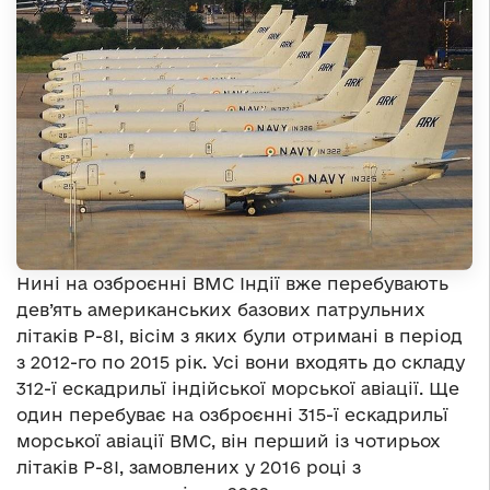
Нині на озброєнні ВМС Індії вже перебувають
дев’ять американських базових патрульних
літаків P-8I, вісім з яких були отримані в період
з 2012-го по 2015 рік. Усі вони входять до складу
312-ї ескадрильї індійської морської авіації. Ще
один перебуває на озброєнні 315-ї ескадрильї
морської авіації ВМС, він перший із чотирьох
літаків P-8I, замовлених у 2016 році з