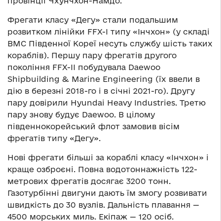
провінції Чхунчхон-Намдо.
Фрегати класу «Дегу» стали подальшим
розвитком лінійки FFX-I типу «Інчхон» (у складі
ВМС Південної Кореї несуть службу шість таких
кораблів). Першу пару фрегатів другого
покоління FFX-II побудувала Daewoo
Shipbuilding & Marine Engineering (їх ввели в
дію в березні 2018-го і в січні 2021-го). Другу
пару довірили Hyundai Heavy Industries. Третю
пару знову будує Daewoo. В цілому
південнокорейський флот замовив вісім
фрегатів типу «Дегу».
Нові фрегати більші за кораблі класу «Інчхон» і
краще озброєні. Повна водотоннажність 122-
метрових фрегатів досягає 3200 тонн.
Газотурбінні двигуни дають їм змогу розвивати
швидкість до 30 вузлів. Дальність плавання —
4500 морських миль. Екіпаж — 120 осіб.