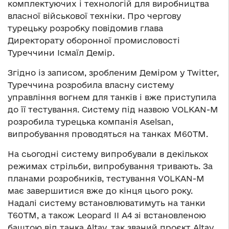
комплектуючих і технологій для виробництва
власної військової техніки. Про чергову
турецьку розробку повідомив глава
Директорату оборонної промисловості
Туреччини Ісмаїл Демір.
Згідно із записом, зробленим Деміром у Twitter,
Туреччина розробила власну систему
управління вогнем для танків і вже приступила
до її тестування. Систему під назвою VOLKAN-M
розробила турецька компанія Aselsan,
випробування проводяться на танках M60TM.
На сьогодні систему випробували в декількох
режимах стрільби, випробування тривають. За
планами розробників, тестування VOLKAN-M
має завершитися вже до кінця цього року.
Надалі систему встановлюватимуть на танки
Т60ТМ, а також Leopard II A4 зі встановленою
баштою від танка Altay, так званий проєкт Altay