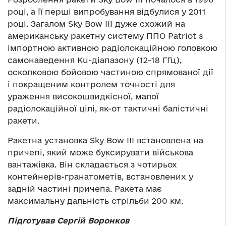
році, а її перші випробування відбулися у 2011
році. Загалом Sky Bow III дуже схожий на
американську ракетну систему ППО Patriot з
імпортною активною радіолокаційною головкою
самонаведення Ku-діапазону (12-18 ГГц),
осколковою бойовою частиною спрямованої дії
і покращеним контролем точності для
ураження високошвидкісної, малої
радіолокаційної цілі, як-от тактичні балістичні
ракети.
Ракетна установка Sky Bow III встановлена на
причепі, який може буксирувати військова
вантажівка. Він складається з чотирьох
контейнерів-гранатометів, встановлених у
задній частині причепа. Ракета має
максимальну дальність стрільби 200 км.
Підготував Сергій Воронков