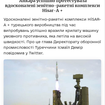
Анкара успішно протестувала
вдосконалені зенітно-ракетні комплекси
Hisar-A +
Удосконалені зенітно-ракетні комплекси HİSAR-
A + турецького виробництва під час
випробувань успішно вразили крилату машину
умовного противника, яка летіла на високій
швидкості. Про це глава Директорату оборонної
промисловості Туреччини Ісмаїл Демір
повідомив у Twitter.