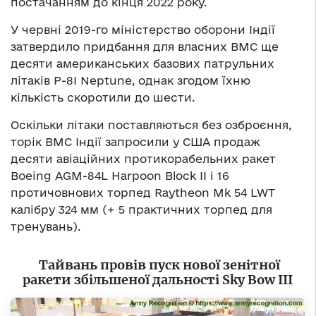
постачанням до кінця 2022 року.
У червні 2019-го міністерство оборони Індії
затвердило придбання для власних ВМС ще
десяти американських базових патрульних
літаків P-8I Neptune, однак згодом їхню
кількість скоротили до шести.
Оскільки літаки поставляються без озброєння,
торік ВМС Індії запросили у США продаж
десяти авіаційних протикорабельних ракет
Boeing AGM-84L Harpoon Block II і 16
протичовнових торпед Raytheon Mk 54 LWT
калібру 324 мм (+ 5 практичних торпед для
тренувань).
Тайвань провів пуск нової зенітної
ракети збільшеної дальності Sky Bow III