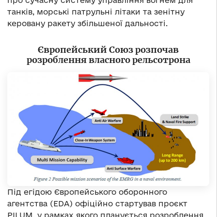
про сучасну систему управління вогнем для
танків, морські патрульні літаки та зенітну
керовану ракету збільшеної дальності.
Європейський Союз розпочав
розроблення власного рельсотрона
Під егідою Європейського оборонного
агентства (EDA) офіційно стартував проєкт
PILUM, у рамках якого планується розроблення