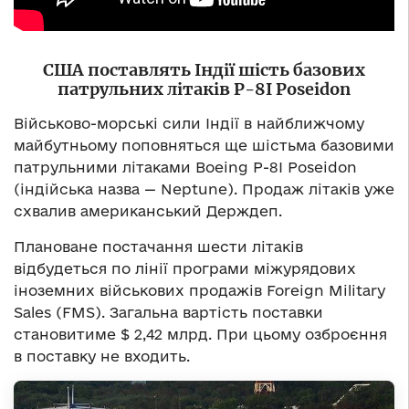
США поставлять Індії шість базових
патрульних літаків P-8I Poseidon
Військово-морські сили Індії в найближчому
майбутньому поповняться ще шістьма базовими
патрульними літаками Boeing P-8I Poseidon
(індійська назва — Neptune). Продаж літаків уже
схвалив американський Держдеп.
Плановане постачання шести літаків
відбудеться по лінії програми міжурядових
іноземних військових продажів Foreign Military
Sales (FMS). Загальна вартість поставки
становитиме $ 2,42 млрд. При цьому озброєння
в поставку не входить.