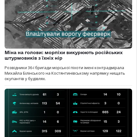
Міна на голови: морпіхи викурюють російських
штурмовиків з їхніх нір
Розвідники 36-ї бригади морської піхоти імені контрадмірала
Михайла Білінського на Костянтинівському напрямку нищать
окупантів у будівлях.