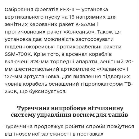
Озброєння фрегатів FFX-II — установка
вертикального пуску на 16 напрямних для
зенітних керованих ракет K-SAAM і
протичовнових ракет «Хонсаньо». Також ця
установка дає можливість застосовувати
південнокорейські протикорабельні ракети
SSM-700K. Крім того, в арсенал кораблів
включені 324-мм торпедні апарати, зенітний 20-
мм шестиствольний арткомплекс «Фаланкс» і
127-мм артустановка. Для виявлення підводних
човнів корабель оснащений гідролокатором TB-
250K, що буксирується.
Туреччина випробовує вітчизняну
систему управління вогнем для танків
Туреччина продовжує робити спроби позбутися
від іноземної залежності в поставках