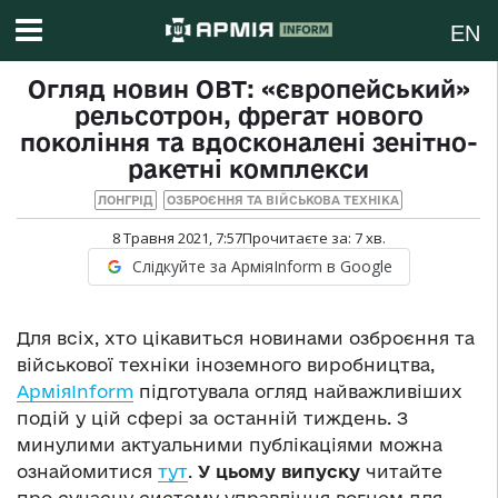
EN
Огляд новин ОВТ: «європейський»
рельсотрон, фрегат нового
покоління та вдосконалені зенітно-
ракетні комплекси
ЛОНГРІД
ОЗБРОЄННЯ ТА ВІЙСЬКОВА ТЕХНІКА
8 Травня 2021, 7:57
Прочитаєте за:
7
хв.
Слідкуйте за АрміяInform в Google
Для всіх, хто цікавиться новинами озброєння та
військової техніки іноземного виробництва,
АрміяInform
підготувала огляд найважливіших
подій у цій сфері за останній тиждень. З
минулими актуальними публікаціями можна
ознайомитися
тут
.
У цьому випуску
читайте