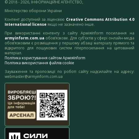
© 2018 - 2026, ІНФОРМАЦІЙНЕ АГЕНТСТВО,
Міністерство оборони України
Контент доступний за ліцензією
Creative Commons Attribution 4.0
International license
якщо не зазначено інше.
При використанні контенту з сайту АрміяInform посилання на
armyinform.com.ua
обов’язкове. Для суб’єктів у сфері онлайн-медіа
обов’язковим є розміщення у першому абзаці матеріалу прямого та
відкритого для пошукових систем гіперпосилання на цитований
матеріал.
Політика користування сайтом АрміяInform
Політика використання файлів cookie
Зауваження та пропозиції по роботі сайту надсилайте на адресу:
webmaster@armyinform.com.ua