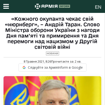
EN
«Кожного окупанта чекає свій
«нюрнберг», – Андрій Таран. Слово
Міністра оборони України з нагоди
Дня пам’яті та примирення та Дня
перемоги над нацизмом у Другій
світовій війні
НОВИНИ
8 Травня 2021, 8:26
Прочитаєте за:
2
хв.
Слідкуйте за АрміяInform в Google