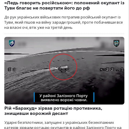
«Ледь говорить російською»: полонений окупант із
Туви благає не повертати його до рф
До рук українських військових потрапив російський окупант із
Туви, який пішов на війну заради грошей, проте побачивши все
на власні очі, втік уже на третій день
Рій «Баракуд» зірвав ротацію противника,
знищивши ворожий десант
Ударні безпілотники, запущені з українських безекіпажних
катерів зірвали ротацію окупантів в районі Залізного Порту на