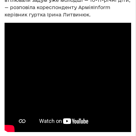
втілювали задум уже молодші — 10-11-річні діти,
— розповіла кореспонденту АрміяInform
керівник гуртка Ірина Литвинюк.