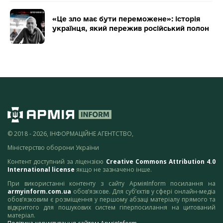
«Це зло має бути переможене»: історія
українця, який пережив російський полон
© 2018 - 2026, ІНФОРМАЦІЙНЕ АГЕНТСТВО,
Міністерство оборони України
Контент доступний за ліцензією
Creative Commons Attribution 4.0
International license
якщо не зазначено інше.
При використанні контенту з сайту АрміяInform посилання на
armyinform.com.ua
обов’язкове. Для суб’єктів у сфері онлайн-медіа
обов’язковим є розміщення у першому абзаці матеріалу прямого та
відкритого для пошукових систем гіперпосилання на цитований
матеріал.