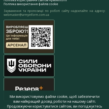
Політика користування сайтом АрміяInform
Політика використання файлів cookie
Зауваження та пропозиції по роботі сайту надсилайте на адресу:
webmaster@armyinform.com.ua
Ми використовуємо файли cookie, щоб забезпечити
вам найкращий досвід роботи на нашому сайті.
Продовжуючи користуватися сайтом, ви погоджуєтесь
press@armyinform.com.ua