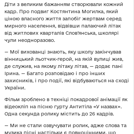
Діти з великим бажанням створювали кожний
кадр. Про подвиг Костянтина Могилка, який
ціною власного життя запобіг жертвам серед
мирного населення, відвівши палаючий літак
від житлових кварталів Слов’янська, школярі
чули неодноразово.
— Мої вихованці знають, яку школу закінчував
вінницький льотчик-герой, на якій вулиці жив,
де служив, на якому літаку літав, — додає пані
Ірина. — Багато розповідаю і про інших
захисників, і про події, які відбуваються на сході
України.
Фільм зроблено в техніці покадрової анімації як
відеокліп на пісню гурту Антитіла «У назвах».
Одна секунда ролику містить до 26 кадрів.
— Ми не стали озвучувати ролик, адже слова та
музика пісні настільки є повноцінними, що