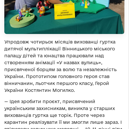
Упродовж чотирьох місяців вихованці гуртка
дитячої мультиплікації Вінницького міського
палацу дітей та юнацтва працювали над
створенням анімації «У назвах вулиць»,
присвяченої борцям за волю та незалежність
України. Прототипом головного героя став
вінничанин, льотчик першого класу, Герой
України Костянтин Могилко.
— Ідея зробити проєкт, присвячений
українським захисникам, виникла у старших
вихованців гуртка ще торік. Проте через
карантин реалізувати її ми змогли лише зараз. І