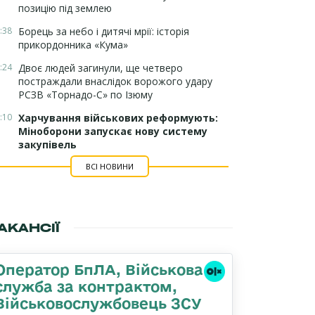
позицію під землею
:38
Борець за небо і дитячі мрії: історія
прикордонника «Кума»
:24
Двоє людей загинули, ще четверо
постраждали внаслідок ворожого удару
РСЗВ «Торнадо-С» по Ізюму
:10
Харчування військових реформують:
Міноборони запускає нову систему
закупівель
ВСІ НОВИНИ
АКАНСІЇ
Оператор БпЛА, Військова
служба за контрактом,
Військовослужбовець ЗСУ