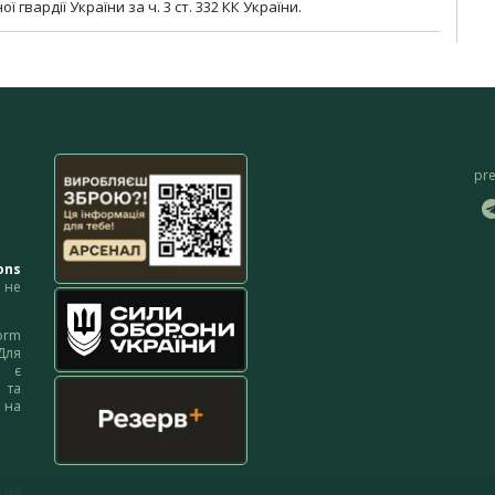
гвардії України за ч. 3 ст. 332 КК України.
pr
ons
не
orm
Для
м є
 та
 на
 на