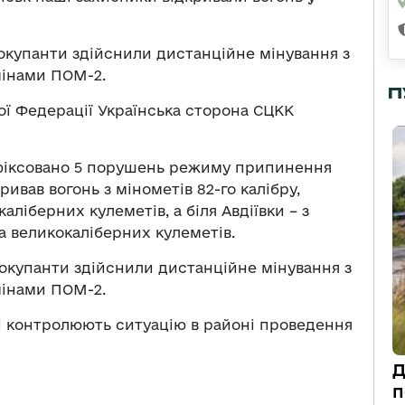
окупанти здійснили дистанційне мінування з
мінами ПОМ-2.
П
ої Федерації Українська сторона СЦКК
зафіксовано 5 порушень режиму припинення
ривав вогонь з мінометів 82-го калібру,
аліберних кулеметів, а біля Авдіївки – з
а великокаліберних кулеметів.
 окупанти здійснили дистанційне мінування з
мінами ПОМ-2.
лі контролюють ситуацію в районі проведення
Д
п