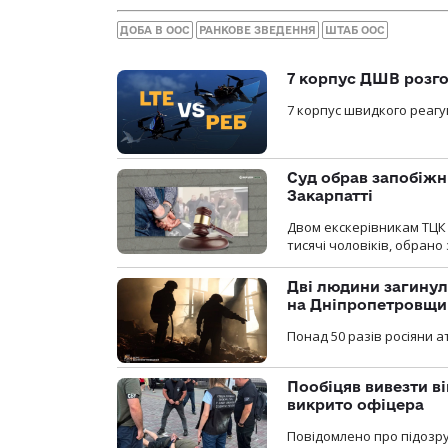
ДОБА В ООС
РАНКОВЕ ЗВЕДЕННЯ
ШТАБ ООС
7 корпус ДШВ розго
7 корпус швидкого реагу
Суд обрав запобіжн
Закарпатті
Двом екскерівникам ТЦК 
тисячі чоловіків, обрано
Дві людини загинул
на Дніпропетровщи
Понад 50 разів росіяни 
Пообіцяв вивезти ві
викрито офіцера
Повідомлено про підозр