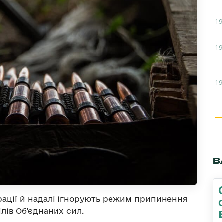
19
19
19
В
ації й надалі ігнорують режим припинення
лів Об’єднаних сил.