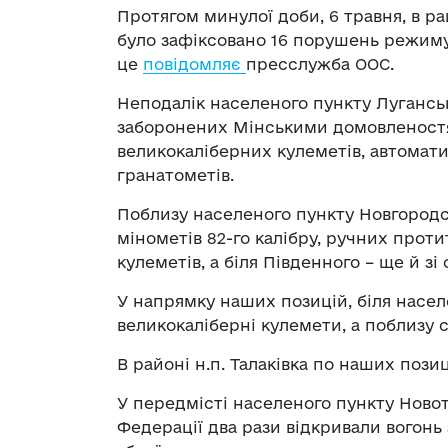
Протягом минулої доби, 6 травня, в р
було зафіксовано 16 порушень режим
це
повідомляє
пресслужба ООС.
Неподалік населеного пункту Луганськ
заборонених Мінськими домовленостями
великокаліберних кулеметів, автомат
гранатометів.
Поблизу населеного пункту Новгородсь
мінометів 82-го калібру, ручних прот
кулеметів, а біля Південного – ще й з
У напрямку наших позицій, біля насе
великокаліберні кулемети, а поблизу
В районі н.п. Талаківка по наших пози
У передмісті населеного пункту Ново
Федерації два рази відкривали вогонь 