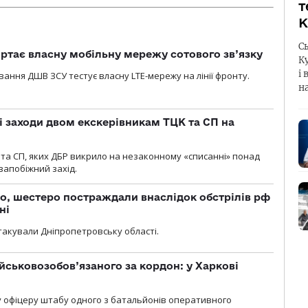
т
К
С
ртає власну мобільну мережу сотового зв’язку
К
і 
вання ДШВ ЗСУ тестує власну LTE-мережу на лінії фронту.
н
і заходи двом екскерівникам ТЦК та СП на
та СП, яких ДБР викрило на незаконному «списанні» понад
 запобіжний захід.
о, шестеро постраждали внаслідок обстрілів рф
ні
атакували Дніпропетровську області.
йськовозобов’язаного за кордон: у Харкові
у офіцеру штабу одного з батальйонів оперативного