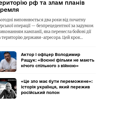
ериторію рф та злам планів
ремля
ьогодні виповнюється два роки від початку
урської операції — безпрецедентної за задумом
виконанням кампанії, яка перенесла бойові дії
а територію держави-агресора. Цей крок…
Актор і офіцер Володимир
Ращук: «Воєнні фільми не мають
нічого спільного з війною»
«Це зло має бути переможене»:
історія українця, який пережив
російський полон