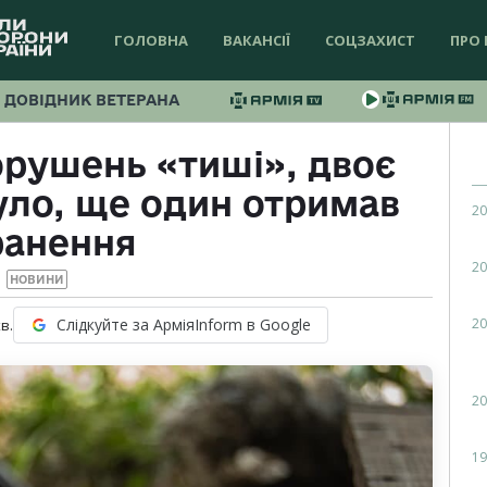
ГОЛОВНА
ВАКАНСІЇ
СОЦЗАХИСТ
ПРО 
ДОВІДНИК ВЕТЕРАНА
орушень «тиші», двоє
уло, ще один отримав
20
ранення
20
НОВИНИ
20
Слідкуйте за АрміяInform в Google
в.
20
19