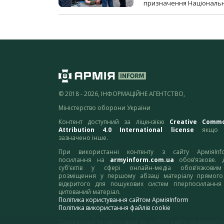
призначення Національної 
© 2018 - 2026, ІНФОРМАЦІЙНЕ АГЕНТСТВО,
Міністерство оборони України
Контент доступний за ліцензією
Creative Comm
Attribution 4.0 International license
якщо 
зазначено інше.
При використанні контенту з сайту АрміяInf
посилання на
armyinform.com.ua
обов’язкове. 
суб’єктів у сфері онлайн-медіа обов’язкови
розміщення у першому абзаці матеріалу прямого
відкритого для пошукових систем гіперпосилання
цитований матеріал.
Політика користування сайтом АрміяInform
Політика використання файлів cookie
Зауваження та пропозиції по роботі сайту надсилайте