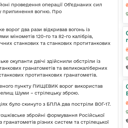
айоні проведення операції Об’єднаних сил
у припинення вогню. Про
е ворог два рази відкривав вогонь із
 мінометів 120-го та 82-го калібрів,
ичних станкових та станкових протитанкових
ке окупанти двічі здійснили обстріли із
итанкових гранатометів та великокаліберних
і станкових протитанкових гранатометів.
леного пункту ПИЩЕВИК ворог використав
 селищ Шуми – стрілецьку зброю.
ціях було скинуто з БПЛА два постріли ВОГ-17.
тошківське збройні формування Російської
з гранатометів різних систем та стрілецької