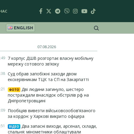
НАС
ENGLISH
07.08.2026
:49
7 корпус ДШВ розгортає власну мобільну
мережу сотового зв’язку
:38
Суд обрав запобіжні заходи двом
екскерівникам ТЦК та СП на Закарпатті
:21
Дві людини загинуло, шестеро
ФОТО
постраждали внаслідок обстрілів рф на
Дніпропетровщині
:09
Пообіцяв вивезти військовозобов’язаного
за кордон: у Харкові викрито офіцера
:51
Два запасні виходи, арсенал, склади,
ВІДЕО
спальня: мінометники облаштували