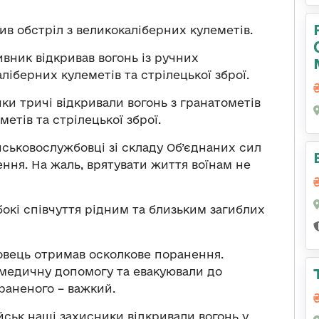
в обстріл з великокаліберних кулеметів.
вник відкривав вогонь із ручних
ліберних кулеметів та стрілецької зброї.
ики тричі відкривали вогонь з гранатометів
етів та стрілецької зброї.
ійськовослужбовці зі складу Об’єднаних сил
ння. На жаль, врятувати життя воїнам не
окі співчуття рідним та близьким загиблих
овець отримав осколкове поранення.
медичну допомогу та евакуювали до
ораненого – важкий.
йськ наші захисники відкривали вогонь у