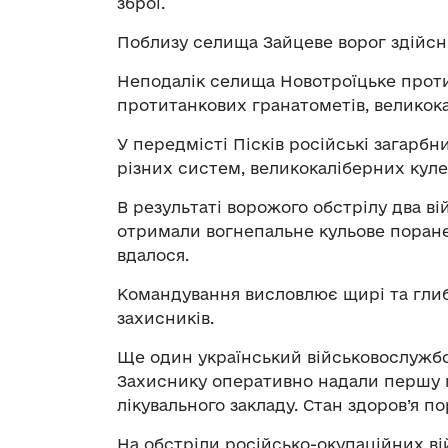
зброї.
Поблизу селища Зайцеве ворог здійсни
Неподалік селища Новотроїцьке проти
протитанкових гранатометів, великока
У передмісті Пісків російські загарбн
різних систем, великокаліберних кулем
В результаті ворожого обстрілу два в
отримали вогнепальне кульове поране
вдалося.
Командування висловлює щирі та глиб
захисників.
Ще один український військовослужб
Захиснику оперативно надали першу 
лікувального закладу. Стан здоров’я п
На обстріли російсько-окупаційних ві