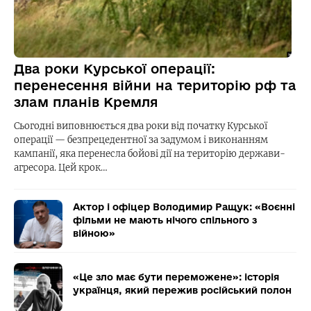
Два роки Курської операції:
перенесення війни на територію рф та
злам планів Кремля
Сьогодні виповнюється два роки від початку Курської
операції — безпрецедентної за задумом і виконанням
кампанії, яка перенесла бойові дії на територію держави-
агресора. Цей крок…
Актор і офіцер Володимир Ращук: «Воєнні
фільми не мають нічого спільного з
війною»
«Це зло має бути переможене»: історія
українця, який пережив російський полон