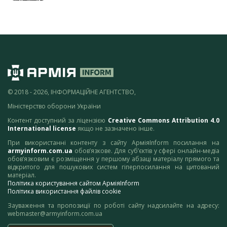
© 2018 - 2026, ІНФОРМАЦІЙНЕ АГЕНТСТВО,
Міністерство оборони України
Контент доступний за ліцензією
Creative Commons Attribution 4.0
International license
якщо не зазначено інше.
При використанні контенту з сайту АрміяInform посилання на
armyinform.com.ua
обов’язкове. Для суб’єктів у сфері онлайн-медіа
обов’язковим є розміщення у першому абзаці матеріалу прямого та
відкритого для пошукових систем гіперпосилання на цитований
матеріал.
Політика користування сайтом АрміяInform
Політика використання файлів cookie
Зауваження та пропозиції по роботі сайту надсилайте на адресу:
webmaster@armyinform.com.ua