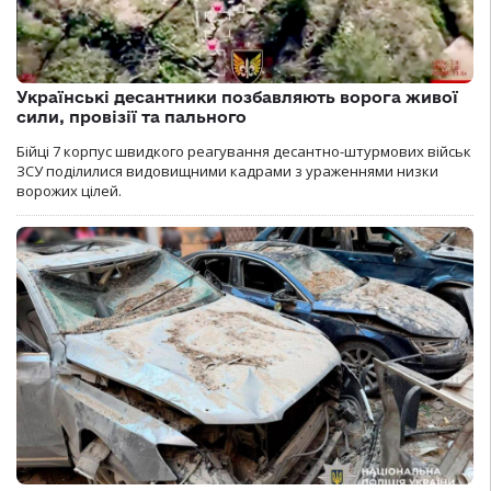
Українські десантники позбавляють ворога живої
сили, провізії та пального
Бійці 7 корпус швидкого реагування десантно-штурмових військ
ЗСУ поділилися видовищними кадрами з ураженнями низки
ворожих цілей.