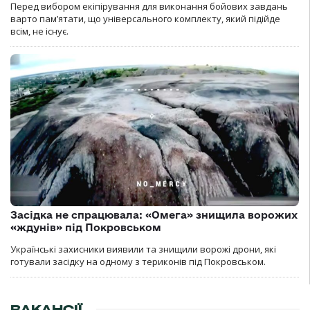
Перед вибором екіпірування для виконання бойових завдань
варто пам’ятати, що універсального комплекту, який підійде
всім, не існує.
Засідка не спрацювала: «Омега» знищила ворожих
«ждунів» під Покровськом
Українські захисники виявили та знищили ворожі дрони, які
готували засідку на одному з териконів під Покровськом.
ВАКАНСІЇ