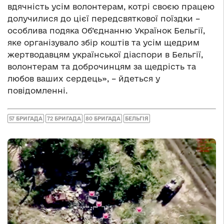
вдячність усім волонтерам, котрі своєю працею
долучилися до цієї передсвяткової поїздки –
особлива подяка Об’єднанню Українок Бельгії,
яке організувало збір коштів та усім щедрим
жертводавцям української діаспори в Бельгії,
волонтерам та доброчинцям за щедрість та
любов ваших сердець», – йдеться у
повідомленні.
57 БРИГАДА
72 БРИГАДА
80 БРИГАДА
БЕЛЬГІЯ