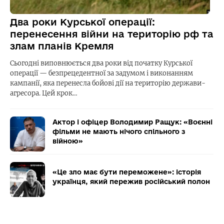
Два роки Курської операції:
перенесення війни на територію рф та
злам планів Кремля
Сьогодні виповнюється два роки від початку Курської
операції — безпрецедентної за задумом і виконанням
кампанії, яка перенесла бойові дії на територію держави-
агресора. Цей крок…
Актор і офіцер Володимир Ращук: «Воєнні
фільми не мають нічого спільного з
війною»
«Це зло має бути переможене»: історія
українця, який пережив російський полон