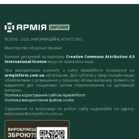
© 2018 - 2026, ІНФОРМАЦІЙНЕ АГЕНТСТВО,
Міністерство оборони України
Контент доступний за ліцензією
Creative Commons Attribution 4.0
International license
якщо не зазначено інше.
При використанні контенту з сайту АрміяInform посилання на
armyinform.com.ua
обов’язкове. Для суб’єктів у сфері онлайн-медіа
обов’язковим є розміщення у першому абзаці матеріалу прямого та
відкритого для пошукових систем гіперпосилання на цитований
матеріал.
Політика користування сайтом АрміяInform
Політика використання файлів cookie
Зауваження та пропозиції по роботі сайту надсилайте на адресу:
webmaster@armyinform.com.ua