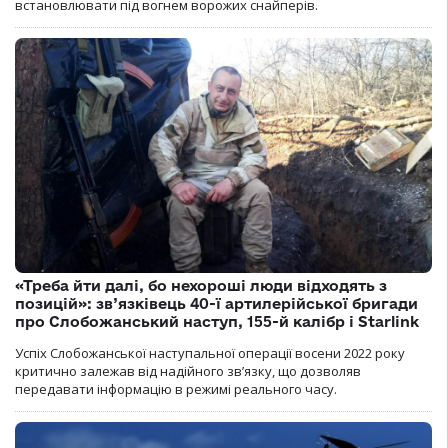
встановлювати під вогнем ворожих снайперів.
«Треба йти далі, бо нехороші люди відходять з
позицій»: зв’язківець 40-ї артилерійської бригади
про Слобожанський наступ, 155-й калібр і Starlink
Успіх Слобожанської наступальної операції восени 2022 року
критично залежав від надійного зв’язку, що дозволяв
передавати інформацію в режимі реального часу.