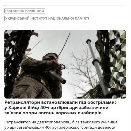
РОДИННІІСТОРІЇВІЙНИ
УКРАЇНСЬКИЙ ІНСТИТУТ НАЦІОНАЛЬНОЇ ПАМ'ЯТІ
Ретранслятори встановлювали під обстрілами:
у Харкові бійці 40-ї артбригади забезпечили
зв’язок попри вогонь ворожих снайперів
Ретранслятор на дев’ятиповерхівці біля танкового училища
у Харкові зв’язківцям 40-ї артилерійської бригади довелося