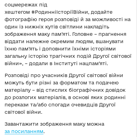
соцмережах під
хештегом #РодинніІсторіїВійни, додайте
фотографію героя розповіді й за можливості на
один із нижніх кутів світлини накладіть
зображення маку пам’яті.
Головне – прагнення
віддати належне окремим людям, вшанувати
їхню пам’ять і доповнити їхніми історіями
загальну історію трагічних подій Другої світової
війни
», – додали в Інституті нацпам’яті.
Розповіді про учасників Другої світової війни
можуть бути різні за форматом та подачею
матеріалу
– від стислих біографічних довідок
до розлогих матеріалів, в основі яких родинні
перекази та/або спогади очевидців Другої
світової війни.
Завантажити зображення маку можна
за посиланням
.