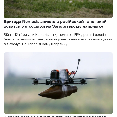
Бригада Nemesis знищила російський танк, який
ховався у лісосмузі на Запорізькому напрямку
Бійці 412-ї бригади Nemesis за допомогою FPV-дронів і дронів-
бомберів знищили танк, який окупанти намагалися замаскувати
в лісосмузі на Запорізькому напрямку.