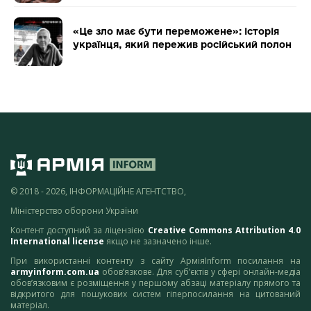
«Це зло має бути переможене»: історія
українця, який пережив російський полон
© 2018 - 2026, ІНФОРМАЦІЙНЕ АГЕНТСТВО,
Міністерство оборони України
Контент доступний за ліцензією
Creative Commons Attribution 4.0
International license
якщо не зазначено інше.
При використанні контенту з сайту АрміяInform посилання на
armyinform.com.ua
обов’язкове. Для суб’єктів у сфері онлайн-медіа
обов’язковим є розміщення у першому абзаці матеріалу прямого та
відкритого для пошукових систем гіперпосилання на цитований
матеріал.