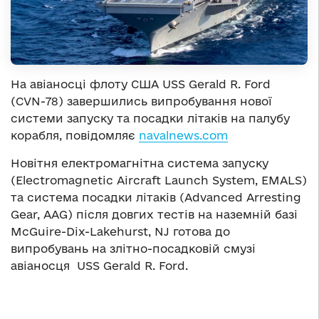
На авіаносці флоту США USS Gerald R. Ford
(CVN-78) завершились випробування нової
системи запуску та посадки літаків на палубу
корабля, повідомляє
navalnews.com
Новітня електромагнітна система запуску
(Electromagnetic Aircraft Launch System, EMALS)
та система посадки літаків (Advanced Arresting
Gear, AAG) після довгих тестів на наземній базі
McGuire-Dix-Lakehurst, NJ готова до
випробувань на злітно-посадковій смузі
авіаносця USS Gerald R. Ford.