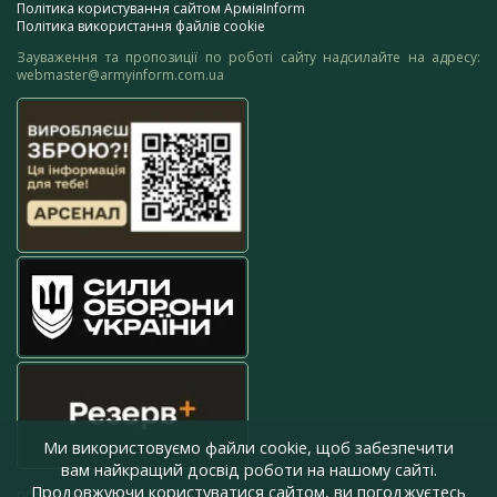
Політика користування сайтом АрміяInform
Політика використання файлів cookie
Зауваження та пропозиції по роботі сайту надсилайте на адресу:
webmaster@armyinform.com.ua
Ми використовуємо файли cookie, щоб забезпечити
вам найкращий досвід роботи на нашому сайті.
Продовжуючи користуватися сайтом, ви погоджуєтесь
press@armyinform.com.ua