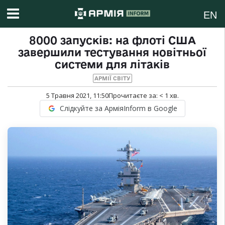
EN
8000 запусків: на флоті США
завершили тестування новітньої
системи для літаків
АРМІЇ СВІТУ
5 Травня 2021, 11:50
Прочитаєте за:
< 1
хв.
Слідкуйте за АрміяInform в Google