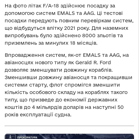
На фото літак F/A-18 здійснює посадку за
допомогою систем EMALS та AAG. Ці тестові
посадки передують повним перевіркам систем,
що відбудуться влітку 2021 року. Для наземних
випробувань було здійснено 8000 зльотів та
приземлень за минулих 18 місяців.
Впровадження систем, як-от EMALS та AAG, на
авіаносцях нового типу як Gerald R. Ford
дозволяє зменшувати довжину кораблів.
Зменшивши довжину авіаносця та покращивши
системи старту, флот спромігся зменшити
кількість особового складу на кораблях такого
типу, що призведе до економії державних
коштів до 4 мільярдів доларів на наступні 50
років експлуатації судна.